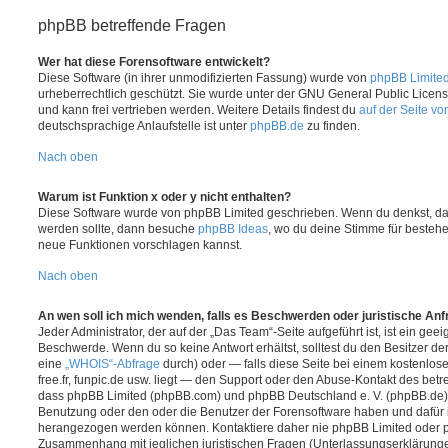
phpBB betreffende Fragen
Wer hat diese Forensoftware entwickelt?
Diese Software (in ihrer unmodifizierten Fassung) wurde von
phpBB Limite
urheberrechtlich geschützt. Sie wurde unter der GNU General Public License
und kann frei vertrieben werden. Weitere Details findest du
auf der Seite v
deutschsprachige Anlaufstelle ist unter
phpBB.de
zu finden.
Nach oben
Warum ist Funktion x oder y nicht enthalten?
Diese Software wurde von phpBB Limited geschrieben. Wenn du denkst, das
werden sollte, dann besuche
phpBB Ideas
, wo du deine Stimme für beste
neue Funktionen vorschlagen kannst.
Nach oben
An wen soll ich mich wenden, falls es Beschwerden oder juristische An
Jeder Administrator, der auf der „Das Team“-Seite aufgeführt ist, ist ein geei
Beschwerde. Wenn du so keine Antwort erhältst, solltest du den Besitzer de
eine
„WHOIS“-Abfrage
durch) oder — falls diese Seite bei einem kostenlos
free.fr, funpic.de usw. liegt — den Support oder den Abuse-Kontakt des betr
dass phpBB Limited (phpBB.com) und phpBB Deutschland e. V. (phpBB.de
Benutzung oder den oder die Benutzer der Forensoftware haben und dafür 
herangezogen werden können. Kontaktiere daher nie phpBB Limited oder p
Zusammenhang mit jeglichen juristischen Fragen (Unterlassungserklärunge