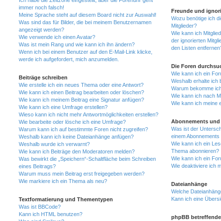
Ich habe die Zeitzone eingestellt, aber die Forenuhr geht
immer noch falsch!
Freunde und ignori
Meine Sprache steht auf diesem Board nicht zur Auswahl!
Wozu benötige ich di
Was sind das für Bilder, die bei meinem Benutzernamen
Mitglieder?
angezeigt werden?
Wie kann ich Mitglied
Wie verwende ich einen Avatar?
der ignorierten Mitg
Was ist mein Rang und wie kann ich ihn ändern?
den Listen entfernen
Wenn ich bei einem Benutzer auf den E-Mail-Link klicke,
werde ich aufgefordert, mich anzumelden.
Die Foren durchsu
Wie kann ich ein Fo
Beiträge schreiben
Weshalb erhalte ich 
Wie erstelle ich ein neues Thema oder eine Antwort?
Warum bekomme ich b
Wie kann ich einen Beitrag bearbeiten oder löschen?
Wie kann ich nach M
Wie kann ich meinem Beitrag eine Signatur anfügen?
Wie kann ich meine 
Wie kann ich eine Umfrage erstellen?
Wieso kann ich nicht mehr Antwortmöglichkeiten erstellen?
Abonnements und 
Wie bearbeite oder lösche ich eine Umfrage?
Was ist der Untersc
Warum kann ich auf bestimmte Foren nicht zugreifen?
einem Abonnements 
Weshalb kann ich keine Dateianhänge anfügen?
Wie kann ich ein Les
Weshalb wurde ich verwarnt?
Thema abonnieren?
Wie kann ich Beiträge den Moderatoren melden?
Wie kann ich ein Fo
Was bewirkt die „Speichern“-Schaltfläche beim Schreiben
Wie deaktiviere ich
eines Beitrags?
Warum muss mein Beitrag erst freigegeben werden?
Wie markiere ich ein Thema als neu?
Dateianhänge
Welche Dateianhänge
Kann ich eine Übersi
Textformatierung und Thementypen
Was ist BBCode?
Kann ich HTML benutzen?
phpBB betreffende