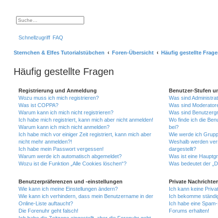
S
E
u
r
c
w
Schnellzugriff
FAQ
h
e
e
i
t
Sternchen & Elfes Tutorialstübchen
Foren-Übersicht
Häufig gestellte Frag
e
r
t
Häufig gestellte Fragen
e
S
u
c
Registrierung und Anmeldung
Benutzer-Stufen u
h
Wozu muss ich mich registrieren?
Was sind Administra
e
Was ist COPPA?
Was sind Moderator
Warum kann ich mich nicht registrieren?
Was sind Benutzerg
Ich habe mich registriert, kann mich aber nicht anmelden!
Wo finde ich die Ben
Warum kann ich mich nicht anmelden?
bei?
Ich habe mich vor einiger Zeit registriert, kann mich aber
Wie werde ich Grupp
nicht mehr anmelden?!
Weshalb werden ver
Ich habe mein Passwort vergessen!
dargestellt?
Warum werde ich automatisch abgemeldet?
Was ist eine Hauptg
Wozu ist die Funktion „Alle Cookies löschen“?
Was bedeutet der „Da
Benutzerpräferenzen und -einstellungen
Private Nachrichte
Wie kann ich meine Einstellungen ändern?
Ich kann keine Priva
Wie kann ich verhindern, dass mein Benutzername in der
Ich bekomme ständig
Online-Liste auftaucht?
Ich habe eine Spam-E
Die Forenuhr geht falsch!
Forums erhalten!