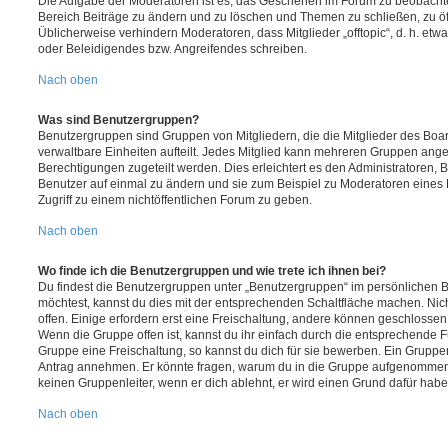
Die Aufgabe der Moderatoren ist es, das Geschehen im Forum zu beobachte
Bereich Beiträge zu ändern und zu löschen und Themen zu schließen, zu öff
Üblicherweise verhindern Moderatoren, dass Mitglieder „offtopic“, d. h. e
oder Beleidigendes bzw. Angreifendes schreiben.
Nach oben
Was sind Benutzergruppen?
Benutzergruppen sind Gruppen von Mitgliedern, die die Mitglieder des Board
verwaltbare Einheiten aufteilt. Jedes Mitglied kann mehreren Gruppen an
Berechtigungen zugeteilt werden. Dies erleichtert es den Administratoren,
Benutzer auf einmal zu ändern und sie zum Beispiel zu Moderatoren eines
Zugriff zu einem nichtöffentlichen Forum zu geben.
Nach oben
Wo finde ich die Benutzergruppen und wie trete ich ihnen bei?
Du findest die Benutzergruppen unter „Benutzergruppen“ im persönlichen B
möchtest, kannst du dies mit der entsprechenden Schaltfläche machen. Nic
offen. Einige erfordern erst eine Freischaltung, andere können geschlossen 
Wenn die Gruppe offen ist, kannst du ihr einfach durch die entsprechende Fu
Gruppe eine Freischaltung, so kannst du dich für sie bewerben. Ein Gruppe
Antrag annehmen. Er könnte fragen, warum du in die Gruppe aufgenommen 
keinen Gruppenleiter, wenn er dich ablehnt, er wird einen Grund dafür habe
Nach oben