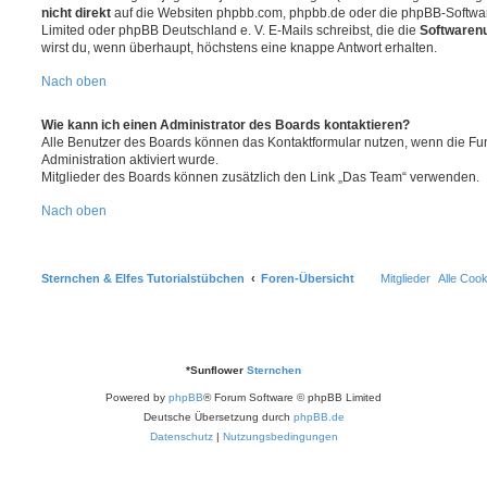
nicht direkt
auf die Websiten phpbb.com, phpbb.de oder die phpBB-Softwar
Limited oder phpBB Deutschland e. V. E-Mails schreibst, die die
Softwarenu
wirst du, wenn überhaupt, höchstens eine knappe Antwort erhalten.
Nach oben
Wie kann ich einen Administrator des Boards kontaktieren?
Alle Benutzer des Boards können das Kontaktformular nutzen, wenn die Fun
Administration aktiviert wurde.
Mitglieder des Boards können zusätzlich den Link „Das Team“ verwenden.
Nach oben
Sternchen & Elfes Tutorialstübchen
Foren-Übersicht
Mitglieder
Alle Coo
*
Sunflower
Sternchen
Powered by
phpBB
® Forum Software © phpBB Limited
Deutsche Übersetzung durch
phpBB.de
Datenschutz
|
Nutzungsbedingungen