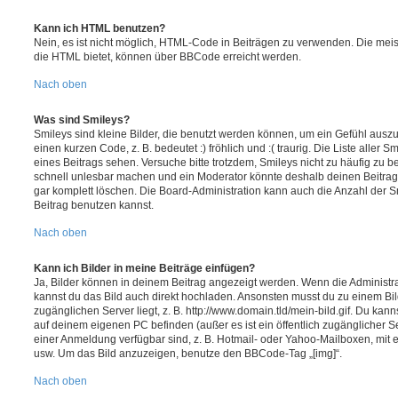
Kann ich HTML benutzen?
Nein, es ist nicht möglich, HTML-Code in Beiträgen zu verwenden. Die mei
die HTML bietet, können über BBCode erreicht werden.
Nach oben
Was sind Smileys?
Smileys sind kleine Bilder, die benutzt werden können, um ein Gefühl auszu
einen kurzen Code, z. B. bedeutet :) fröhlich und :( traurig. Die Liste aller
eines Beitrags sehen. Versuche bitte trotzdem, Smileys nicht zu häufig zu 
schnell unlesbar machen und ein Moderator könnte deshalb deinen Beitrag
gar komplett löschen. Die Board-Administration kann auch die Anzahl der S
Beitrag benutzen kannst.
Nach oben
Kann ich Bilder in meine Beiträge einfügen?
Ja, Bilder können in deinem Beitrag angezeigt werden. Wenn die Administra
kannst du das Bild auch direkt hochladen. Ansonsten musst du zu einem Bild
zugänglichen Server liegt, z. B. http://www.domain.tld/mein-bild.gif. Du kann
auf deinem eigenen PC befinden (außer es ist ein öffentlich zugänglicher Se
einer Anmeldung verfügbar sind, z. B. Hotmail- oder Yahoo-Mailboxen, mit
usw. Um das Bild anzuzeigen, benutze den BBCode-Tag „[img]“.
Nach oben