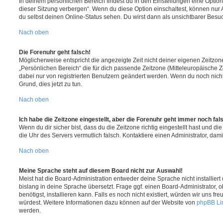
In deinem persönlichen Bereich findest du in den Einstellungen eine Opti
dieser Sitzung verbergen“. Wenn du diese Option einschaltest, können nur
du selbst deinen Online-Status sehen. Du wirst dann als unsichtbarer Besuc
Nach oben
Die Forenuhr geht falsch!
Möglicherweise entspricht die angezeigte Zeit nicht deiner eigenen Zeitzone.
„Persönlichen Bereich“ die für dich passende Zeitzone (Mitteleuropäische Zei
dabei nur von registrierten Benutzern geändert werden. Wenn du noch nicht reg
Grund, dies jetzt zu tun.
Nach oben
Ich habe die Zeitzone eingestellt, aber die Forenuhr geht immer noch fal
Wenn du dir sicher bist, dass du die Zeitzone richtig eingestellt hast und die 
die Uhr des Servers vermutlich falsch. Kontaktiere einen Administrator, da
Nach oben
Meine Sprache steht auf diesem Board nicht zur Auswahl!
Meist hat die Board-Administration entweder deine Sprache nicht installier
bislang in deine Sprache übersetzt. Frage ggf. einen Board-Administrator, 
benötigst, installieren kann. Falls es noch nicht existiert, würden wir uns f
würdest. Weitere Informationen dazu können auf der Website von
phpBB Li
werden.