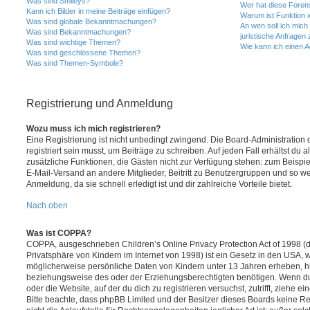
Was sind Smileys?
Wer hat diese Foren
Kann ich Bilder in meine Beiträge einfügen?
Warum ist Funktion x
Was sind globale Bekanntmachungen?
An wen soll ich mic
Was sind Bekanntmachungen?
juristische Anfragen
Was sind wichtige Themen?
Wie kann ich einen A
Was sind geschlossene Themen?
Was sind Themen-Symbole?
Registrierung und Anmeldung
Wozu muss ich mich registrieren?
Eine Registrierung ist nicht unbedingt zwingend. Die Board-Administration
registriert sein musst, um Beiträge zu schreiben. Auf jeden Fall erhältst du als
zusätzliche Funktionen, die Gästen nicht zur Verfügung stehen: zum Beispiel
E-Mail-Versand an andere Mitglieder, Beitritt zu Benutzergruppen und so wei
Anmeldung, da sie schnell erledigt ist und dir zahlreiche Vorteile bietet.
Nach oben
Was ist COPPA?
COPPA, ausgeschrieben Children’s Online Privacy Protection Act of 1998 (
Privatsphäre von Kindern im Internet von 1998) ist ein Gesetz in den USA, w
möglicherweise persönliche Daten von Kindern unter 13 Jahren erheben, h
beziehungsweise des oder der Erziehungsberechtigten benötigen. Wenn du di
oder die Website, auf der du dich zu registrieren versuchst, zutrifft, ziehe e
Bitte beachte, dass phpBB Limited und der Besitzer dieses Boards keine 