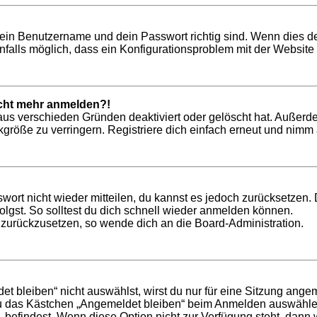
dein Benutzername und dein Passwort richtig sind. Wenn dies de
nfalls möglich, dass ein Konfigurationsproblem mit der Website 
nicht mehr anmelden?!
aus verschieden Gründen deaktiviert oder gelöscht hat. Außerd
röße zu verringern. Registriere dich einfach erneut und nimm a
swort nicht wieder mitteilen, du kannst es jedoch zurücksetzen
lgst. So solltest du dich schnell wieder anmelden können.
t zurückzusetzen, so wende dich an die Board-Administration.
bleiben“ nicht auswählst, wirst du nur für eine Sitzung ange
du das Kästchen „Angemeldet bleiben“ beim Anmelden auswählen
, befindest. Wenn diese Option nicht zur Verfügung steht, dann