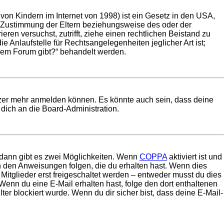
on Kindern im Internet von 1998) ist ein Gesetz in den USA,
e Zustimmung der Eltern beziehungsweise des oder der
eren versuchst, zutrifft, ziehe einen rechtlichen Beistand zu
 Anlaufstelle für Rechtsangelegenheiten jeglicher Art ist;
esem Forum gibt?“ behandelt werden.
utzer mehr anmelden können. Es könnte auch sein, dass deine
dich an die Board-Administration.
 dann gibt es zwei Möglichkeiten. Wenn
COPPA
aktiviert ist und
en den Anweisungen folgen, die du erhalten hast. Wenn dies
 Mitglieder erst freigeschaltet werden – entweder musst du dies
t. Wenn du eine E-Mail erhalten hast, folge den dort enthaltenen
r blockiert wurde. Wenn du dir sicher bist, dass deine E-Mail-