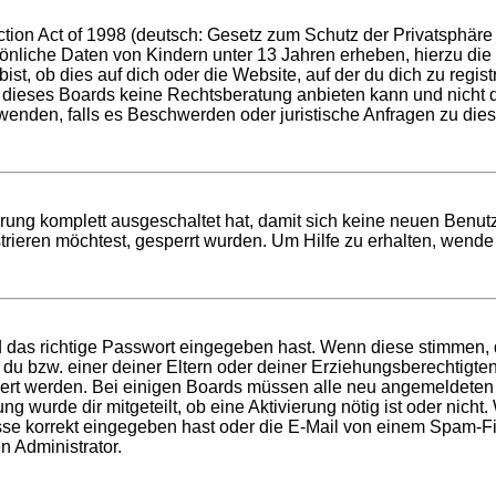
ion Act of 1998 (deutsch: Gesetz zum Schutz der Privatsphäre v
sönliche Daten von Kindern unter 13 Jahren erheben, hierzu di
t, ob dies auf dich oder die Website, auf der du dich zu registri
 dieses Boards keine Rechtsberatung anbieten kann und nicht die
h wenden, falls es Beschwerden oder juristische Anfragen zu di
ierung komplett ausgeschaltet hat, damit sich keine neuen Ben
rieren möchtest, gesperrt wurden. Um Hilfe zu erhalten, wende 
d das richtige Passwort eingegeben hast. Wenn diese stimmen,
t du bzw. einer deiner Eltern oder deiner Erziehungsberechtigt
tiviert werden. Bei einigen Boards müssen alle neu angemeldeten
ung wurde dir mitgeteilt, ob eine Aktivierung nötig ist oder nich
 korrekt eingegeben hast oder die E-Mail von einem Spam-Filte
n Administrator.