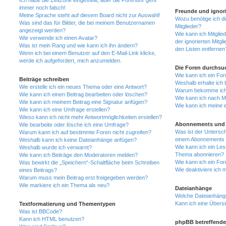
Ich habe die Zeitzone eingestellt, aber die Forenuhr geht
immer noch falsch!
Freunde und ignori
Meine Sprache steht auf diesem Board nicht zur Auswahl!
Wozu benötige ich di
Was sind das für Bilder, die bei meinem Benutzernamen
Mitglieder?
angezeigt werden?
Wie kann ich Mitglied
Wie verwende ich einen Avatar?
der ignorierten Mitg
Was ist mein Rang und wie kann ich ihn ändern?
den Listen entfernen
Wenn ich bei einem Benutzer auf den E-Mail-Link klicke,
werde ich aufgefordert, mich anzumelden.
Die Foren durchsu
Wie kann ich ein Fo
Beiträge schreiben
Weshalb erhalte ich 
Wie erstelle ich ein neues Thema oder eine Antwort?
Warum bekomme ich b
Wie kann ich einen Beitrag bearbeiten oder löschen?
Wie kann ich nach M
Wie kann ich meinem Beitrag eine Signatur anfügen?
Wie kann ich meine 
Wie kann ich eine Umfrage erstellen?
Wieso kann ich nicht mehr Antwortmöglichkeiten erstellen?
Abonnements und 
Wie bearbeite oder lösche ich eine Umfrage?
Was ist der Untersc
Warum kann ich auf bestimmte Foren nicht zugreifen?
einem Abonnements 
Weshalb kann ich keine Dateianhänge anfügen?
Wie kann ich ein Les
Weshalb wurde ich verwarnt?
Thema abonnieren?
Wie kann ich Beiträge den Moderatoren melden?
Wie kann ich ein Fo
Was bewirkt die „Speichern“-Schaltfläche beim Schreiben
Wie deaktiviere ich
eines Beitrags?
Warum muss mein Beitrag erst freigegeben werden?
Wie markiere ich ein Thema als neu?
Dateianhänge
Welche Dateianhänge
Kann ich eine Übersi
Textformatierung und Thementypen
Was ist BBCode?
Kann ich HTML benutzen?
phpBB betreffende