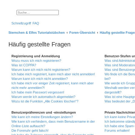
Suche
Erweiterte Suche
Schnellzugriff
FAQ
Sternchen & Elfes Tutorialstübchen
Foren-Übersicht
Häufig gestellte Frag
Häufig gestellte Fragen
Registrierung und Anmeldung
Benutzer-Stufen u
Wozu muss ich mich registrieren?
Was sind Administra
Was ist COPPA?
Was sind Moderator
Warum kann ich mich nicht registrieren?
Was sind Benutzerg
Ich habe mich registriert, kann mich aber nicht anmelden!
Wo finde ich die Ben
Warum kann ich mich nicht anmelden?
bei?
Ich habe mich vor einiger Zeit registriert, kann mich aber
Wie werde ich Grupp
nicht mehr anmelden?!
Weshalb werden ver
Ich habe mein Passwort vergessen!
dargestellt?
Warum werde ich automatisch abgemeldet?
Was ist eine Hauptg
Wozu ist die Funktion „Alle Cookies löschen“?
Was bedeutet der „Da
Benutzerpräferenzen und -einstellungen
Private Nachrichte
Wie kann ich meine Einstellungen ändern?
Ich kann keine Priva
Wie kann ich verhindern, dass mein Benutzername in der
Ich bekomme ständig
Online-Liste auftaucht?
Ich habe eine Spam-E
Die Forenuhr geht falsch!
Forums erhalten!