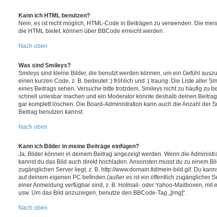
Kann ich HTML benutzen?
Nein, es ist nicht möglich, HTML-Code in Beiträgen zu verwenden. Die mei
die HTML bietet, können über BBCode erreicht werden.
Nach oben
Was sind Smileys?
Smileys sind kleine Bilder, die benutzt werden können, um ein Gefühl auszu
einen kurzen Code, z. B. bedeutet :) fröhlich und :( traurig. Die Liste aller
eines Beitrags sehen. Versuche bitte trotzdem, Smileys nicht zu häufig zu 
schnell unlesbar machen und ein Moderator könnte deshalb deinen Beitrag
gar komplett löschen. Die Board-Administration kann auch die Anzahl der S
Beitrag benutzen kannst.
Nach oben
Kann ich Bilder in meine Beiträge einfügen?
Ja, Bilder können in deinem Beitrag angezeigt werden. Wenn die Administra
kannst du das Bild auch direkt hochladen. Ansonsten musst du zu einem Bild
zugänglichen Server liegt, z. B. http://www.domain.tld/mein-bild.gif. Du kann
auf deinem eigenen PC befinden (außer es ist ein öffentlich zugänglicher Se
einer Anmeldung verfügbar sind, z. B. Hotmail- oder Yahoo-Mailboxen, mit
usw. Um das Bild anzuzeigen, benutze den BBCode-Tag „[img]“.
Nach oben