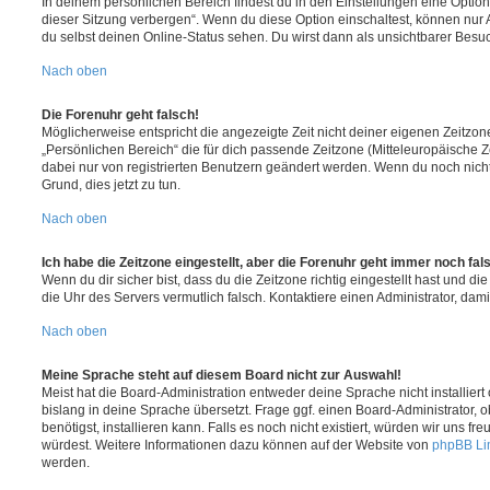
In deinem persönlichen Bereich findest du in den Einstellungen eine Opti
dieser Sitzung verbergen“. Wenn du diese Option einschaltest, können nur
du selbst deinen Online-Status sehen. Du wirst dann als unsichtbarer Besuc
Nach oben
Die Forenuhr geht falsch!
Möglicherweise entspricht die angezeigte Zeit nicht deiner eigenen Zeitzone.
„Persönlichen Bereich“ die für dich passende Zeitzone (Mitteleuropäische Zei
dabei nur von registrierten Benutzern geändert werden. Wenn du noch nicht reg
Grund, dies jetzt zu tun.
Nach oben
Ich habe die Zeitzone eingestellt, aber die Forenuhr geht immer noch fal
Wenn du dir sicher bist, dass du die Zeitzone richtig eingestellt hast und die 
die Uhr des Servers vermutlich falsch. Kontaktiere einen Administrator, da
Nach oben
Meine Sprache steht auf diesem Board nicht zur Auswahl!
Meist hat die Board-Administration entweder deine Sprache nicht installier
bislang in deine Sprache übersetzt. Frage ggf. einen Board-Administrator, 
benötigst, installieren kann. Falls es noch nicht existiert, würden wir uns f
würdest. Weitere Informationen dazu können auf der Website von
phpBB Li
werden.