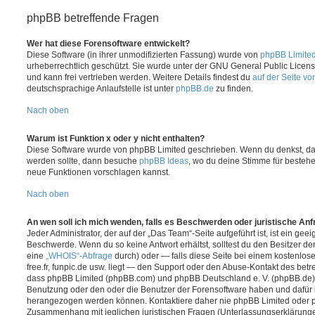
phpBB betreffende Fragen
Wer hat diese Forensoftware entwickelt?
Diese Software (in ihrer unmodifizierten Fassung) wurde von
phpBB Limite
urheberrechtlich geschützt. Sie wurde unter der GNU General Public License
und kann frei vertrieben werden. Weitere Details findest du
auf der Seite v
deutschsprachige Anlaufstelle ist unter
phpBB.de
zu finden.
Nach oben
Warum ist Funktion x oder y nicht enthalten?
Diese Software wurde von phpBB Limited geschrieben. Wenn du denkst, das
werden sollte, dann besuche
phpBB Ideas
, wo du deine Stimme für beste
neue Funktionen vorschlagen kannst.
Nach oben
An wen soll ich mich wenden, falls es Beschwerden oder juristische An
Jeder Administrator, der auf der „Das Team“-Seite aufgeführt ist, ist ein geei
Beschwerde. Wenn du so keine Antwort erhältst, solltest du den Besitzer de
eine
„WHOIS“-Abfrage
durch) oder — falls diese Seite bei einem kostenlos
free.fr, funpic.de usw. liegt — den Support oder den Abuse-Kontakt des betr
dass phpBB Limited (phpBB.com) und phpBB Deutschland e. V. (phpBB.de
Benutzung oder den oder die Benutzer der Forensoftware haben und dafür 
herangezogen werden können. Kontaktiere daher nie phpBB Limited oder p
Zusammenhang mit jeglichen juristischen Fragen (Unterlassungserklärunge