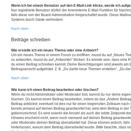
Wenn ich bei einem Benutzer auf den E-Mail-Link klicke, werde ich aufg
Nur registrierte Benutzer dürfen die foreninterne E-Mail-Funktion für Nachr
falls diese von der Board-Administration freigeschaltet wurde. Diese Maßn
Systems durch Gäste verhindern.
Nach oben
Beiträge schreiben
Wie erstelle ich ein neues Thema oder eine Antwort?
Um ein neues Thema in einem Forum zu eröffnen, musst du auf „Neues Them
zu antworten, musst du auf „Antworten“ klicken. Es könnte sein, dass eine Reg
du einen Beitrag schreiben kannst. Deine Berechtigungen sind jeweils am 
Beitragsansicht aufgelistet. Z. B. „Du darfst neue Themen erstellen“, „Du da
Nach oben
Wie kann ich einen Beitrag bearbeiten oder löschen?
Wenn du nicht Administrator oder Moderator bist, kannst du nur deine eige
löschen. Du kannst einen Beitrag bearbeiten, indem du das „Ändere Beitr
Beitrag anklickst; eventuell ist dies nur für einen begrenzten Zeitraum nac
bereits jemand auf deinen Beitrag geantwortet hat, wird dein Beitrag in der
gekennzeichnet. Es wird sowohl die Anzahl als auch der letzte Zeitpunkt d
Hinweis erscheint nicht, wenn noch niemand auf deinen Beitrag geantwortet
oder Moderator deinen Beitrag überarbeitet hat. Diese können jedoch, falls s
hinterlassen, warum dein Beitrag überarbeitet wurde. Bitte beachte, dass n