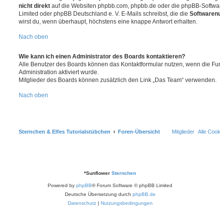
nicht direkt
auf die Websiten phpbb.com, phpbb.de oder die phpBB-Softwar
Limited oder phpBB Deutschland e. V. E-Mails schreibst, die die
Softwarenu
wirst du, wenn überhaupt, höchstens eine knappe Antwort erhalten.
Nach oben
Wie kann ich einen Administrator des Boards kontaktieren?
Alle Benutzer des Boards können das Kontaktformular nutzen, wenn die Fun
Administration aktiviert wurde.
Mitglieder des Boards können zusätzlich den Link „Das Team“ verwenden.
Nach oben
Sternchen & Elfes Tutorialstübchen
Foren-Übersicht
Mitglieder
Alle Coo
*
Sunflower
Sternchen
Powered by
phpBB
® Forum Software © phpBB Limited
Deutsche Übersetzung durch
phpBB.de
Datenschutz
|
Nutzungsbedingungen