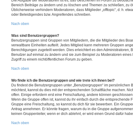
Die Aufgabe der Moderatoren ist es, das Geschehen im Forum zu beobachte
Bereich Beiträge zu ändern und zu löschen und Themen zu schließen, zu öff
Üblicherweise verhindern Moderatoren, dass Mitglieder „offtopic“, d. h. e
oder Beleidigendes bzw. Angreifendes schreiben.
Nach oben
Was sind Benutzergruppen?
Benutzergruppen sind Gruppen von Mitgliedern, die die Mitglieder des Board
verwaltbare Einheiten aufteilt. Jedes Mitglied kann mehreren Gruppen an
Berechtigungen zugeteilt werden. Dies erleichtert es den Administratoren,
Benutzer auf einmal zu ändern und sie zum Beispiel zu Moderatoren eines
Zugriff zu einem nichtöffentlichen Forum zu geben.
Nach oben
Wo finde ich die Benutzergruppen und wie trete ich ihnen bei?
Du findest die Benutzergruppen unter „Benutzergruppen“ im persönlichen B
möchtest, kannst du dies mit der entsprechenden Schaltfläche machen. Nic
offen. Einige erfordern erst eine Freischaltung, andere können geschlossen 
Wenn die Gruppe offen ist, kannst du ihr einfach durch die entsprechende Fu
Gruppe eine Freischaltung, so kannst du dich für sie bewerben. Ein Gruppe
Antrag annehmen. Er könnte fragen, warum du in die Gruppe aufgenommen 
keinen Gruppenleiter, wenn er dich ablehnt, er wird einen Grund dafür habe
Nach oben