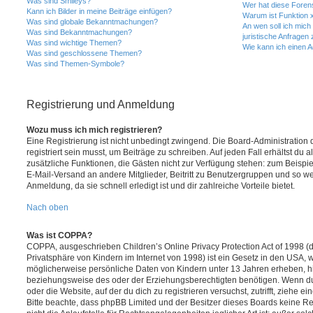
Was sind Smileys?
Wer hat diese Foren
Kann ich Bilder in meine Beiträge einfügen?
Warum ist Funktion x
Was sind globale Bekanntmachungen?
An wen soll ich mic
Was sind Bekanntmachungen?
juristische Anfragen
Was sind wichtige Themen?
Wie kann ich einen A
Was sind geschlossene Themen?
Was sind Themen-Symbole?
Registrierung und Anmeldung
Wozu muss ich mich registrieren?
Eine Registrierung ist nicht unbedingt zwingend. Die Board-Administration
registriert sein musst, um Beiträge zu schreiben. Auf jeden Fall erhältst du als
zusätzliche Funktionen, die Gästen nicht zur Verfügung stehen: zum Beispiel
E-Mail-Versand an andere Mitglieder, Beitritt zu Benutzergruppen und so wei
Anmeldung, da sie schnell erledigt ist und dir zahlreiche Vorteile bietet.
Nach oben
Was ist COPPA?
COPPA, ausgeschrieben Children’s Online Privacy Protection Act of 1998 (
Privatsphäre von Kindern im Internet von 1998) ist ein Gesetz in den USA, w
möglicherweise persönliche Daten von Kindern unter 13 Jahren erheben, h
beziehungsweise des oder der Erziehungsberechtigten benötigen. Wenn du di
oder die Website, auf der du dich zu registrieren versuchst, zutrifft, ziehe e
Bitte beachte, dass phpBB Limited und der Besitzer dieses Boards keine 