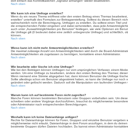
dort einfach das Kontrollkästchen „Signatur anhängen“ wieder deaktivieren.
Nach oben
Wie kann ich eine Umfrage erstellen?
Wenn du ein neues Thema eröffnest oder den ersten Beitrag eines Themas bearbeitest, 
erstellen“ unterhalb des Formulars zur Beitragserstellung. Solltest du diesen Bereich ni
wahrscheinlich nicht die Berechtigung, Umfragen zu erstellen. Du solltest einen Titel un
die entsprechenden Felder eingeben und dabei sicherstellen, dass jede Antwortmöglichkei
auch unter „Auswahlmöglichkeiten pro Benutzer“ festlegen, wie viele Optionen ein Benutz
die Umfrage gilt (0 bedeutet dabei eine zeitlich unbegrenzte Umfrage) und schließlich, 
können.
Nach oben
Wieso kann ich nicht mehr Antwortmöglichkeiten erstellen?
Die maximal zulässige Anzahl von Antwortmöglichkeiten wird durch die Board-Administrat
Antwortmöglichkeiten als zugelassen zu benötigen, kontaktiere einen Administrator.
Nach oben
Wie bearbeite oder lösche ich eine Umfrage?
Wie bei den Beiträgen können Umfragen nur vom ursprünglichen Verfasser, einem Modera
werden. Um eine Umfrage zu bearbeiten, ändere den ersten Beitrag des Themas; dieser i
Wenn niemand eine Stimme abgegeben hat, dann können Benutzer die Umfrage löschen
Sollte allerdings schon ein Benutzer abgestimmt haben, so kann die Umfrage nur noch 
geändert oder gelöscht werden. Dadurch soll die Manipulation von laufenden Umfragen 
Nach oben
Warum kann ich auf bestimmte Foren nicht zugreifen?
Manche Foren können bestimmten Benutzern oder Gruppen vorbehalten sein. Um diese e
schreiben oder andere Vorgänge durchzuführen, brauchst du möglicherweise besondere
oder Administrator nach entsprechenden Berechtigungen.
Nach oben
Weshalb kann ich keine Dateianhänge anfügen?
Rechte für Dateianhänge können für Foren, Gruppen und einzelne Benutzer vergeben we
möglicherweise nicht erlaubt, Dateianhänge in dem Forum anzufügen, in dem du deinen 
bestimmte Gruppen dürfen Dateien hochladen. Du kannst einen Administrator kontaktieren, 