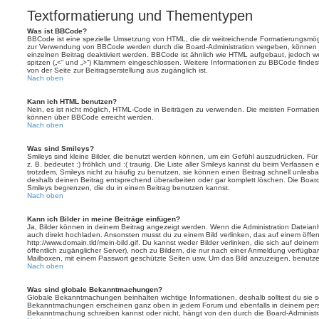
Textformatierung und Thementypen
Was ist BBCode?
BBCode ist eine spezielle Umsetzung von HTML, die dir weitreichende Formatierungsmögli
zur Verwendung von BBCode werden durch die Board-Administration vergeben, können j
einzelnen Beitrag deaktiviert werden. BBCode ist ähnlich wie HTML aufgebaut, jedoch wer
spitzen („<“ und „>“) Klammern eingeschlossen. Weitere Informationen zu BBCode findest d
von der Seite zur Beitragserstellung aus zugänglich ist.
Nach oben
Kann ich HTML benutzen?
Nein, es ist nicht möglich, HTML-Code in Beiträgen zu verwenden. Die meisten Formatier
können über BBCode erreicht werden.
Nach oben
Was sind Smileys?
Smileys sind kleine Bilder, die benutzt werden können, um ein Gefühl auszudrücken. Für
z. B. bedeutet :) fröhlich und :( traurig. Die Liste aller Smileys kannst du beim Verfassen
trotzdem, Smileys nicht zu häufig zu benutzen, sie können einen Beitrag schnell unles
deshalb deinen Beitrag entsprechend überarbeiten oder gar komplett löschen. Die Board
Smileys begrenzen, die du in einem Beitrag benutzen kannst.
Nach oben
Kann ich Bilder in meine Beiträge einfügen?
Ja, Bilder können in deinem Beitrag angezeigt werden. Wenn die Administration Dateian
auch direkt hochladen. Ansonsten musst du zu einem Bild verlinken, das auf einem öffentl
http://www.domain.tld/mein-bild.gif. Du kannst weder Bilder verlinken, die sich auf deine
öffentlich zugänglicher Server), noch zu Bildern, die nur nach einer Anmeldung verfügbar
Mailboxen, mit einem Passwort geschützte Seiten usw. Um das Bild anzuzeigen, benutz
Nach oben
Was sind globale Bekanntmachungen?
Globale Bekanntmachungen beinhalten wichtige Informationen, deshalb solltest du sie s
Bekanntmachungen erscheinen ganz oben in jedem Forum und ebenfalls in deinem persö
Bekanntmachung schreiben kannst oder nicht, hängt von den durch die Board-Administ