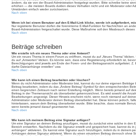
ändern, da sie von der Board-Administration festgelegt wurden. Bitte schreibe keine si
erhöhen — die meisten Boards dulden dieses Verhalten nicht und ein Moderator oder Adm
Umständen einfach wieder zurücksetzen.
Nach oben
Wenn ich bei einem Benutzer auf den E-Mail-Link klicke, werde ich aufgefordert, m
Nur registrierte Benutzer dürfen die foreninterne E-Mail-Funktion für Nachrichten an ande
Board-Administration freigeschaltet wurde. Diese Maßnahme soll den Missbrauch dieses
Nach oben
Beiträge schreiben
Wie erstelle ich ein neues Thema oder eine Antwort?
Um ein neues Thema in einem Forum zu eröffnen, musst du auf „Neues Thema“ klicken. 
du auf „Antworten“ klicken. Es könnte sein, dass eine Registrierung erforderlich ist, bev
Berechtigungen sind jeweils am Ende der Foren- und der Beitragsansicht aufgelistet. Z. 
darfst Dateianhänge erstellen“ usw.
Nach oben
Wie kann ich einen Beitrag bearbeiten oder löschen?
Wenn du nicht Administrator oder Moderator bist, kannst du nur deine eigenen Beiträge
Beitrag bearbeiten, indem du das „Ändere Beitrag“-Symbol für den entsprechenden Beitrag 
einen begrenzten Zeitraum nach seiner Erstellung möglich. Wenn bereits jemand auf dein
Beitrag in der Themenansicht als überarbeitet gekennzeichnet. Es wird sowohl die Anzahl
Bearbeitungen angezeigt. Dieser Hinweis erscheint nicht, wenn noch niemand auf deine
Administrator oder Moderator deinen Beitrag überarbeitet hat. Diese können jedoch, falls 
hinterlassen, warum dein Beitrag überarbeitet wurde. Bitte beachte, dass normale Benut
wenn bereits jemand darauf geantwortet hat.
Nach oben
Wie kann ich meinem Beitrag eine Signatur anfügen?
Um eine Signatur an deinen Beitrag anzufügen, musst du zunächst eine solche in den E
Bereich entwerfen. Nachdem du die Signatur erstellt und gespeichert hast, kannst du in
anhängen“ aktivieren. Du kannst eine Signatur auch hinzufügen, indem du in deinem p
Anhängen deiner Signatur aktivierst. Wenn du einen einzelnen Beitrag dennoch ohne Si