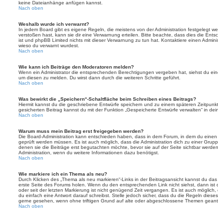
keine Dateianhänge anfügen kannst.
Nach oben
Weshalb wurde ich verwarnt?
In jedem Board gibt es eigene Regeln, die meistens von der Administration festgelegt 
verstoßen hast, kann sie dir eine Verwarnung erteilen. Bitte beachte, dass dies die Ent
ist und phpBB Limited nichts mit dieser Verwarnung zu tun hat. Kontaktiere einen Administr
wieso du verwarnt wurdest.
Nach oben
Wie kann ich Beiträge den Moderatoren melden?
Wenn ein Administrator die entsprechenden Berechtigungen vergeben hat, siehst du eine
um diesen zu melden. Du wirst dann durch die weiteren Schritte geführt.
Nach oben
Was bewirkt die „Speichern“-Schaltfläche beim Schreiben eines Beitrags?
Hiermit kannst du die geschriebene Entwürfe speichern und zu einem späteren Zeitpunk
gesicherten Beitrag kannst du mit der Funktion „Gespeicherte Entwürfe verwalten“ in de
Nach oben
Warum muss mein Beitrag erst freigegeben werden?
Die Board-Administration kann entschieden haben, dass in dem Forum, in dem du einen Bei
geprüft werden müssen. Es ist auch möglich, dass die Administration dich zu einer Grup
denen sie die Beiträge erst begutachten möchte, bevor sie auf der Seite sichtbar werden.
Administration, wenn du weitere Informationen dazu benötigst.
Nach oben
Wie markiere ich ein Thema als neu?
Durch Klicken des „Thema als neu markieren“-Links in der Beitragsansicht kannst du d
erste Seite des Forums holen. Wenn du den entsprechenden Link nicht siehst, dann ist d
oder seit der letzten Markierung ist nicht genügend Zeit vergangen. Es ist auch möglic
du einfach eine Antwort darauf schreibst. Stelle jedoch sicher, dass du die Regeln diese
gerne gesehen, wenn ohne triftigen Grund auf alte oder abgeschlossene Themen geantw
Nach oben