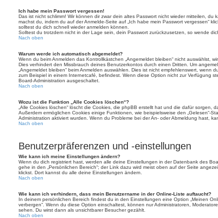
Ich habe mein Passwort vergessen!
Das ist nicht schlimm! Wir können dir zwar dein altes Passwort nicht wieder mitteilen, du
machst du, indem du auf der Anmelde-Seite auf „Ich habe mein Passwort vergessen“ kli
solltest du dich schnell wieder anmelden können.
Solltest du trotzdem nicht in der Lage sein, dein Passwort zurückzusetzen, so wende dic
Nach oben
Warum werde ich automatisch abgemeldet?
Wenn du beim Anmelden das Kontrollkästchen „Angemeldet bleiben“ nicht auswählst, wirs
Dies verhindert den Missbrauch deines Benutzerkontos durch einen Dritten. Um angemel
„Angemeldet bleiben“ beim Anmelden auswählen. Dies ist nicht empfehlenswert, wenn du
zum Beispiel in einem Internetcafé, befindest. Wenn diese Option nicht zur Verfügung st
Board-Administration ausgeschaltet.
Nach oben
Wozu ist die Funktion „Alle Cookies löschen“?
„Alle Cookies löschen“ löscht die Cookies, die phpBB erstellt hat und die dafür sorgen, 
Außerdem ermöglichen Cookies einige Funktionen, wie beispielsweise den „Gelesen“-Stat
Administration aktiviert wurden. Wenn du Probleme bei der An- oder Abmeldung hast, ka
Nach oben
Benutzerpräferenzen und -einstellungen
Wie kann ich meine Einstellungen ändern?
Wenn du dich registriert hast, werden alle deine Einstellungen in der Datenbank des Bo
gehe in den „Persönlichen Bereich“; der Link dazu wird meist oben auf der Seite ange
klickst. Dort kannst du alle deine Einstellungen ändern.
Nach oben
Wie kann ich verhindern, dass mein Benutzername in der Online-Liste auftaucht?
In deinem persönlichen Bereich findest du in den Einstellungen eine Option „Meinen On
verbergen“. Wenn du diese Option einschaltest, können nur Administratoren, Moderatore
sehen. Du wirst dann als unsichtbarer Besucher gezählt.
Nach oben