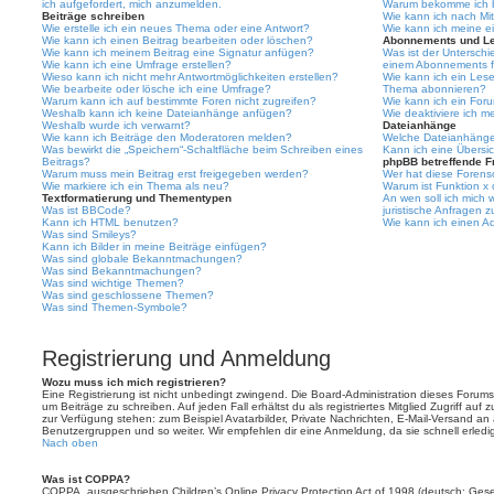
ich aufgefordert, mich anzumelden.
Warum bekomme ich be
Beiträge schreiben
Wie kann ich nach Mi
Wie erstelle ich ein neues Thema oder eine Antwort?
Wie kann ich meine e
Wie kann ich einen Beitrag bearbeiten oder löschen?
Abonnements und L
Wie kann ich meinem Beitrag eine Signatur anfügen?
Was ist der Untersch
Wie kann ich eine Umfrage erstellen?
einem Abonnements f
Wieso kann ich nicht mehr Antwortmöglichkeiten erstellen?
Wie kann ich ein Les
Wie bearbeite oder lösche ich eine Umfrage?
Thema abonnieren?
Warum kann ich auf bestimmte Foren nicht zugreifen?
Wie kann ich ein For
Weshalb kann ich keine Dateianhänge anfügen?
Wie deaktiviere ich 
Weshalb wurde ich verwarnt?
Dateianhänge
Wie kann ich Beiträge den Moderatoren melden?
Welche Dateianhänge 
Was bewirkt die „Speichern“-Schaltfläche beim Schreiben eines
Kann ich eine Übersic
Beitrags?
phpBB betreffende F
Warum muss mein Beitrag erst freigegeben werden?
Wer hat diese Forenso
Wie markiere ich ein Thema als neu?
Warum ist Funktion x 
Textformatierung und Thementypen
An wen soll ich mich
Was ist BBCode?
juristische Anfragen 
Kann ich HTML benutzen?
Wie kann ich einen Ad
Was sind Smileys?
Kann ich Bilder in meine Beiträge einfügen?
Was sind globale Bekanntmachungen?
Was sind Bekanntmachungen?
Was sind wichtige Themen?
Was sind geschlossene Themen?
Was sind Themen-Symbole?
Registrierung und Anmeldung
Wozu muss ich mich registrieren?
Eine Registrierung ist nicht unbedingt zwingend. Die Board-Administration dieses Forums 
um Beiträge zu schreiben. Auf jeden Fall erhältst du als registriertes Mitglied Zugriff auf
zur Verfügung stehen: zum Beispiel Avatarbilder, Private Nachrichten, E-Mail-Versand an an
Benutzergruppen und so weiter. Wir empfehlen dir eine Anmeldung, da sie schnell erledigt i
Nach oben
Was ist COPPA?
COPPA, ausgeschrieben Children’s Online Privacy Protection Act of 1998 (deutsch: Ges