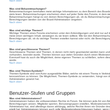
Nach oben
Was sind Bekanntmachungen?
Bekanntmachungen beinhalten meist wichtige Informationen zu dem Bereich des Boards, i
stets lesen. Bekanntmachungen erscheinen oben auf jeder Seite des Forums, in dem sie 
Bekanntmachungen hängt es von deinen Berechtigungen ab, ob du Bekanntmachungen er
Berechtigungen werden von der Board-Administration vergeben.
Nach oben
Was sind wichtige Themen?
Wichtige Themen eines Forums erscheinen unter den Ankündigungen und sind nur auf d
meist einen wichtigen Inhalt, weswegen du sie lesen solltest. Wie bei den Bekanntmac
Berechtigungen ab, ob du wichtige Themen erstellen kannst oder nicht; die Berechtigunge
Nach oben
Was sind geschlossene Themen?
Geschlossene Themen sind Themen, in denen nicht mehr geantwortet werden kann und b
vorhanden, beendet wurde. Themen können aus vielen Gründen durch einen Moderator o
Eventuell hast du auch die Möglichkeit, deine eigenen Themen zu schließen, sofern dies
wurde.
Nach oben
Was sind Themen-Symbole?
Themen-Symbole sind vom Autor ausgewählte Bilder, welche mit einem Thema in Verbin
kennzeichnen zu können. Die Möglichkeit, Themen-Symbole zu verwenden, hängt von de
Administration gesetzt hat.
Nach oben
Benutzer-Stufen und Gruppen
Was sind Administratoren?
Administratoren haben die umfassendsten Rechte im Forum. Sie können jede Art von Akt
Berechtigungen setzen, Mitglieder sperren, Benutzergruppen erstellen, Moderationsrech
Administrator hat, sind allerdings davon abhängig, welche Rechte ihnen ein Gründer des
erteilt hat. Administratoren können auch volle Moderationsberechtigungen haben, wenn 