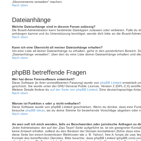
„Abonnements verwalten“ machen.
Nach oben
Dateianhänge
Welche Dateianhänge sind in diesem Forum zulässig?
Die Board-Administration kann bestimmte Dateitypen zulassen oder verbieten. Falls du dir
anhängen kannst und du Unterstützung benötigst, wende dich bitte an die Board-Adminis
Nach oben
Kann ich eine Übersicht all meiner Dateianhänge erhalten?
Um eine Liste all deiner Dateianhänge zu erhalten, gehe in den persönlichen Bereich. Dor
„Dateianhänge verwalten“, über den du eine Liste deiner Dateianhänge erhalten und die
Nach oben
phpBB betreffende Fragen
Wer hat diese Forensoftware entwickelt?
Diese Software (in ihrer unmodifizierten Fassung) wurde von
phpBB Limited
entwickelt und
geschützt. Sie wurde unter der GNU General Public License, Version 2 (GPL-2.0) veröffen
Weitere Details findest du
auf der Seite von phpBB Limited
. Eine deutschsprachige Anlauf
Nach oben
Warum ist Funktion x oder y nicht enthalten?
Diese Software wurde von phpBB Limited geschrieben. Wenn du denkst, dass eine Funkt
besuche
phpBB Ideas
, wo du deine Stimme für bestehende Vorschläge abgeben oder n
Nach oben
An wen soll ich mich wenden, falls es Beschwerden oder juristische Anfragen zu d
Jeder Administrator, der auf der „Das Team“-Seite aufgeführt ist, ist ein geeigneter Kon
keine Antwort erhältst, solltest du den Besitzer der Domain kontaktieren (führe dazu ein
diese Seite bei einem kostenlosen Webhoster wie z. B. Yahoo!, free.fr, funpic.de usw. l
Kontakt des betreffenden Dienstes. Bitte beachte, dass phpBB Limited (phpBB.com) u