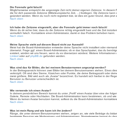
Die Forenuhr geht falsch!
Möglicherweise entspricht die angezeigte Zeit nicht deiner eigenen Zeitzone. In diesem Fa
die für dich passende Zeitzone (Mitteleuropäische Zeit, ...) festlegen. Die Zeitzone kann
geändert werden. Wenn du noch nicht registriert bist, ist dies ein guter Grund, dies jetzt 
Nach oben
Ich habe die Zeitzone eingestellt, aber die Forenuhr geht immer noch falsch!
Wenn du dir sicher bist, dass du die Zeitzone richtig eingestellt hast und die Zeit trotzde
vermutlich falsch. Kontaktiere einen Administrator, damit er das Problem beheben kann.
Nach oben
Meine Sprache steht auf diesem Board nicht zur Auswahl!
Meist hat die Board-Administration entweder deine Sprache nicht installiert oder nieman
übersetzt. Frage ggf. einen Board-Administrator, ob er das Sprachpaket, das du benötigst,
existiert, würden wir uns freuen, wenn du es übersetzen würdest. Weitere Informatione
Limited
oder auf
phpBB.de
gefunden werden.
Nach oben
Was sind das für Bilder, die bei meinem Benutzernamen angezeigt werden?
In der Beitragsansicht können zwei Bilder bei deinem Benutzernamen stehen. Eines diese
verknüpft: Oft sind dies Sterne, Kästchen oder Punkte, die deine Beitragszahl oder de
meist größere, Bild wird auch als „Avatar“ bezeichnet. Es handelt sich hierbei in der Reg
Benutzer zu Benutzer unterschiedlich ist.
Nach oben
Wie verwende ich einen Avatar?
In deinem persönlichen Bereich kannst du unter „Profil“ einen Avatar über eine der folg
Galerie, Remote oder Hochladen. Die Board-Administration kann bestimmen, ob und wie
Wenn du keinen Avatar benutzen kannst, solltest du die Board-Administration kontaktier
Nach oben
Was ist mein Rang und wie kann ich ihn ändern?
Ränge, die unter deinem Benutzernamen stehen, zeigen an, wie viele Beiträge du bislang e
bestimmte Benutzer wie Moderatoren und Administratoren. Normalerweise kannst du den 