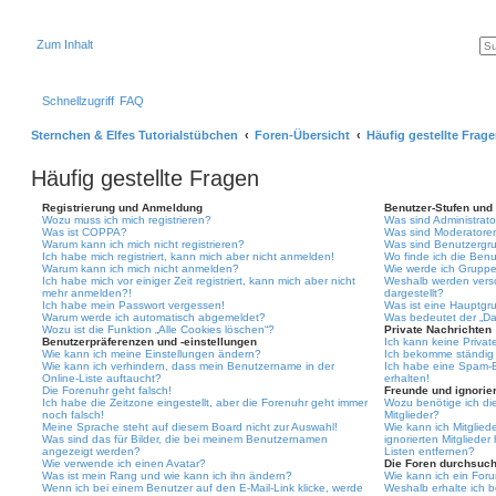
Zum Inhalt
Schnellzugriff
FAQ
Sternchen & Elfes Tutorialstübchen
Foren-Übersicht
Häufig gestellte Frag
Häufig gestellte Fragen
Registrierung und Anmeldung
Benutzer-Stufen und
Wozu muss ich mich registrieren?
Was sind Administrat
Was ist COPPA?
Was sind Moderatore
Warum kann ich mich nicht registrieren?
Was sind Benutzergr
Ich habe mich registriert, kann mich aber nicht anmelden!
Wo finde ich die Benu
Warum kann ich mich nicht anmelden?
Wie werde ich Gruppe
Ich habe mich vor einiger Zeit registriert, kann mich aber nicht
Weshalb werden vers
mehr anmelden?!
dargestellt?
Ich habe mein Passwort vergessen!
Was ist eine Hauptgr
Warum werde ich automatisch abgemeldet?
Was bedeutet der „Das
Wozu ist die Funktion „Alle Cookies löschen“?
Private Nachrichten
Benutzerpräferenzen und -einstellungen
Ich kann keine Privat
Wie kann ich meine Einstellungen ändern?
Ich bekomme ständig 
Wie kann ich verhindern, dass mein Benutzername in der
Ich habe eine Spam-E
Online-Liste auftaucht?
erhalten!
Die Forenuhr geht falsch!
Freunde und ignorier
Ich habe die Zeitzone eingestellt, aber die Forenuhr geht immer
Wozu benötige ich die
noch falsch!
Mitglieder?
Meine Sprache steht auf diesem Board nicht zur Auswahl!
Wie kann ich Mitgliede
Was sind das für Bilder, die bei meinem Benutzernamen
ignorierten Mitgliede
angezeigt werden?
Listen entfernen?
Wie verwende ich einen Avatar?
Die Foren durchsuc
Was ist mein Rang und wie kann ich ihn ändern?
Wie kann ich ein For
Wenn ich bei einem Benutzer auf den E-Mail-Link klicke, werde
Weshalb erhalte ich 