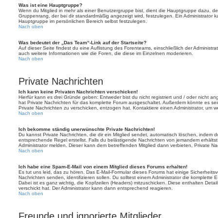
Was ist eine Hauptgruppe?
Wenn du Mitglied in mehr als einer Benutzergruppe bist, dient die Hauptgruppe dazu, 
Gruppenrang, der bei dir standardmäßig angezeigt wird, festzulegen. Ein Administrator 
Hauptgruppe im persönlichen Bereich selbst festzulegen.
Nach oben
Was bedeutet der „Das Team“-Link auf der Startseite?
Auf dieser Seite findest du eine Auflistung des Forenteams, einschließlich der Administra
auch weitere Informationen wie die Foren, die diese im Einzelnen moderieren.
Nach oben
Private Nachrichten
Ich kann keine Privaten Nachrichten verschicken!
Hierfür kann es drei Gründe geben: Entweder bist du nicht registriert und / oder nicht a
hat Private Nachrichten für das komplette Forum ausgeschaltet. Außerdem könnte es sein
Private Nachrichten zu verschicken, entzogen hat. Kontaktiere einen Administrator, um we
Nach oben
Ich bekomme ständig unerwünschte Private Nachrichten!
Du kannst Private Nachrichten, die dir ein Mitglied sendet, automatisch löschen, indem 
entsprechende Regel erstellst. Falls du belästigende Nachrichten von jemandem erhälts
Administrator melden. Dieser kann dem betreffenden Mitglied dann verbieten, Private N
Nach oben
Ich habe eine Spam-E-Mail von einem Mitglied dieses Forums erhalten!
Es tut uns leid, das zu hören. Das E-Mail-Formular dieses Forums hat einige Sicherheits
Nachrichten senden, identifizieren sollen. Du solltest einem Administrator die komplette 
Dabei ist es ganz wichtig, die Kopfzeilen (Headers) mitzuschicken. Diese enthalten Detai
verschickt hat. Der Administrator kann dann entsprechend reagieren.
Nach oben
Freunde und ignorierte Mitglieder