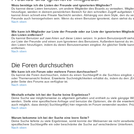
Wozu benötige ich die Listen der Freunde und ignorierten Mitglieder?
Du kannst diese Listen benutzen, um andere Mitglieder des Boards zu verwalten. Mitglied
hinzufügst, werden in deinem persönlichen Bereich für den schnellen Zugriff aufgelistet.
kannst ihnen schnell eine Private Nachricht senden. Abhängig von dem Style, den du v
Freunde auch hervorgehoben sein. Wenn du einen Benutzer ignorierst, dann siehst du s
Nach oben
Wie kann ich Mitglieder zur Liste der Freunde oder zur Liste der ignorierten Mitglie
den Listen entfernen?
Du kannst Benutzer auf zwei Arten auf diese Listen setzen: In jedem Benutzerprofil sieh
zur Liste der Freunde und einen zum Ignorieren des Benutzers. Außerdem kannst du im p
den Listen hinzufügen, indem du deren Benutzernamen eingibst. An gleicher Stelle kann
entfernen.
Nach oben
Die Foren durchsuchen
Wie kann ich ein Forum oder mehrere Foren durchsuchen?
Du kannst die Foren durchsuchen, indem du einen Suchbegriff in die Suchbox eingibst, d
oder Themenansicht findest. Erweiterte Suchmöglichkeiten erhältst du, indem du den „Erw
jeder Seite des Forums aus verfügbar ist.
Nach oben
Weshalb erhalte ich bei der Suche keine Ergebnisse?
Deine Suche war möglicherweise zu allgemein gehalten und enthielt zu viele gängige Wör
werden. Stelle eine spezifischere Anfrage und benutze die Optionen, die dir die erweiter
auch möglich, dass dein(e) Suchbegriff(e) hier nirgends im Forum verwendet wurden. Prüf
Nach oben
Warum bekomme ich bei der Suche eine leere Seite?
Deine Suche lieferte zu viele Ergebnisse, somit konnte der Webserver sie nicht verarbei
spezifischere Suchbegriffe ein oder beschränke die Suche auf verschiedene Unterforen.
Nach oben