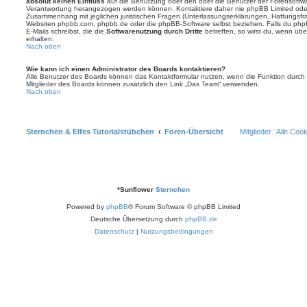
absolut keinen Einfluss
auf die Benutzung oder den oder die Benutzer der Forensoftwa
Verantwortung herangezogen werden können. Kontaktiere daher nie phpBB Limited oder
Zusammenhang mit jeglichen juristischen Fragen (Unterlassungserklärungen, Haftungsfr
Websiten phpbb.com, phpbb.de oder die phpBB-Software selbst beziehen. Falls du php
E-Mails schreibst, die die
Softwarenutzung durch Dritte
betreffen, so wirst du, wenn üb
erhalten.
Nach oben
Wie kann ich einen Administrator des Boards kontaktieren?
Alle Benutzer des Boards können das Kontaktformular nutzen, wenn die Funktion durch di
Mitglieder des Boards können zusätzlich den Link „Das Team“ verwenden.
Nach oben
Sternchen & Elfes Tutorialstübchen
Foren-Übersicht
Mitglieder
Alle Coo
*
Sunflower
Sternchen
Powered by
phpBB
® Forum Software © phpBB Limited
Deutsche Übersetzung durch
phpBB.de
Datenschutz
|
Nutzungsbedingungen