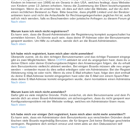
Kindern im Internet von 1998) ist ein Gesetz in den USA, welches festlegt, dass Website
von Kindern unter 13 Jahren erheben, hierzu die Zustimmung der Eltern beziehungswei
benötigen. Wenn du dir unsicher bist, ob dies auf dich oder die Website, auf der du dich zu
einen rechtlichen Beistand zu Rate. Bitte beachte, dass phpBB Limited und der Besitze
anbieten kann und nicht die Anlaufstelle für Rechtsangelegenheiten jeglicher Art ist; au
soll ich mich wenden, falls es Beschwerden oder juristische Anfragen zu diesem Forum g
Nach oben
Warum kann ich mich nicht registrieren?
Es kann sein, dass die Board-Administration die Registrierung komplett ausgeschaltet h
anmelden können. Es könnte auch sein, dass deine IP-Adresse oder der Benutzername, m
gesperrt wurden. Um Hilfe zu erhalten, wende dich an die Board-Administration.
Nach oben
Ich habe mich registriert, kann mich aber nicht anmelden!
Überprüfe zuerst, ob du den richtigen Benutzernamen und das richtige Passwort einge
gibt es zwei Möglichkeiten. Wenn
COPPA
aktiviert ist und du angegeben hast, dass du un
deiner Eltern oder deiner Erziehungsberechtigten den Anweisungen folgen, die du erhalte
dein Benutzerkonto vielleicht aktiviert werden. Bei einigen Boards müssen alle neu angem
werden – entweder musst du dies selbst erledigen oder ein Administrator. Bei der Registri
Aktivierung nötig ist oder nicht. Wenn du eine E-Mail erhalten hast, folge den dort ent
du deine E-Mail-Adresse korrekt eingegeben hast oder die E-Mail von einem Spam-Filter b
dass deine E-Mail-Adresse korrekt eingegeben wurde, dann kontaktiere einen Administrat
Nach oben
Warum kann ich mich nicht anmelden?
Dafür gibt es viele mögliche Gründe. Prüfe zunächst, ob dein Benutzername und dein Pass
wende dich an einen Board-Administrator, um sicherzugehen, dass du nicht gesperrt wurde
Konfigurationsproblem mit der Website vorliegt, welches ein Administrator lösen muss.
Nach oben
Ich habe mich vor einiger Zeit registriert, kann mich aber nicht mehr anmelden?!
Es kann sein, dass ein Administrator dein Benutzerkonto aus verschieden Gründen deakt
löschen viele Boards regelmäßig Benutzer, die für längere Zeit keine Beiträge geschri
verringern. Registriere dich einfach erneut und nimm aktiv an den Diskussionen teil!
Nach oben