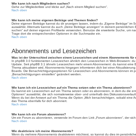
Wie kann ich nach Mitgliedern suchen?
Gehe zur Mitgliederliste und klicke auf „Nach einem Mitglied suchen“.
Nach oben
Wie kann ich meine eigenen Beiträge und Themen finden?
Deine eigenen Beiträge kannst du dir anzeigen lassen, indem du „Eigene Beiträge“ im Sc
auswählst. Alternativ kannst du auch „Deine Beiträge anzeigen“ in deinem persönlichen 
suchen“ auf deiner eigenen Profilseite verwenden. Benutze die erweiterte Suche, um na
Trage dort die entsprechenden Optionen in die Suchmaske ein.
Nach oben
Abonnements und Lesezeichen
Was ist der Unterschied zwischen einem Lesezeichen und einem Abonnements für
In phpBB 3.0 funktionierten Lesezeichen ähnlich den Lesezeichen in Web-Browsern: du
Update. Seit phpBB 3.1 ähneln Lesezeichen mehr einem Abonnement: du kannst eine Be
Thema aktualisiert wird. Abonnements hingegen informieren dich bei einer Aktualisieru
Boards. Die Benachrichtigungsoptionen für Lesezeichen und Abonnements können im pe
„Benachrichtigungen einstellen“ geändert werden.
Nach oben
Wie kann ich ein Lesezeichen auf ein Thema setzen oder ein Thema abonnieren?
Du kannst ein Lesezeichen auf ein Thema setzen oder es abonnieren, in dem du die e
Optionen“ auswählst, die sich normalerweise ober- und unterhalb des Diskussionsverlau
Wenn du bei der Antwort auf ein Thema die Option „Mich benachrichtigen, sobald eine Ant
das Thema ebenfalls für dich abonniert.
Nach oben
Wie kann ich ein Forum abonnieren?
Um ein Forum zu abonnieren, verwende im Forum den Link „Forum abonnieren“, der sich 
Nach oben
Wie deaktiviere ich meine Abonnements?
Wenn du mehrere Abonnements deaktivieren möchtest, so kannst du dies im persönlichen