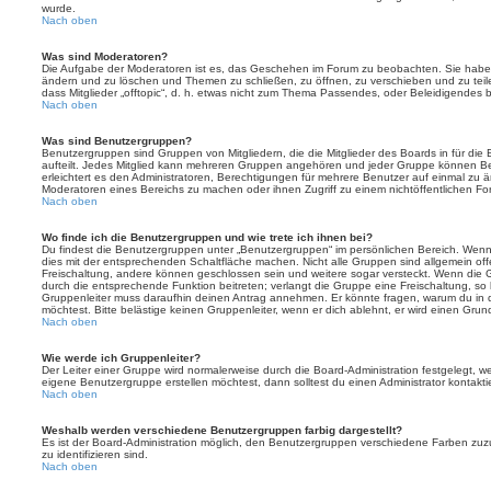
wurde.
Nach oben
Was sind Moderatoren?
Die Aufgabe der Moderatoren ist es, das Geschehen im Forum zu beobachten. Sie haben
ändern und zu löschen und Themen zu schließen, zu öffnen, zu verschieben und zu teil
dass Mitglieder „offtopic“, d. h. etwas nicht zum Thema Passendes, oder Beleidigendes 
Nach oben
Was sind Benutzergruppen?
Benutzergruppen sind Gruppen von Mitgliedern, die die Mitglieder des Boards in für die 
aufteilt. Jedes Mitglied kann mehreren Gruppen angehören und jeder Gruppe können Be
erleichtert es den Administratoren, Berechtigungen für mehrere Benutzer auf einmal zu 
Moderatoren eines Bereichs zu machen oder ihnen Zugriff zu einem nichtöffentlichen F
Nach oben
Wo finde ich die Benutzergruppen und wie trete ich ihnen bei?
Du findest die Benutzergruppen unter „Benutzergruppen“ im persönlichen Bereich. Wenn 
dies mit der entsprechenden Schaltfläche machen. Nicht alle Gruppen sind allgemein offe
Freischaltung, andere können geschlossen sein und weitere sogar versteckt. Wenn die Gr
durch die entsprechende Funktion beitreten; verlangt die Gruppe eine Freischaltung, so 
Gruppenleiter muss daraufhin deinen Antrag annehmen. Er könnte fragen, warum du i
möchtest. Bitte belästige keinen Gruppenleiter, wenn er dich ablehnt, er wird einen Gru
Nach oben
Wie werde ich Gruppenleiter?
Der Leiter einer Gruppe wird normalerweise durch die Board-Administration festgelegt, w
eigene Benutzergruppe erstellen möchtest, dann solltest du einen Administrator kontakti
Nach oben
Weshalb werden verschiedene Benutzergruppen farbig dargestellt?
Es ist der Board-Administration möglich, den Benutzergruppen verschiedene Farben zuzut
zu identifizieren sind.
Nach oben