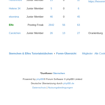
Hexenmoni
Junior Member
13
0
11
https://hexenm
Helene 34
Junior Member
5
0
6
elsenima
Junior Member
46
0
45
Elfe
Posting Freak
2642
56
63
Carolchen
Junior Member
26
13
27
Oranienburg
Sternchen & Elfes Tutorialstübchen
Foren-Übersicht
Mitglieder
Alle Coo
*
Sunflower
Sternchen
Powered by
phpBB
® Forum Software © phpBB Limited
Deutsche Übersetzung durch
phpBB.de
Datenschutz
|
Nutzungsbedingungen