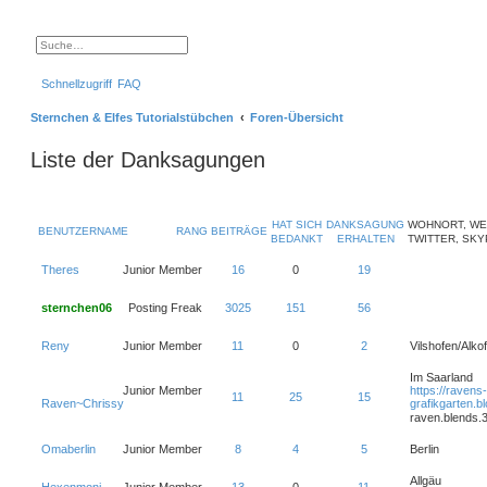
S
E
u
r
c
w
Schnellzugriff
FAQ
h
e
e
i
t
Sternchen & Elfes Tutorialstübchen
Foren-Übersicht
e
r
t
Liste der Danksagungen
e
S
u
c
h
e
HAT SICH
DANKSAGUNG
WOHNORT, WE
BENUTZERNAME
RANG
BEITRÄGE
BEDANKT
ERHALTEN
TWITTER, SK
Theres
Junior Member
16
0
19
sternchen06
Posting Freak
3025
151
56
Reny
Junior Member
11
0
2
Vilshofen/Alko
Im Saarland
Junior Member
https://ravens-
11
25
15
Raven~Chrissy
grafikgarten.b
raven.blends.
Omaberlin
Junior Member
8
4
5
Berlin
Allgäu