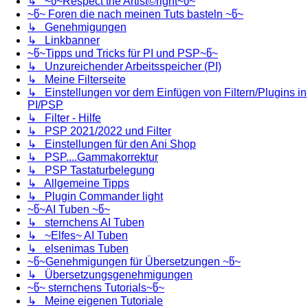
↳ ~წ~Respect the Artist©right~წ~
~წ~ Foren die nach meinen Tuts basteln ~წ~
↳ Genehmigungen
↳ Linkbanner
~წ~Tipps und Tricks für PI und PSP~წ~
↳ Unzureichender Arbeitsspeicher (PI)
↳ Meine Filterseite
↳ Einstellungen vor dem Einfügen von Filtern/Plugins in
PI/PSP
↳ Filter - Hilfe
↳ PSP 2021/2022 und Filter
↳ Einstellungen für den Ani Shop
↳ PSP....Gammakorrektur
↳ PSP Tastaturbelegung
↳ Allgemeine Tipps
↳ Plugin Commander light
~წ~AI Tuben ~წ~
↳ sternchens AI Tuben
↳ ~Elfes~ AI Tuben
↳ elsenimas Tuben
~წ~Genehmigungen für Übersetzungen ~წ~
↳ Übersetzungsgenehmigungen
~წ~ sternchens Tutorials~წ~
↳ Meine eigenen Tutoriale