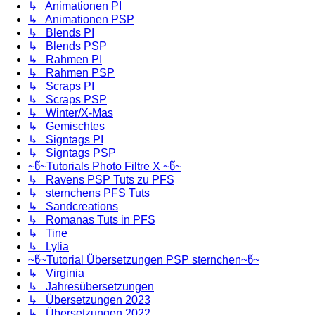
↳ Animationen PI
↳ Animationen PSP
↳ Blends PI
↳ Blends PSP
↳ Rahmen PI
↳ Rahmen PSP
↳ Scraps PI
↳ Scraps PSP
↳ Winter/X-Mas
↳ Gemischtes
↳ Signtags PI
↳ Signtags PSP
~წ~Tutorials Photo Filtre X ~წ~
↳ Ravens PSP Tuts zu PFS
↳ sternchens PFS Tuts
↳ Sandcreations
↳ Romanas Tuts in PFS
↳ Tine
↳ Lylia
~წ~Tutorial Übersetzungen PSP sternchen~წ~
↳ Virginia
↳ Jahresübersetzungen
↳ Übersetzungen 2023
↳ Übersetzungen 2022