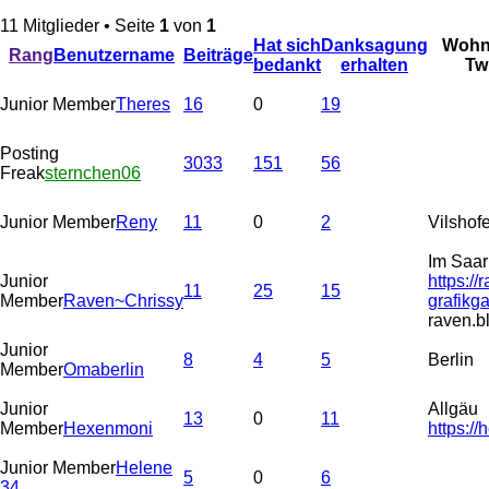
11 Mitglieder • Seite
1
von
1
Hat sich
Danksagung
Wohno
Rang
Benutzername
Beiträge
bedankt
erhalten
Tw
Junior Member
Theres
16
0
19
Posting
3033
151
56
Freak
sternchen06
Junior Member
Reny
11
0
2
Vilshof
Im Saar
Junior
https://
11
25
15
Member
Raven~Chrissy
grafikg
raven.b
Junior
8
4
5
Berlin
Member
Omaberlin
Junior
Allgäu
13
0
11
Member
Hexenmoni
https:/
Junior Member
Helene
5
0
6
34