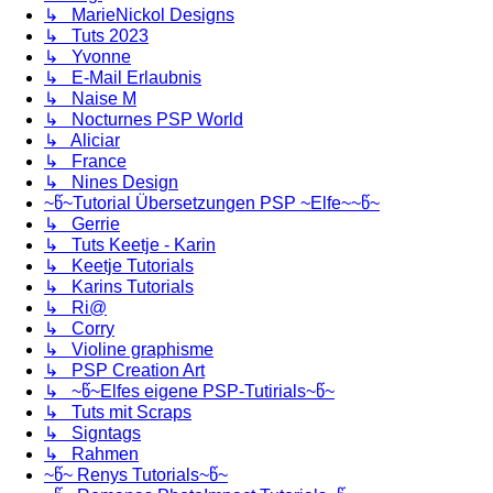
↳ MarieNickol Designs
↳ Tuts 2023
↳ Yvonne
↳ E-Mail Erlaubnis
↳ Naise M
↳ Nocturnes PSP World
↳ Aliciar
↳ France
↳ Nines Design
~წ~Tutorial Übersetzungen PSP ~Elfe~~წ~
↳ Gerrie
↳ Tuts Keetje - Karin
↳ Keetje Tutorials
↳ Karins Tutorials
↳ Ri@
↳ Corry
↳ Violine graphisme
↳ PSP Creation Art
↳ ~წ~Elfes eigene PSP-Tutirials~წ~
↳ Tuts mit Scraps
↳ Signtags
↳ Rahmen
~წ~ Renys Tutorials~წ~