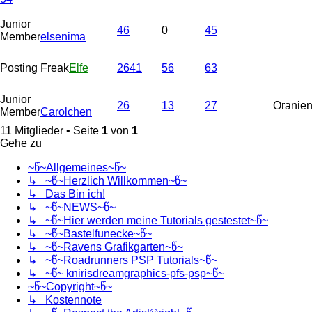
Junior
46
0
45
Member
elsenima
Posting Freak
Elfe
2641
56
63
Junior
26
13
27
Oranie
Member
Carolchen
11 Mitglieder • Seite
1
von
1
Gehe zu
~წ~Allgemeines~წ~
↳ ~წ~Herzlich Willkommen~წ~
↳ Das Bin ich!
↳ ~წ~NEWS~წ~
↳ ~წ~Hier werden meine Tutorials gestestet~წ~
↳ ~წ~Bastelfunecke~წ~
↳ ~წ~Ravens Grafikgarten~წ~
↳ ~წ~Roadrunners PSP Tutorials~წ~
↳ ~წ~ knirisdreamgraphics-pfs-psp~წ~
~წ~Copyright~წ~
↳ Kostennote