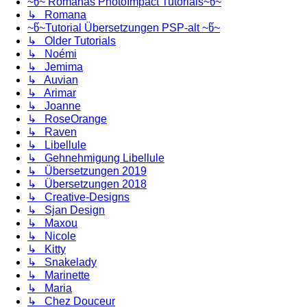
~წ~ Romanas PhotoImpact Tutorials~წ~
↳ Romana
~წ~Tutorial Übersetzungen PSP-alt ~წ~
↳ Older Tutorials
↳ Noémi
↳ Jemima
↳ Auvian
↳ Arimar
↳ Joanne
↳ RoseOrange
↳ Raven
↳ Libellule
↳ Gehnehmigung Libellule
↳ Übersetzungen 2019
↳ Übersetzungen 2018
↳ Creative-Designs
↳ Sjan Design
↳ Maxou
↳ Nicole
↳ Kitty
↳ Snakelady
↳ Marinette
↳ Maria
↳ Chez Douceur