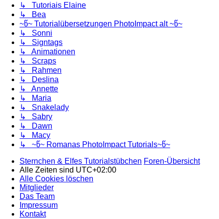
↳ Tutoriais Elaine
↳ Bea
~წ~ Tutorialübersetzungen PhotoImpact alt ~წ~
↳ Sonni
↳ Signtags
↳ Animationen
↳ Scraps
↳ Rahmen
↳ Deslina
↳ Annette
↳ Maria
↳ Snakelady
↳ Sabry
↳ Dawn
↳ Macy
↳ ~წ~ Romanas PhotoImpact Tutorials~წ~
Sternchen & Elfes Tutorialstübchen
Foren-Übersicht
Alle Zeiten sind
UTC+02:00
Alle Cookies löschen
Mitglieder
Das Team
Impressum
Kontakt