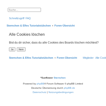
S
E
u
r
c
w
Schnellzugriff
FAQ
h
e
e
i
t
Sternchen & Elfes Tutorialstübchen
Foren-Übersicht
e
r
t
Alle Cookies löschen
e
S
u
Bist du dir sicher, dass du alle Cookies des Boards löschen möchtest?
c
h
e
Sternchen & Elfes Tutorialstübchen
Foren-Übersicht
Mitglieder
Alle Coo
*
Sunflower
Sternchen
Powered by
phpBB
® Forum Software © phpBB Limited
Deutsche Übersetzung durch
phpBB.de
Datenschutz
|
Nutzungsbedingungen