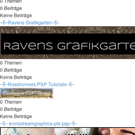
0
Themen
0
Beiträge
Keine Beiträge
~წ~Ravens Grafikgarten~წ~
0
Themen
0
Beiträge
Keine Beiträge
~წ~Roadrunners PSP Tutorials~წ~
0
Themen
0
Beiträge
Keine Beiträge
~წ~ knirisdreamgraphics-pfs-psp~წ~