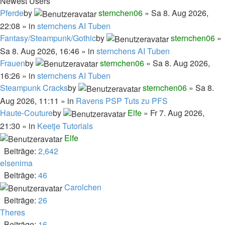
Newest Users
Pferde
by
sternchen06
» Sa 8. Aug 2026,
22:08 » in
sternchens AI Tuben
Fantasy/Steampunk/Gothic
by
sternchen06
»
Sa 8. Aug 2026, 16:46 » in
sternchens AI Tuben
Frauen
by
sternchen06
» Sa 8. Aug 2026,
16:26 » in
sternchens AI Tuben
Steampunk Cracks
by
sternchen06
» Sa 8.
Aug 2026, 11:11 » in
Ravens PSP Tuts zu PFS
Haute-Couture
by
Elfe
» Fr 7. Aug 2026,
21:30 » in
Keetje Tutorials
Elfe
Beiträge:
2,642
elsenima
Beiträge:
46
Carolchen
Beiträge:
26
Theres
Beiträge:
16