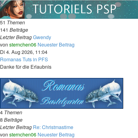
51
Themen
141
Beiträge
Letzter Beitrag
Gwendy
von
sternchen06
Neuester Beitrag
Di 4. Aug 2026, 11:04
Romanas Tuts in PFS
Danke für die Erlaubnis
4
Themen
8
Beiträge
Letzter Beitrag
Re: Christmastime
von
sternchen06
Neuester Beitrag