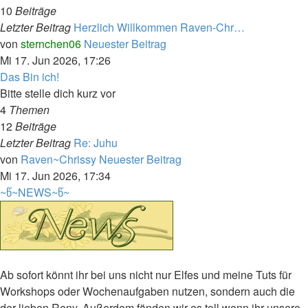
10
Beiträge
Letzter Beitrag
Herzlich Willkommen Raven-Chr…
von
sternchen06
Neuester Beitrag
Mi 17. Jun 2026, 17:26
Das Bin ich!
Bitte stelle dich kurz vor
4
Themen
12
Beiträge
Letzter Beitrag
Re: Juhu
von
Raven~Chrissy
Neuester Beitrag
Mi 17. Jun 2026, 17:34
~წ~NEWS~წ~
Ab sofort könnt ihr bei uns nicht nur Elfes und meine Tuts für
Workshops oder Wochenaufgaben nutzen, sondern auch die
der lieben Reny. Außerdem fänden wir es toll wenn ihr unsere