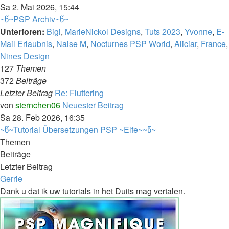
Sa 2. Mai 2026, 15:44
~წ~PSP Archiv~წ~
Unterforen:
Bigi
,
MarieNickol Designs
,
Tuts 2023
,
Yvonne
,
E-
Mail Erlaubnis
,
Naise M
,
Nocturnes PSP World
,
Aliciar
,
France
,
Nines Design
127
Themen
372
Beiträge
Letzter Beitrag
Re: Fluttering
von
sternchen06
Neuester Beitrag
Sa 28. Feb 2026, 16:35
~წ~Tutorial Übersetzungen PSP ~Elfe~~წ~
Themen
Beiträge
Letzter Beitrag
Gerrie
Dank u dat ik uw tutorials in het Duits mag vertalen.