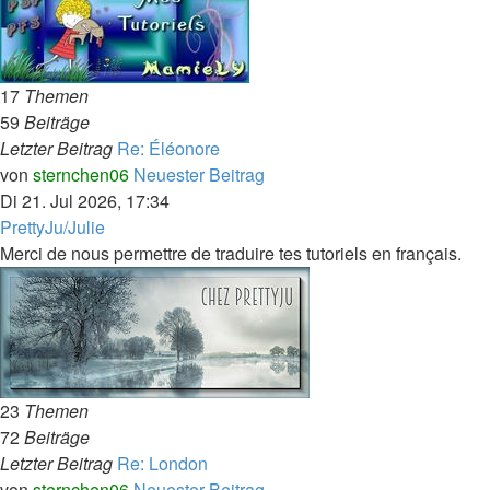
17
Themen
59
Beiträge
Letzter Beitrag
Re: Éléonore
von
sternchen06
Neuester Beitrag
Di 21. Jul 2026, 17:34
PrettyJu/Julie
Merci de nous permettre de traduire tes tutoriels en français.
23
Themen
72
Beiträge
Letzter Beitrag
Re: London
von
sternchen06
Neuester Beitrag