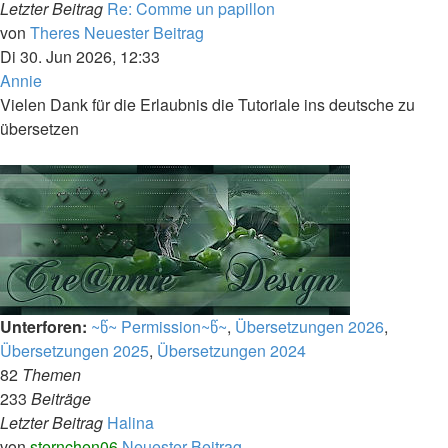
Letzter Beitrag
Re: Comme un papillon
von
Theres
Neuester Beitrag
Di 30. Jun 2026, 12:33
Annie
Vielen Dank für die Erlaubnis die Tutoriale ins deutsche zu
übersetzen
Unterforen:
~წ~ Permission~წ~
,
Übersetzungen 2026
,
Übersetzungen 2025
,
Übersetzungen 2024
82
Themen
233
Beiträge
Letzter Beitrag
Halina
von
sternchen06
Neuester Beitrag