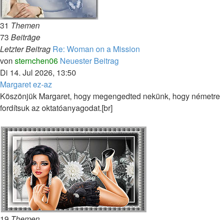
31
Themen
73
Beiträge
Letzter Beitrag
Re: Woman on a Mission
von
sternchen06
Neuester Beitrag
Di 14. Jul 2026, 13:50
Margaret ez-az
Köszönjük Margaret, hogy megengedted nekünk, hogy németre
fordítsuk az oktatóanyagodat.[br]
19
Themen