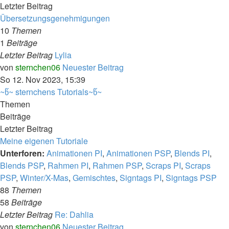
Letzter Beitrag
Übersetzungsgenehmigungen
10
Themen
1
Beiträge
Letzter Beitrag
Lylia
von
sternchen06
Neuester Beitrag
So 12. Nov 2023, 15:39
~წ~ sternchens Tutorials~წ~
Themen
Beiträge
Letzter Beitrag
Meine eigenen Tutoriale
Unterforen:
Animationen PI
,
Animationen PSP
,
Blends PI
,
Blends PSP
,
Rahmen PI
,
Rahmen PSP
,
Scraps PI
,
Scraps
PSP
,
Winter/X-Mas
,
Gemischtes
,
Signtags PI
,
Signtags PSP
88
Themen
58
Beiträge
Letzter Beitrag
Re: Dahlia
von
sternchen06
Neuester Beitrag