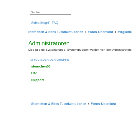
S
E
u
r
c
w
Schnellzugriff
FAQ
h
e
e
i
t
Sternchen & Elfes Tutorialstübchen
Foren-Übersicht
Mitgliede
e
r
t
Administratoren
e
S
Dies ist eine Systemgruppe. Systemgruppen werden von den Administratoren
u
c
h
MITGLIEDER DER GRUPPE
e
sternchen06
Elfe
Support
Sternchen & Elfes Tutorialstübchen
Foren-Übersicht