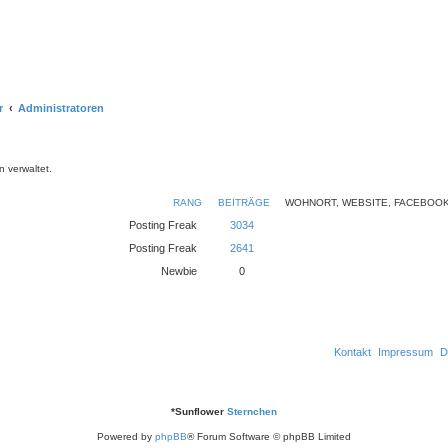
r
Administratoren
 verwaltet.
RANG
BEITRÄGE
WOHNORT, WEBSITE, FACEBOOK
Posting Freak
3034
Posting Freak
2641
Newbie
0
Kontakt
Impressum
D
*
Sunflower
Sternchen
Powered by
phpBB
® Forum Software © phpBB Limited