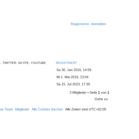
Registrieren
Anmelden
, TWITTER, SKYPE, YOUTUBE
REGISTRIERT
Sa 30. Jan 2016, 14:59
Mi 1. Mai 2019, 13:04
Sa 15. Jul 2023, 17:30
3 Mitglieder • Seite
1
von
1
Gehe zu
as Team
Mitglieder
Alle Cookies löschen
Alle Zeiten sind
UTC+02:00