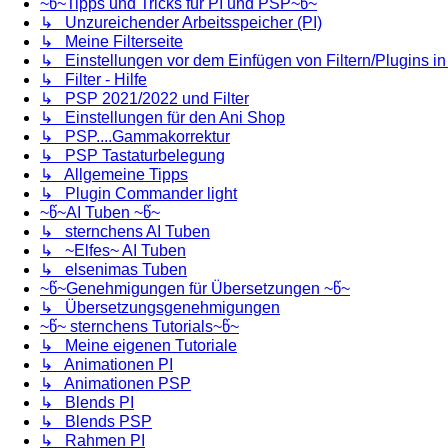
~წ~Tipps und Tricks für PI und PSP~წ~
↳ Unzureichender Arbeitsspeicher (PI)
↳ Meine Filterseite
↳ Einstellungen vor dem Einfügen von Filtern/Plugins i
↳ Filter - Hilfe
↳ PSP 2021/2022 und Filter
↳ Einstellungen für den Ani Shop
↳ PSP....Gammakorrektur
↳ PSP Tastaturbelegung
↳ Allgemeine Tipps
↳ Plugin Commander light
~წ~AI Tuben ~წ~
↳ sternchens AI Tuben
↳ ~Elfes~ AI Tuben
↳ elsenimas Tuben
~წ~Genehmigungen für Übersetzungen ~წ~
↳ Übersetzungsgenehmigungen
~წ~ sternchens Tutorials~წ~
↳ Meine eigenen Tutoriale
↳ Animationen PI
↳ Animationen PSP
↳ Blends PI
↳ Blends PSP
↳ Rahmen PI