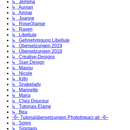
↳ Jemima
↳ Auvian
↳ Arimar
↳ Joanne
↳ RoseOrange
↳ Raven
↳ Libellule
↳ Gehnehmigung Libellule
↳ Übersetzungen 2019
↳ Übersetzungen 2018
↳ Creative-Designs
↳ Sjan Design
↳ Maxou
↳ Nicole
↳ Kitty
↳ Snakelady
↳ Marinette
↳ Maria
↳ Chez Douceur
↳ Tutoriais Elaine
↳ Bea
~წ~ Tutorialübersetzungen PhotoImpact alt ~წ~
↳ Sonni
↳ Signtags