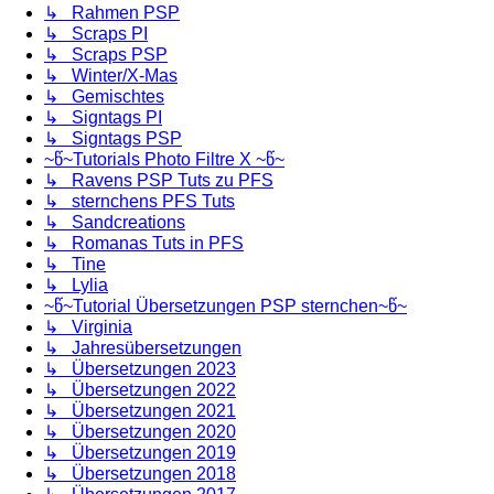
↳ Rahmen PSP
↳ Scraps PI
↳ Scraps PSP
↳ Winter/X-Mas
↳ Gemischtes
↳ Signtags PI
↳ Signtags PSP
~წ~Tutorials Photo Filtre X ~წ~
↳ Ravens PSP Tuts zu PFS
↳ sternchens PFS Tuts
↳ Sandcreations
↳ Romanas Tuts in PFS
↳ Tine
↳ Lylia
~წ~Tutorial Übersetzungen PSP sternchen~წ~
↳ Virginia
↳ Jahresübersetzungen
↳ Übersetzungen 2023
↳ Übersetzungen 2022
↳ Übersetzungen 2021
↳ Übersetzungen 2020
↳ Übersetzungen 2019
↳ Übersetzungen 2018