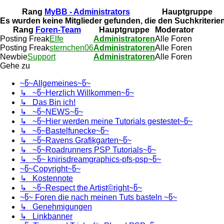
Rang
MyBB - Administrators
Hauptgruppe
Es wurden keine Mitglieder gefunden, die den Suchkriterie
Rang
Foren-Team
Hauptgruppe
Moderator
Posting Freak
Elfe
Administratoren
Alle Foren
Posting Freak
sternchen06
Administratoren
Alle Foren
Newbie
Support
Administratoren
Alle Foren
Gehe zu
~წ~Allgemeines~წ~
↳ ~წ~Herzlich Willkommen~წ~
↳ Das Bin ich!
↳ ~წ~NEWS~წ~
↳ ~წ~Hier werden meine Tutorials gestestet~წ~
↳ ~წ~Bastelfunecke~წ~
↳ ~წ~Ravens Grafikgarten~წ~
↳ ~წ~Roadrunners PSP Tutorials~წ~
↳ ~წ~ knirisdreamgraphics-pfs-psp~წ~
~წ~Copyright~წ~
↳ Kostennote
↳ ~წ~Respect the Artist©right~წ~
~წ~ Foren die nach meinen Tuts basteln ~წ~
↳ Genehmigungen
↳ Linkbanner