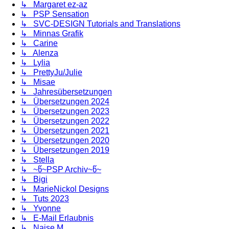
↳ Margaret ez-az
↳ PSP Sensation
↳ SVC-DESIGN Tutorials and Translations
↳ Minnas Grafik
↳ Carine
↳ Alenza
↳ Lylia
↳ PrettyJu/Julie
↳ Misae
↳ Jahresübersetzungen
↳ Übersetzungen 2024
↳ Übersetzungen 2023
↳ Übersetzungen 2022
↳ Übersetzungen 2021
↳ Übersetzungen 2020
↳ Übersetzungen 2019
↳ Stella
↳ ~წ~PSP Archiv~წ~
↳ Bigi
↳ MarieNickol Designs
↳ Tuts 2023
↳ Yvonne
↳ E-Mail Erlaubnis
↳ Naise M