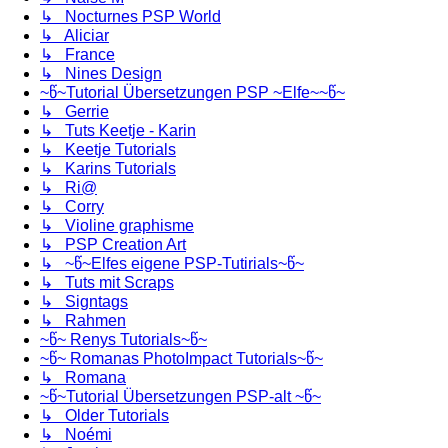
↳ Nocturnes PSP World
↳ Aliciar
↳ France
↳ Nines Design
~წ~Tutorial Übersetzungen PSP ~Elfe~~წ~
↳ Gerrie
↳ Tuts Keetje - Karin
↳ Keetje Tutorials
↳ Karins Tutorials
↳ Ri@
↳ Corry
↳ Violine graphisme
↳ PSP Creation Art
↳ ~წ~Elfes eigene PSP-Tutirials~წ~
↳ Tuts mit Scraps
↳ Signtags
↳ Rahmen
~წ~ Renys Tutorials~წ~
~წ~ Romanas PhotoImpact Tutorials~წ~
↳ Romana
~წ~Tutorial Übersetzungen PSP-alt ~წ~
↳ Older Tutorials
↳ Noémi