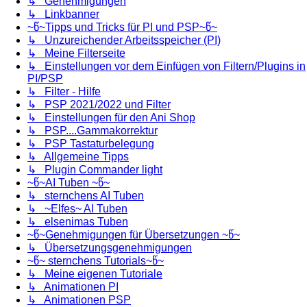
↳ Genehmigungen
↳ Linkbanner
~წ~Tipps und Tricks für PI und PSP~წ~
↳ Unzureichender Arbeitsspeicher (PI)
↳ Meine Filterseite
↳ Einstellungen vor dem Einfügen von Filtern/Plugins in
PI/PSP
↳ Filter - Hilfe
↳ PSP 2021/2022 und Filter
↳ Einstellungen für den Ani Shop
↳ PSP....Gammakorrektur
↳ PSP Tastaturbelegung
↳ Allgemeine Tipps
↳ Plugin Commander light
~წ~AI Tuben ~წ~
↳ sternchens AI Tuben
↳ ~Elfes~ AI Tuben
↳ elsenimas Tuben
~წ~Genehmigungen für Übersetzungen ~წ~
↳ Übersetzungsgenehmigungen
~წ~ sternchens Tutorials~წ~
↳ Meine eigenen Tutoriale
↳ Animationen PI
↳ Animationen PSP