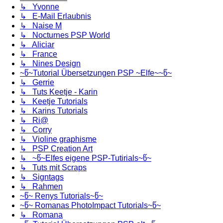
↳ Yvonne
↳ E-Mail Erlaubnis
↳ Naise M
↳ Nocturnes PSP World
↳ Aliciar
↳ France
↳ Nines Design
~წ~Tutorial Übersetzungen PSP ~Elfe~~წ~
↳ Gerrie
↳ Tuts Keetje - Karin
↳ Keetje Tutorials
↳ Karins Tutorials
↳ Ri@
↳ Corry
↳ Violine graphisme
↳ PSP Creation Art
↳ ~წ~Elfes eigene PSP-Tutirials~წ~
↳ Tuts mit Scraps
↳ Signtags
↳ Rahmen
~წ~ Renys Tutorials~წ~
~წ~ Romanas PhotoImpact Tutorials~წ~
↳ Romana