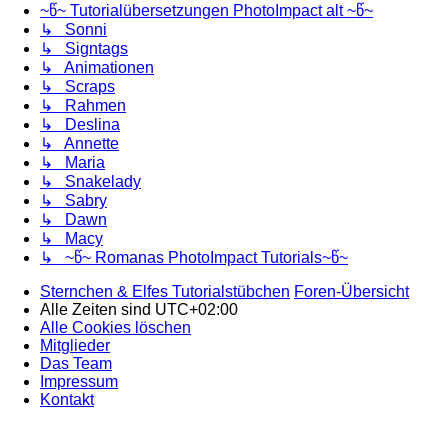
~წ~ Tutorialübersetzungen PhotoImpact alt ~წ~
↳ Sonni
↳ Signtags
↳ Animationen
↳ Scraps
↳ Rahmen
↳ Deslina
↳ Annette
↳ Maria
↳ Snakelady
↳ Sabry
↳ Dawn
↳ Macy
↳ ~წ~ Romanas PhotoImpact Tutorials~წ~
Sternchen & Elfes Tutorialstübchen
Foren-Übersicht
Alle Zeiten sind
UTC+02:00
Alle Cookies löschen
Mitglieder
Das Team
Impressum
Kontakt