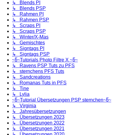
↳ Blends PI
↳ Blends PSP
↳ Rahmen PI
↳ Rahmen PSP
↳ Scraps PI
↳ Scraps PSP
↳ Winter/X-Mas
↳ Gemischtes
↳ Signtags PI
↳ Signtags PSP
~წ~Tutorials Photo Filtre X ~წ~
↳ Ravens PSP Tuts zu PFS
↳ sternchens PFS Tuts
↳ Sandcreations
↳ Romanas Tuts in PFS
↳ Tine
↳ Lylia
~წ~Tutorial Übersetzungen PSP sternchen~წ~
↳ Virginia
↳ Jahresübersetzungen
↳ Übersetzungen 2023
↳ Übersetzungen 2022
↳ Übersetzungen 2021
↳ Übersetzungen 2020