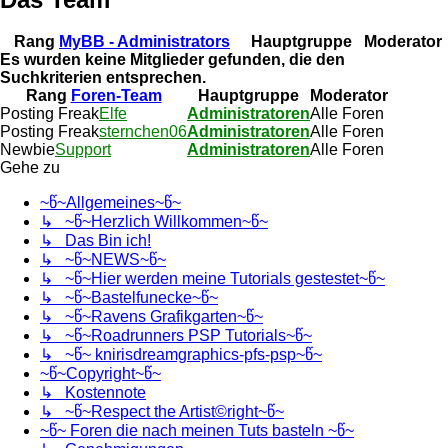
Rang
MyBB - Administrators
Hauptgruppe
Moderator
Es wurden keine Mitglieder gefunden, die den
Suchkriterien entsprechen.
Rang
Foren-Team
Hauptgruppe
Moderator
Posting Freak
Elfe
Administratoren
Alle Foren
Posting Freak
sternchen06
Administratoren
Alle Foren
Newbie
Support
Administratoren
Alle Foren
Gehe zu
~წ~Allgemeines~წ~
↳ ~წ~Herzlich Willkommen~წ~
↳ Das Bin ich!
↳ ~წ~NEWS~წ~
↳ ~წ~Hier werden meine Tutorials gestestet~წ~
↳ ~წ~Bastelfunecke~წ~
↳ ~წ~Ravens Grafikgarten~წ~
↳ ~წ~Roadrunners PSP Tutorials~წ~
↳ ~წ~ knirisdreamgraphics-pfs-psp~წ~
~წ~Copyright~წ~
↳ Kostennote
↳ ~წ~Respect the Artist©right~წ~
~წ~ Foren die nach meinen Tuts basteln ~წ~