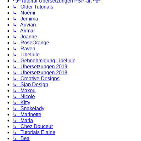
~წ~Tutorial Übersetzungen PSP-alt ~წ~
↳ Older Tutorials
↳ Noémi
↳ Jemima
↳ Auvian
↳ Arimar
↳ Joanne
↳ RoseOrange
↳ Raven
↳ Libellule
↳ Gehnehmigung Libellule
↳ Übersetzungen 2019
↳ Übersetzungen 2018
↳ Creative-Designs
↳ Sjan Design
↳ Maxou
↳ Nicole
↳ Kitty
↳ Snakelady
↳ Marinette
↳ Maria
↳ Chez Douceur
↳ Tutoriais Elaine
↳ Bea