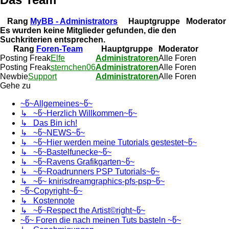
Rang
MyBB - Administrators
Hauptgruppe
Moderator
Es wurden keine Mitglieder gefunden, die den
Suchkriterien entsprechen.
Rang
Foren-Team
Hauptgruppe
Moderator
Posting Freak
Elfe
Administratoren
Alle Foren
Posting Freak
sternchen06
Administratoren
Alle Foren
Newbie
Support
Administratoren
Alle Foren
Gehe zu
~წ~Allgemeines~წ~
↳ ~წ~Herzlich Willkommen~წ~
↳ Das Bin ich!
↳ ~წ~NEWS~წ~
↳ ~წ~Hier werden meine Tutorials gestestet~წ~
↳ ~წ~Bastelfunecke~წ~
↳ ~წ~Ravens Grafikgarten~წ~
↳ ~წ~Roadrunners PSP Tutorials~წ~
↳ ~წ~ knirisdreamgraphics-pfs-psp~წ~
~წ~Copyright~წ~
↳ Kostennote
↳ ~წ~Respect the Artist©right~წ~
~წ~ Foren die nach meinen Tuts basteln ~წ~