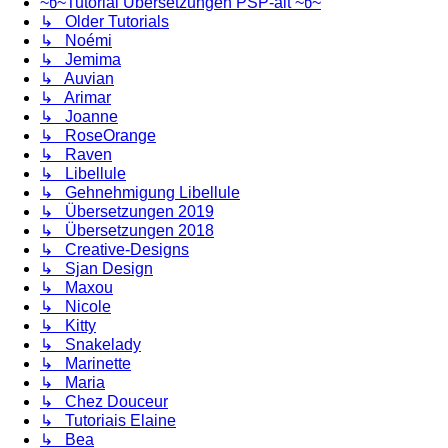
~წ~Tutorial Übersetzungen PSP-alt ~წ~
↳ Older Tutorials
↳ Noémi
↳ Jemima
↳ Auvian
↳ Arimar
↳ Joanne
↳ RoseOrange
↳ Raven
↳ Libellule
↳ Gehnehmigung Libellule
↳ Übersetzungen 2019
↳ Übersetzungen 2018
↳ Creative-Designs
↳ Sjan Design
↳ Maxou
↳ Nicole
↳ Kitty
↳ Snakelady
↳ Marinette
↳ Maria
↳ Chez Douceur
↳ Tutoriais Elaine
↳ Bea