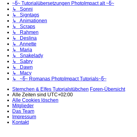
~წ~ Tutorialübersetzungen PhotoImpact alt ~წ~
↳ Sonni
↳ Signtags
↳ Animationen
↳ Scraps
↳ Rahmen
↳ Deslina
↳ Annette
↳ Maria
↳ Snakelady
↳ Sabry
↳ Dawn
↳ Macy
↳ ~წ~ Romanas PhotoImpact Tutorials~წ~
Sternchen & Elfes Tutorialstübchen
Foren-Übersicht
Alle Zeiten sind
UTC+02:00
Alle Cookies löschen
Mitglieder
Das Team
Impressum
Kontakt