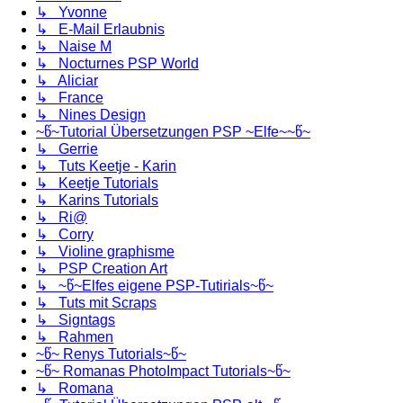
↳ Yvonne
↳ E-Mail Erlaubnis
↳ Naise M
↳ Nocturnes PSP World
↳ Aliciar
↳ France
↳ Nines Design
~წ~Tutorial Übersetzungen PSP ~Elfe~~წ~
↳ Gerrie
↳ Tuts Keetje - Karin
↳ Keetje Tutorials
↳ Karins Tutorials
↳ Ri@
↳ Corry
↳ Violine graphisme
↳ PSP Creation Art
↳ ~წ~Elfes eigene PSP-Tutirials~წ~
↳ Tuts mit Scraps
↳ Signtags
↳ Rahmen
~წ~ Renys Tutorials~წ~
~წ~ Romanas PhotoImpact Tutorials~წ~
↳ Romana