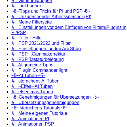
↳ Genehmigungen
↳ Linkbanner
~წ~Tipps und Tricks für PI und PSP~წ~
↳ Unzureichender Arbeitsspeicher (PI)
↳ Meine Filterseite
↳ Einstellungen vor dem Einfügen von Filtern/Plugins in
PI/PSP
↳ Filter - Hilfe
↳ PSP 2021/2022 und Filter
↳ Einstellungen für den Ani Shop
↳ PSP....Gammakorrektur
↳ PSP Tastaturbelegung
↳ Allgemeine Tipps
↳ Plugin Commander light
~წ~AI Tuben ~წ~
↳ sternchens AI Tuben
↳ ~Elfes~ AI Tuben
↳ elsenimas Tuben
~წ~Genehmigungen für Übersetzungen ~წ~
↳ Übersetzungsgenehmigungen
~წ~ sternchens Tutorials~წ~
↳ Meine eigenen Tutoriale
↳ Animationen PI
↳ Animationen PSP