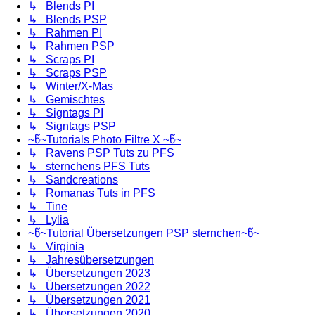
↳ Blends PI
↳ Blends PSP
↳ Rahmen PI
↳ Rahmen PSP
↳ Scraps PI
↳ Scraps PSP
↳ Winter/X-Mas
↳ Gemischtes
↳ Signtags PI
↳ Signtags PSP
~წ~Tutorials Photo Filtre X ~წ~
↳ Ravens PSP Tuts zu PFS
↳ sternchens PFS Tuts
↳ Sandcreations
↳ Romanas Tuts in PFS
↳ Tine
↳ Lylia
~წ~Tutorial Übersetzungen PSP sternchen~წ~
↳ Virginia
↳ Jahresübersetzungen
↳ Übersetzungen 2023
↳ Übersetzungen 2022
↳ Übersetzungen 2021
↳ Übersetzungen 2020