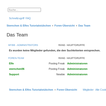
S
E
u
r
c
w
Schnellzugriff
FAQ
h
e
e
i
t
Sternchen & Elfes Tutorialstübchen
Foren-Übersicht
Das Team
e
r
t
Das Team
e
S
u
c
MYBB - ADMINISTRATORS
RANG
HAUPTGRUPPE
h
e
Es wurden keine Mitglieder gefunden, die den Suchkriterien entsprechen.
FOREN-TEAM
RANG
HAUPTGRUPPE
Elfe
Posting Freak
Administratoren
sternchen06
Posting Freak
Administratoren
Support
Newbie
Administratoren
Sternchen & Elfes Tutorialstübchen
Foren-Übersicht
Mitglieder
Alle Coo