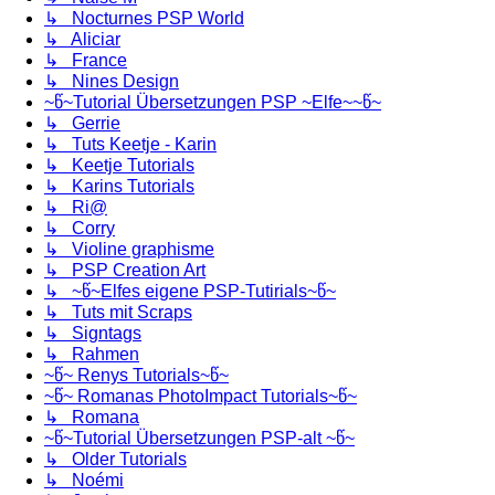
↳ Nocturnes PSP World
↳ Aliciar
↳ France
↳ Nines Design
~წ~Tutorial Übersetzungen PSP ~Elfe~~წ~
↳ Gerrie
↳ Tuts Keetje - Karin
↳ Keetje Tutorials
↳ Karins Tutorials
↳ Ri@
↳ Corry
↳ Violine graphisme
↳ PSP Creation Art
↳ ~წ~Elfes eigene PSP-Tutirials~წ~
↳ Tuts mit Scraps
↳ Signtags
↳ Rahmen
~წ~ Renys Tutorials~წ~
~წ~ Romanas PhotoImpact Tutorials~წ~
↳ Romana
~წ~Tutorial Übersetzungen PSP-alt ~წ~
↳ Older Tutorials
↳ Noémi