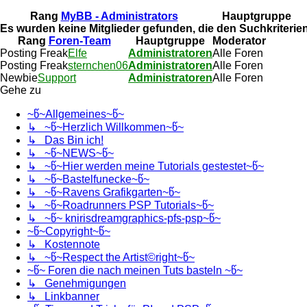
Rang
MyBB - Administrators
Hauptgruppe
Es wurden keine Mitglieder gefunden, die den Suchkriterie
Rang
Foren-Team
Hauptgruppe
Moderator
Posting Freak
Elfe
Administratoren
Alle Foren
Posting Freak
sternchen06
Administratoren
Alle Foren
Newbie
Support
Administratoren
Alle Foren
Gehe zu
~წ~Allgemeines~წ~
↳ ~წ~Herzlich Willkommen~წ~
↳ Das Bin ich!
↳ ~წ~NEWS~წ~
↳ ~წ~Hier werden meine Tutorials gestestet~წ~
↳ ~წ~Bastelfunecke~წ~
↳ ~წ~Ravens Grafikgarten~წ~
↳ ~წ~Roadrunners PSP Tutorials~წ~
↳ ~წ~ knirisdreamgraphics-pfs-psp~წ~
~წ~Copyright~წ~
↳ Kostennote
↳ ~წ~Respect the Artist©right~წ~
~წ~ Foren die nach meinen Tuts basteln ~წ~
↳ Genehmigungen
↳ Linkbanner