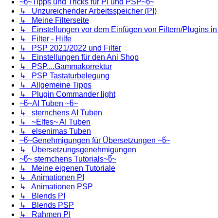
~წ~Tipps und Tricks für PI und PSP~წ~
↳ Unzureichender Arbeitsspeicher (PI)
↳ Meine Filterseite
↳ Einstellungen vor dem Einfügen von Filtern/Plugins i
↳ Filter - Hilfe
↳ PSP 2021/2022 und Filter
↳ Einstellungen für den Ani Shop
↳ PSP....Gammakorrektur
↳ PSP Tastaturbelegung
↳ Allgemeine Tipps
↳ Plugin Commander light
~წ~AI Tuben ~წ~
↳ sternchens AI Tuben
↳ ~Elfes~ AI Tuben
↳ elsenimas Tuben
~წ~Genehmigungen für Übersetzungen ~წ~
↳ Übersetzungsgenehmigungen
~წ~ sternchens Tutorials~წ~
↳ Meine eigenen Tutoriale
↳ Animationen PI
↳ Animationen PSP
↳ Blends PI
↳ Blends PSP
↳ Rahmen PI