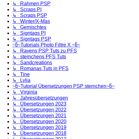
↳ Rahmen PSP
↳ Scraps PI
↳ Scraps PSP
↳ Winter/X-Mas
↳ Gemischtes
↳ Signtags PI
↳ Signtags PSP
~წ~Tutorials Photo Filtre X ~წ~
↳ Ravens PSP Tuts zu PFS
↳ sternchens PFS Tuts
↳ Sandcreations
↳ Romanas Tuts in PFS
↳ Tine
↳ Lylia
~წ~Tutorial Übersetzungen PSP sternchen~წ~
↳ Virginia
↳ Jahresübersetzungen
↳ Übersetzungen 2023
↳ Übersetzungen 2022
↳ Übersetzungen 2021
↳ Übersetzungen 2020
↳ Übersetzungen 2019
↳ Übersetzungen 2018