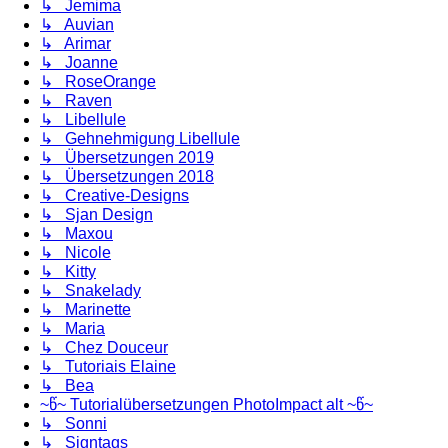
↳ Jemima
↳ Auvian
↳ Arimar
↳ Joanne
↳ RoseOrange
↳ Raven
↳ Libellule
↳ Gehnehmigung Libellule
↳ Übersetzungen 2019
↳ Übersetzungen 2018
↳ Creative-Designs
↳ Sjan Design
↳ Maxou
↳ Nicole
↳ Kitty
↳ Snakelady
↳ Marinette
↳ Maria
↳ Chez Douceur
↳ Tutoriais Elaine
↳ Bea
~წ~ Tutorialübersetzungen PhotoImpact alt ~წ~
↳ Sonni
↳ Signtags