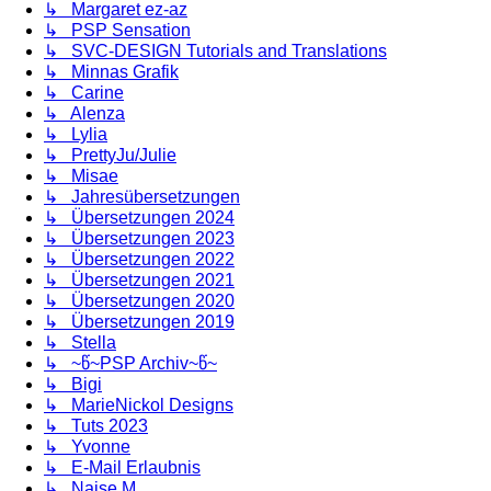
↳ Margaret ez-az
↳ PSP Sensation
↳ SVC-DESIGN Tutorials and Translations
↳ Minnas Grafik
↳ Carine
↳ Alenza
↳ Lylia
↳ PrettyJu/Julie
↳ Misae
↳ Jahresübersetzungen
↳ Übersetzungen 2024
↳ Übersetzungen 2023
↳ Übersetzungen 2022
↳ Übersetzungen 2021
↳ Übersetzungen 2020
↳ Übersetzungen 2019
↳ Stella
↳ ~წ~PSP Archiv~წ~
↳ Bigi
↳ MarieNickol Designs
↳ Tuts 2023
↳ Yvonne
↳ E-Mail Erlaubnis
↳ Naise M