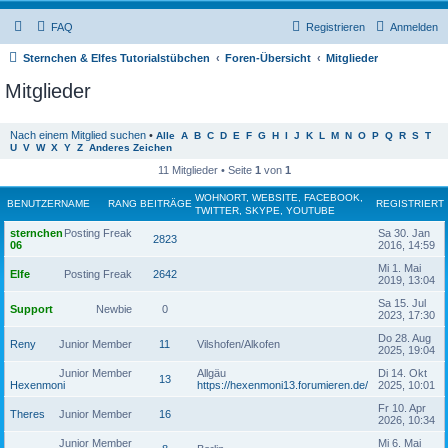
FAQ
Registrieren
Anmelden
Sternchen & Elfes Tutorialstübchen
Foren-Übersicht
Mitglieder
Mitglieder
Nach einem Mitglied suchen
•
Alle
A
B
C
D
E
F
G
H
I
J
K
L
M
N
O
P
Q
R
S
T
U
V
W
X
Y
Z
Anderes Zeichen
11 Mitglieder • Seite
1
von
1
WOHNORT, WEBSITE, FACEBOOK,
BENUTZERNAME
RANG
BEITRÄGE
REGISTRIERT
TWITTER, SKYPE, YOUTUBE
sternchen
Posting Freak
Sa 30. Jan
2823
06
2016, 14:59
Mi 1. Mai
Elfe
Posting Freak
2642
2019, 13:04
Sa 15. Jul
Support
Newbie
0
2023, 17:30
Do 28. Aug
Reny
Junior Member
11
Vilshofen/Alkofen
2025, 19:04
Junior Member
Allgäu
Di 14. Okt
13
Hexenmoni
https://hexenmoni13.forumieren.de/
2025, 10:01
Fr 10. Apr
Theres
Junior Member
16
2026, 10:34
Junior Member
Mi 6. Mai