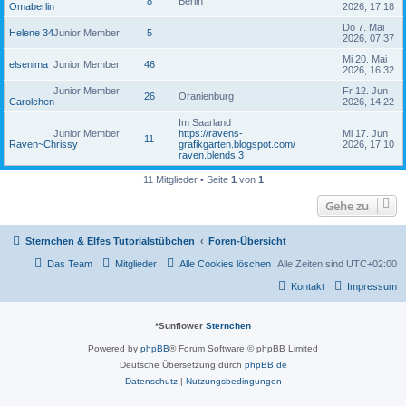
8
Berlin
Omaberlin
2026, 17:18
Do 7. Mai
Helene 34
Junior Member
5
2026, 07:37
Mi 20. Mai
elsenima
Junior Member
46
2026, 16:32
Junior Member
Fr 12. Jun
26
Oranienburg
Carolchen
2026, 14:22
Im Saarland
Junior Member
https://ravens-
Mi 17. Jun
11
Raven~Chrissy
grafikgarten.blogspot.com/
2026, 17:10
raven.blends.3
11 Mitglieder • Seite
1
von
1
Gehe zu
Sternchen & Elfes Tutorialstübchen
Foren-Übersicht
Das Team
Mitglieder
Alle Cookies löschen
Alle Zeiten sind
UTC+02:00
Kontakt
Impressum
*
Sunflower
Sternchen
Powered by
phpBB
® Forum Software © phpBB Limited
Deutsche Übersetzung durch
phpBB.de
Datenschutz
|
Nutzungsbedingungen