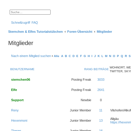
S
E
u
r
c
w
Schnellzugriff
FAQ
h
e
e
i
t
Sternchen & Elfes Tutorialstübchen
Foren-Übersicht
Mitglieder
e
r
t
Mitglieder
e
S
u
c
Nach einem Mitglied suchen
•
Alle
A
B
C
D
E
F
G
H
I
J
K
L
M
N
O
P
Q
R
S
h
e
WOHNORT, WE
BENUTZERNAME
RANG
BEITRÄGE
TWITTER, SK
sternchen06
Posting Freak
3033
Elfe
Posting Freak
2641
Support
Newbie
0
Reny
Junior Member
11
Vilshofen/Alko
Allgäu
Hexenmoni
Junior Member
13
https://hexenm
Theres
Junior Member
16