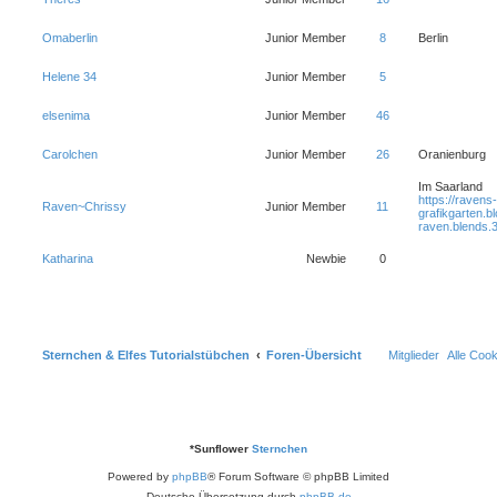
Omaberlin
Junior Member
8
Berlin
Helene 34
Junior Member
5
elsenima
Junior Member
46
Carolchen
Junior Member
26
Oranienburg
Im Saarland
https://ravens-
Raven~Chrissy
Junior Member
11
grafikgarten.b
raven.blends.
Katharina
Newbie
0
Sternchen & Elfes Tutorialstübchen
Foren-Übersicht
Mitglieder
Alle Coo
*
Sunflower
Sternchen
Powered by
phpBB
® Forum Software © phpBB Limited
Deutsche Übersetzung durch
phpBB.de