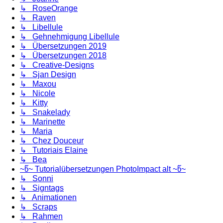
↳ RoseOrange
↳ Raven
↳ Libellule
↳ Gehnehmigung Libellule
↳ Übersetzungen 2019
↳ Übersetzungen 2018
↳ Creative-Designs
↳ Sjan Design
↳ Maxou
↳ Nicole
↳ Kitty
↳ Snakelady
↳ Marinette
↳ Maria
↳ Chez Douceur
↳ Tutoriais Elaine
↳ Bea
~წ~ Tutorialübersetzungen PhotoImpact alt ~წ~
↳ Sonni
↳ Signtags
↳ Animationen
↳ Scraps
↳ Rahmen