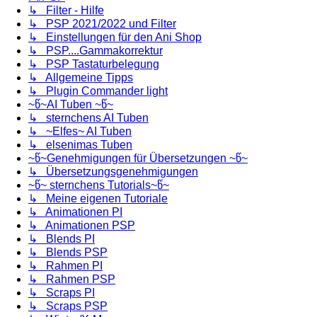
↳ Filter - Hilfe
↳ PSP 2021/2022 und Filter
↳ Einstellungen für den Ani Shop
↳ PSP....Gammakorrektur
↳ PSP Tastaturbelegung
↳ Allgemeine Tipps
↳ Plugin Commander light
~წ~AI Tuben ~წ~
↳ sternchens AI Tuben
↳ ~Elfes~ AI Tuben
↳ elsenimas Tuben
~წ~Genehmigungen für Übersetzungen ~წ~
↳ Übersetzungsgenehmigungen
~წ~ sternchens Tutorials~წ~
↳ Meine eigenen Tutoriale
↳ Animationen PI
↳ Animationen PSP
↳ Blends PI
↳ Blends PSP
↳ Rahmen PI
↳ Rahmen PSP
↳ Scraps PI
↳ Scraps PSP