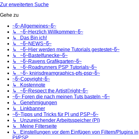
Zur erweiterten Suche
Gehe zu
~წ~Allgemeines~წ~
↳ ~წ~Herzlich Willkommen~წ~
↳ Das Bin ich!
↳ ~წ~NEWS~წ~
↳ ~წ~Hier werden meine Tutorials gestestet~წ~
↳ ~წ~Bastelfunecke~წ~
↳ ~წ~Ravens Grafikgarten~წ~
↳ ~წ~Roadrunners PSP Tutorials~წ~
↳ ~წ~ knirisdreamgraphics-pfs-psp~წ~
~წ~Copyright~წ~
↳ Kostennote
↳ ~წ~Respect the Artist©right~წ~
~წ~ Foren die nach meinen Tuts basteln ~წ~
↳ Genehmigungen
↳ Linkbanner
~წ~Tipps und Tricks für PI und PSP~წ~
↳ Unzureichender Arbeitsspeicher (PI)
↳ Meine Filterseite
↳ Einstellungen vor dem Einfügen von Filtern/Plugins in
PI/PSP