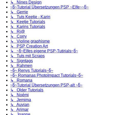
↳ Nines Design
~წ~Tutorial Übersetzungen PSP ~Elfe~~წ~
↳ Gerrie
↳ Tuts Keetje - Karin
↳ Keetje Tutorials
↳ Karins Tutorials
↳ Ri@
↳ Corry
↳ Violine graphisme
↳ PSP Creation Art
↳ ~წ~Elfes eigene PSP-Tutirials~წ~
↳ Tuts mit Scraps
↳ Signtags
↳ Rahmen
~წ~ Renys Tutorials~წ~
~წ~ Romanas PhotoImpact Tutorials~წ~
↳ Romana
~წ~Tutorial Übersetzungen PSP-alt ~წ~
↳ Older Tutorials
↳ Noémi
↳ Jemima
↳ Auvian
↳ Arimar
↳ Joanne