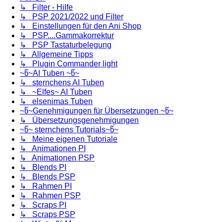
↳ Filter - Hilfe
↳ PSP 2021/2022 und Filter
↳ Einstellungen für den Ani Shop
↳ PSP....Gammakorrektur
↳ PSP Tastaturbelegung
↳ Allgemeine Tipps
↳ Plugin Commander light
~წ~AI Tuben ~წ~
↳ sternchens AI Tuben
↳ ~Elfes~ AI Tuben
↳ elsenimas Tuben
~წ~Genehmigungen für Übersetzungen ~წ~
↳ Übersetzungsgenehmigungen
~წ~ sternchens Tutorials~წ~
↳ Meine eigenen Tutoriale
↳ Animationen PI
↳ Animationen PSP
↳ Blends PI
↳ Blends PSP
↳ Rahmen PI
↳ Rahmen PSP
↳ Scraps PI
↳ Scraps PSP