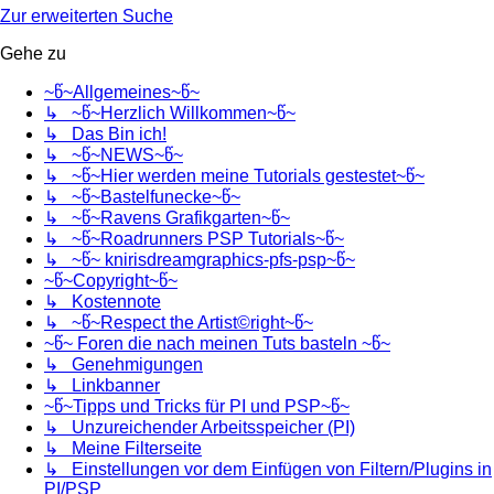
Zur erweiterten Suche
Gehe zu
~წ~Allgemeines~წ~
↳ ~წ~Herzlich Willkommen~წ~
↳ Das Bin ich!
↳ ~წ~NEWS~წ~
↳ ~წ~Hier werden meine Tutorials gestestet~წ~
↳ ~წ~Bastelfunecke~წ~
↳ ~წ~Ravens Grafikgarten~წ~
↳ ~წ~Roadrunners PSP Tutorials~წ~
↳ ~წ~ knirisdreamgraphics-pfs-psp~წ~
~წ~Copyright~წ~
↳ Kostennote
↳ ~წ~Respect the Artist©right~წ~
~წ~ Foren die nach meinen Tuts basteln ~წ~
↳ Genehmigungen
↳ Linkbanner
~წ~Tipps und Tricks für PI und PSP~წ~
↳ Unzureichender Arbeitsspeicher (PI)
↳ Meine Filterseite
↳ Einstellungen vor dem Einfügen von Filtern/Plugins in
PI/PSP