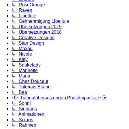
↳ RoseOrange
↳ Raven
↳ Libellule
↳ Gehnehmigung Libellule
↳ Übersetzungen 2019
↳ Übersetzungen 2018
↳ Creative-Designs
↳ Sjan Design
↳ Maxou
↳ Nicole
↳ Kitty
↳ Snakelady
↳ Marinette
↳ Maria
↳ Chez Douceur
↳ Tutoriais Elaine
↳ Bea
~წ~ Tutorialübersetzungen PhotoImpact alt ~წ~
↳ Sonni
↳ Signtags
↳ Animationen
↳ Scraps
↳ Rahmen