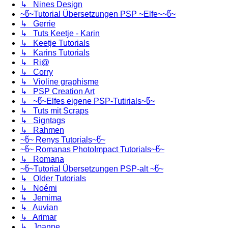
↳ Nines Design
~წ~Tutorial Übersetzungen PSP ~Elfe~~წ~
↳ Gerrie
↳ Tuts Keetje - Karin
↳ Keetje Tutorials
↳ Karins Tutorials
↳ Ri@
↳ Corry
↳ Violine graphisme
↳ PSP Creation Art
↳ ~წ~Elfes eigene PSP-Tutirials~წ~
↳ Tuts mit Scraps
↳ Signtags
↳ Rahmen
~წ~ Renys Tutorials~წ~
~წ~ Romanas PhotoImpact Tutorials~წ~
↳ Romana
~წ~Tutorial Übersetzungen PSP-alt ~წ~
↳ Older Tutorials
↳ Noémi
↳ Jemima
↳ Auvian
↳ Arimar
↳ Joanne