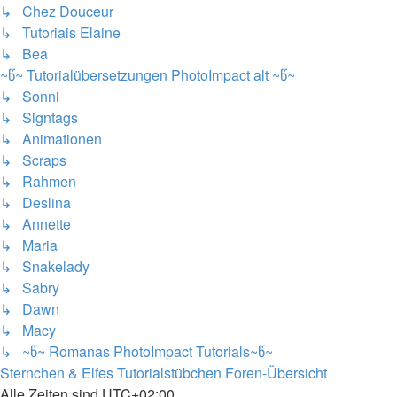
↳ Chez Douceur
↳ Tutoriais Elaine
↳ Bea
~წ~ Tutorialübersetzungen PhotoImpact alt ~წ~
↳ Sonni
↳ Signtags
↳ Animationen
↳ Scraps
↳ Rahmen
↳ Deslina
↳ Annette
↳ Maria
↳ Snakelady
↳ Sabry
↳ Dawn
↳ Macy
↳ ~წ~ Romanas PhotoImpact Tutorials~წ~
Sternchen & Elfes Tutorialstübchen
Foren-Übersicht
Alle Zeiten sind
UTC+02:00