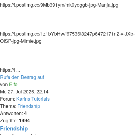
https://i.postimg.cc/9Mb391ym/mk9yqggb-jpg-Manja.jpg
https://i.postimg.cc/1z1bYbHw/f67536t3247p6472171n2-v-JXb-
OISP-jpg-Mimie.jpg
https://i ...
Rufe den Beitrag auf
von
Elfe
Mo 27. Jul 2026, 22:14
Forum:
Karins Tutorials
Thema:
Friendship
Antworten:
4
Zugriffe:
1494
Friendship