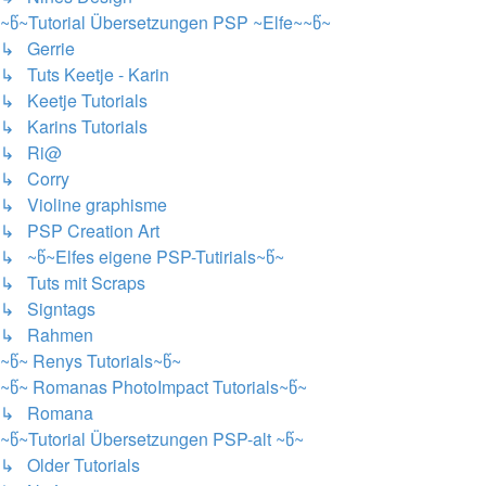
~წ~Tutorial Übersetzungen PSP ~Elfe~~წ~
↳ Gerrie
↳ Tuts Keetje - Karin
↳ Keetje Tutorials
↳ Karins Tutorials
↳ Ri@
↳ Corry
↳ Violine graphisme
↳ PSP Creation Art
↳ ~წ~Elfes eigene PSP-Tutirials~წ~
↳ Tuts mit Scraps
↳ Signtags
↳ Rahmen
~წ~ Renys Tutorials~წ~
~წ~ Romanas PhotoImpact Tutorials~წ~
↳ Romana
~წ~Tutorial Übersetzungen PSP-alt ~წ~
↳ Older Tutorials