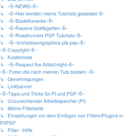
↳ ~წ~NEWS~წ~
↳ ~წ~Hier werden meine Tutorials gestestet~წ~
↳ ~წ~Bastelfunecke~წ~
↳ ~წ~Ravens Grafikgarten~წ~
↳ ~წ~Roadrunners PSP Tutorials~წ~
↳ ~წ~ knirisdreamgraphics-pfs-psp~წ~
~წ~Copyright~წ~
↳ Kostennote
↳ ~წ~Respect the Artist©right~წ~
~წ~ Foren die nach meinen Tuts basteln ~წ~
↳ Genehmigungen
↳ Linkbanner
~წ~Tipps und Tricks für PI und PSP~წ~
↳ Unzureichender Arbeitsspeicher (PI)
↳ Meine Filterseite
↳ Einstellungen vor dem Einfügen von Filtern/Plugins in
PI/PSP
↳ Filter - Hilfe