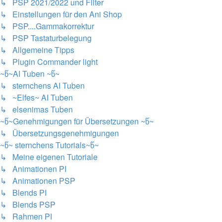
↳ PSP 2021/2022 und Filter
↳ Einstellungen für den Ani Shop
↳ PSP....Gammakorrektur
↳ PSP Tastaturbelegung
↳ Allgemeine Tipps
↳ Plugin Commander light
~წ~AI Tuben ~წ~
↳ sternchens AI Tuben
↳ ~Elfes~ AI Tuben
↳ elsenimas Tuben
~წ~Genehmigungen für Übersetzungen ~წ~
↳ Übersetzungsgenehmigungen
~წ~ sternchens Tutorials~წ~
↳ Meine eigenen Tutoriale
↳ Animationen PI
↳ Animationen PSP
↳ Blends PI
↳ Blends PSP
↳ Rahmen PI