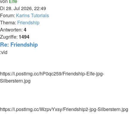
von
Elfe
Di 28. Jul 2026, 22:49
Forum:
Karins Tutorials
Thema:
Friendship
Antworten:
4
Zugriffe:
1494
Re: Friendship
:vld
https://i.postimg.cc/hP0qc259/Friendship-Elfe-jpg-
Silberstern.jpg
https://i.postimg.cc/WzpvYxsy/Friendship2-jpg-Silberstern.jpg