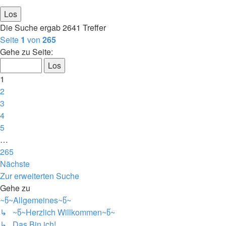
Die Suche ergab 2641 Treffer
Seite
1
von
265
Gehe zu Seite:
1
2
3
4
5
…
265
Nächste
Zur erweiterten Suche
Gehe zu
~წ~Allgemeines~წ~
↳ ~წ~Herzlich Willkommen~წ~
↳ Das Bin ich!