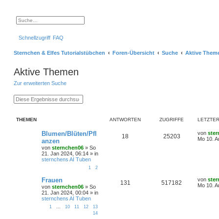
S
E
u
r
c
w
Schnellzugriff
FAQ
h
e
e
i
t
Sternchen & Elfes Tutorialstübchen
Foren-Übersicht
Suche
Aktive Them
e
r
t
Aktive Themen
e
S
Zur erweiterten Suche
u
c
h
S
E
e
u
r
c
w
h
e
THEMEN
ANTWORTEN
ZUGRIFFE
LETZTER
e
i
t
e
L
Blumen/Blüten/Pfl
von
ste
A
Z
18
25203
r
e
Mo 10. A
anzen
t
t
von
sternchen06
»
So
n
u
e
z
21. Jan 2024, 06:14
» in
S
t
sternchens AI Tuben
t
g
u
e
c
r
1
2
h
w
r
B
L
e
e
Frauen
von
ste
A
Z
131
517182
e
i
Mo 10. A
o
i
von
sternchen06
»
So
t
t
21. Jan 2024, 00:04
» in
n
u
z
r
sternchens AI Tuben
r
f
t
a
t
g
1
…
10
11
12
13
e
g
t
f
14
r