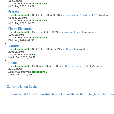
163
Zugriffe
Letzter Beitrag
von
sternchen06
Mi 5. Aug 2026, 19:39
Frauen
von
sternchen06
»
So 21. Jan 2024, 00:04
» in
sternchens AI Tuben
207
Antworten
513652
Zugriffe
Letzter Beitrag
von
sternchen06
Mi 5. Aug 2026, 14:37
Finom Elegancia
von
sternchen06
»
Mi 15. Jul 2026, 19:22
» in
Margaret ez-az
1
Antworten
1702
Zugriffe
Letzter Beitrag
von
sternchen06
Di 4. Aug 2026, 09:58
Victoria
von
sternchen06
»
Sa 27. Jun 2026, 17:24
» in
Carine
4
Antworten
2201
Zugriffe
Letzter Beitrag
von
Elfe
Mo 3. Aug 2026, 20:25
Halina
von
sternchen06
»
Mo 3. Aug 2026, 19:05
» in
Übersetzungen 2026
0
Antworten
221
Zugriffe
Letzter Beitrag
von
sternchen06
Mo 3. Aug 2026, 19:05
Zur erweiterten Suche
Sternchen & Elfes Tutorialstübchen
Foren-Übersicht
Mitglieder
Alle Coo