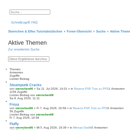
S
E
u
r
c
w
Schnellzugriff
FAQ
h
e
e
i
t
Sternchen & Elfes Tutorialstübchen
Foren-Übersicht
Suche
Aktive Them
e
r
t
Aktive Themen
e
S
Zur erweiterten Suche
u
c
h
S
E
e
u
r
c
w
h
e
Themen
e
i
Antworten
t
Zugriffe
e
Letzter Beitrag
r
Steampunk Cracks
t
von
sternchen06
»
Sa 11. Jul 2026, 14:01
» in
Ravens PSP Tuts zu PFS
1
Antworten
e
1156
Zugriffe
S
Letzter Beitrag
von
sternchen06
u
Sa 8. Aug 2026, 11:11
c
h
Freya
e
von
sternchen06
»
Fr 7. Aug 2026, 16:58
» in
Ravens PSP Tuts zu PFS
0
Antworten
56
Zugriffe
Letzter Beitrag
von
sternchen06
Fr 7. Aug 2026, 16:58
Fluffy
von
sternchen06
»
Mi 5. Aug 2026, 19:39
» in
Minnas Grafik
0
Antworten