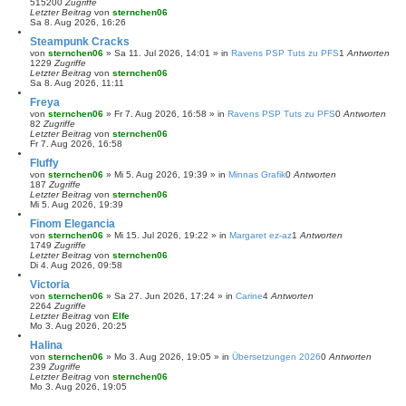
515200
Zugriffe
Letzter Beitrag
von
sternchen06
Sa 8. Aug 2026, 16:26
Steampunk Cracks
von
sternchen06
»
Sa 11. Jul 2026, 14:01
» in
Ravens PSP Tuts zu PFS
1
Antworten
1229
Zugriffe
Letzter Beitrag
von
sternchen06
Sa 8. Aug 2026, 11:11
Freya
von
sternchen06
»
Fr 7. Aug 2026, 16:58
» in
Ravens PSP Tuts zu PFS
0
Antworten
82
Zugriffe
Letzter Beitrag
von
sternchen06
Fr 7. Aug 2026, 16:58
Fluffy
von
sternchen06
»
Mi 5. Aug 2026, 19:39
» in
Minnas Grafik
0
Antworten
187
Zugriffe
Letzter Beitrag
von
sternchen06
Mi 5. Aug 2026, 19:39
Finom Elegancia
von
sternchen06
»
Mi 15. Jul 2026, 19:22
» in
Margaret ez-az
1
Antworten
1749
Zugriffe
Letzter Beitrag
von
sternchen06
Di 4. Aug 2026, 09:58
Victoria
von
sternchen06
»
Sa 27. Jun 2026, 17:24
» in
Carine
4
Antworten
2264
Zugriffe
Letzter Beitrag
von
Elfe
Mo 3. Aug 2026, 20:25
Halina
von
sternchen06
»
Mo 3. Aug 2026, 19:05
» in
Übersetzungen 2026
0
Antworten
239
Zugriffe
Letzter Beitrag
von
sternchen06
Mo 3. Aug 2026, 19:05