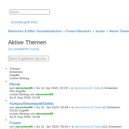
S
E
u
r
c
w
Schnellzugriff
FAQ
h
e
e
i
t
Sternchen & Elfes Tutorialstübchen
Foren-Übersicht
Suche
Aktive Them
e
r
t
Aktive Themen
e
S
Zur erweiterten Suche
u
c
h
S
E
e
u
r
c
w
h
e
Themen
e
i
Antworten
t
Zugriffe
e
Letzter Beitrag
r
Pferde
t
von
sternchen06
»
So 12. Apr 2026, 20:29
» in
sternchens AI Tuben
1
Antworten
e
604
Zugriffe
S
Letzter Beitrag
von
sternchen06
u
Sa 8. Aug 2026, 22:08
c
h
Fantasy/Steampunk/Gothic
e
von
sternchen06
»
So 21. Jan 2024, 05:49
» in
sternchens AI Tuben
12
Antworten
25132
Zugriffe
Letzter Beitrag
von
sternchen06
Sa 8. Aug 2026, 16:46
Frauen
von
sternchen06
»
So 21. Jan 2024, 00:04
» in
sternchens AI Tuben
112
Antworten