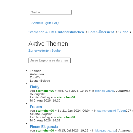
S
E
u
r
c
w
Schnellzugriff
FAQ
h
e
e
i
t
Sternchen & Elfes Tutorialstübchen
Foren-Übersicht
Suche
e
r
t
Aktive Themen
e
S
Zur erweiterten Suche
u
c
h
S
E
e
u
r
c
w
h
e
Themen
e
i
Antworten
t
Zugriffe
e
Letzter Beitrag
r
Fluffy
t
von
sternchen06
»
Mi 5. Aug 2026, 19:39
» in
Minnas Grafik
0
Antworten
e
97
Zugriffe
S
Letzter Beitrag
von
sternchen06
u
Mi 5. Aug 2026, 19:39
c
h
Frauen
e
von
sternchen06
»
So 21. Jan 2024, 00:04
» in
sternchens AI Tuben
207
510651
Zugriffe
Letzter Beitrag
von
sternchen06
Mi 5. Aug 2026, 14:37
Finom Elegancia
von
sternchen06
»
Mi 15. Jul 2026, 19:22
» in
Margaret ez-az
1
Antworten