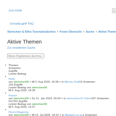
Zum Inhalt
Schnellzugriff
FAQ
Sternchen & Elfes Tutorialstübchen
Foren-Übersicht
Suche
Aktive Them
Aktive Themen
Zur erweiterten Suche
S
E
u
r
c
w
h
e
Themen
e
i
Antworten
t
Zugriffe
e
Letzter Beitrag
r
Fluffy
t
von
sternchen06
»
Mi 5. Aug 2026, 19:39
» in
Minnas Grafik
0
Antworten
e
118
Zugriffe
S
Letzter Beitrag
von
sternchen06
u
Mi 5. Aug 2026, 19:39
c
h
Frauen
e
von
sternchen06
»
So 21. Jan 2024, 00:04
» in
sternchens AI Tuben
207
Antworten
511763
Zugriffe
Letzter Beitrag
von
sternchen06
Mi 5. Aug 2026, 14:37
Finom Elegancia
von
sternchen06
»
Mi 15. Jul 2026, 19:22
» in
Margaret ez-az
1
Antworten