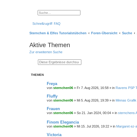
Suche
Erweiterte Suche
Schnellzugriff
FAQ
Sternchen & Elfes Tutorialstübchen
Foren-Übersicht
Suche
Aktive Themen
Zur erweiterten Suche
Suche
Erweiterte Suche
THEMEN
Freya
von
sternchen06
»
Fr 7. Aug 2026, 16:58
» in
Ravens PSP T
Fluffy
von
sternchen06
»
Mi 5. Aug 2026, 19:39
» in
Minnas Grafik
Frauen
von
sternchen06
»
So 21. Jan 2024, 00:04
» in
sternchens 
Finom Elegancia
von
sternchen06
»
Mi 15. Jul 2026, 19:22
» in
Margaret ez-
Victoria