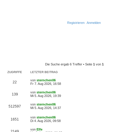
Registrieren
Anmelden
Die Suche ergab 6 Treffer • Seite
1
von
1
ZUGRIFFE
LETZTER BEITRAG
L
von
sternchen06
Z
22
e
Fr 7. Aug 2026, 16:58
t
u
z
L
von
sternchen06
Z
139
t
e
Mi 5. Aug 2026, 19:39
g
e
t
r
u
z
L
von
sternchen06
r
B
Z
512597
t
e
Mi 5. Aug 2026, 14:37
e
g
e
t
i
i
r
u
z
t
r
B
L
von
sternchen06
t
r
Z
1651
f
e
e
Di 4. Aug 2026, 09:58
g
e
a
i
t
i
r
g
u
t
f
z
r
B
L
von
Elfe
r
Z
2149
t