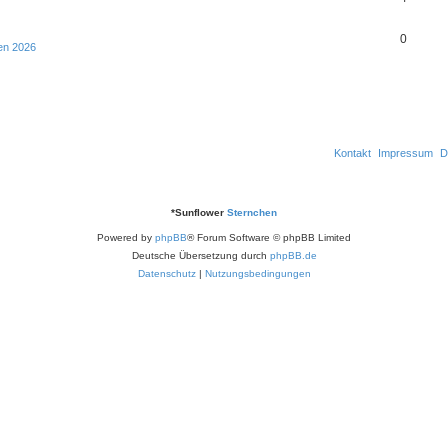
r
t
e
o
n
t
w
n
A
0
r
en 2026
t
e
o
n
t
w
n
r
t
e
o
t
w
n
r
e
o
t
Kontakt
Impressum
D
n
r
e
t
n
*
Sunflower
Sternchen
e
Powered by
phpBB
® Forum Software © phpBB Limited
n
Deutsche Übersetzung durch
phpBB.de
Datenschutz
|
Nutzungsbedingungen