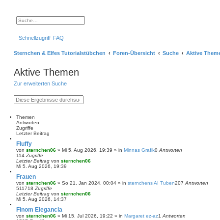
S
E
u
r
c
w
Schnellzugriff
FAQ
h
e
e
i
t
Sternchen & Elfes Tutorialstübchen
Foren-Übersicht
Suche
Aktive Them
e
r
t
Aktive Themen
e
S
Zur erweiterten Suche
u
c
h
S
E
e
u
r
c
w
h
e
Themen
e
i
Antworten
t
Zugriffe
e
Letzter Beitrag
r
Fluffy
t
von
sternchen06
»
Mi 5. Aug 2026, 19:39
» in
Minnas Grafik
0
Antworten
e
114
Zugriffe
S
Letzter Beitrag
von
sternchen06
u
Mi 5. Aug 2026, 19:39
c
h
Frauen
e
von
sternchen06
»
So 21. Jan 2024, 00:04
» in
sternchens AI Tuben
207
Antworten
511718
Zugriffe
Letzter Beitrag
von
sternchen06
Mi 5. Aug 2026, 14:37
Finom Elegancia
von
sternchen06
»
Mi 15. Jul 2026, 19:22
» in
Margaret ez-az
1
Antworten