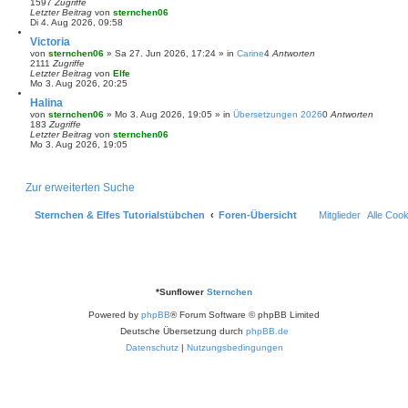
1597
Zugriffe
Letzter Beitrag
von
sternchen06
Di 4. Aug 2026, 09:58
Victoria
von
sternchen06
»
Sa 27. Jun 2026, 17:24
» in
Carine
4
Antworten
2111
Zugriffe
Letzter Beitrag
von
Elfe
Mo 3. Aug 2026, 20:25
Halina
von
sternchen06
»
Mo 3. Aug 2026, 19:05
» in
Übersetzungen 2026
0
Antworten
183
Zugriffe
Letzter Beitrag
von
sternchen06
Mo 3. Aug 2026, 19:05
Zur erweiterten Suche
Sternchen & Elfes Tutorialstübchen
Foren-Übersicht
Mitglieder
Alle Coo
*
Sunflower
Sternchen
Powered by
phpBB
® Forum Software © phpBB Limited
Deutsche Übersetzung durch
phpBB.de
Datenschutz
|
Nutzungsbedingungen