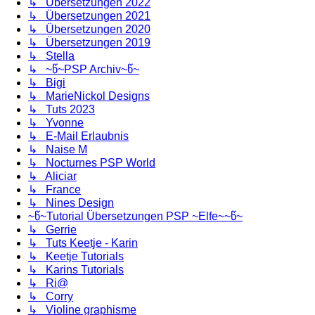
↳ Übersetzungen 2022
↳ Übersetzungen 2021
↳ Übersetzungen 2020
↳ Übersetzungen 2019
↳ Stella
↳ ~წ~PSP Archiv~წ~
↳ Bigi
↳ MarieNickol Designs
↳ Tuts 2023
↳ Yvonne
↳ E-Mail Erlaubnis
↳ Naise M
↳ Nocturnes PSP World
↳ Aliciar
↳ France
↳ Nines Design
~წ~Tutorial Übersetzungen PSP ~Elfe~~წ~
↳ Gerrie
↳ Tuts Keetje - Karin
↳ Keetje Tutorials
↳ Karins Tutorials
↳ Ri@
↳ Corry
↳ Violine graphisme