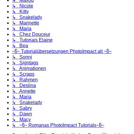
↳ Maxou
↳ Nicole
↳ Kitty
↳ Snakelady
↳ Marinette
↳ Maria
↳ Chez Douceur
↳ Tutoriais Elaine
↳ Bea
~წ~ Tutorialübersetzungen PhotoImpact alt ~წ~
↳ Sonni
↳ Signtags
↳ Animationen
↳ Scraps
↳ Rahmen
↳ Deslina
↳ Annette
↳ Maria
↳ Snakelady
↳ Sabry
↳ Dawn
↳ Macy
↳ ~წ~ Romanas PhotoImpact Tutorials~წ~