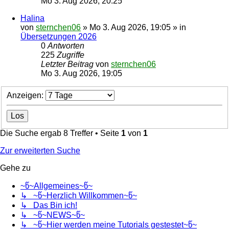
Mo 3. Aug 2026, 20:25
Halina
von
sternchen06
»
Mo 3. Aug 2026, 19:05
» in
Übersetzungen 2026
0
Antworten
225
Zugriffe
Letzter Beitrag
von
sternchen06
Mo 3. Aug 2026, 19:05
Anzeigen:
Die Suche ergab 8 Treffer • Seite
1
von
1
Zur erweiterten Suche
Gehe zu
~წ~Allgemeines~წ~
↳ ~წ~Herzlich Willkommen~წ~
↳ Das Bin ich!
↳ ~წ~NEWS~წ~
↳ ~წ~Hier werden meine Tutorials gestestet~წ~