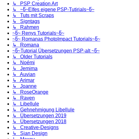
↳ PSP Creation Art
↳ ~წ~Elfes eigene PSP-Tutirials~წ~
↳ Tuts mit Scraps
↳ Signtags
↳ Rahmen
~წ~ Renys Tutorials~წ~
~წ~ Romanas PhotoImpact Tutorials~წ~
↳ Romana
~წ~Tutorial Übersetzungen PSP-alt ~წ~
↳ Older Tutorials
↳ Noémi
↳ Jemima
↳ Auvian
↳ Arimar
↳ Joanne
↳ RoseOrange
↳ Raven
↳ Libellule
↳ Gehnehmigung Libellule
↳ Übersetzungen 2019
↳ Übersetzungen 2018
↳ Creative-Designs
↳ Sjan Design