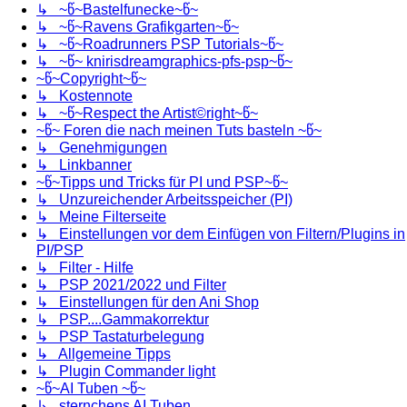
↳ ~წ~Bastelfunecke~წ~
↳ ~წ~Ravens Grafikgarten~წ~
↳ ~წ~Roadrunners PSP Tutorials~წ~
↳ ~წ~ knirisdreamgraphics-pfs-psp~წ~
~წ~Copyright~წ~
↳ Kostennote
↳ ~წ~Respect the Artist©right~წ~
~წ~ Foren die nach meinen Tuts basteln ~წ~
↳ Genehmigungen
↳ Linkbanner
~წ~Tipps und Tricks für PI und PSP~წ~
↳ Unzureichender Arbeitsspeicher (PI)
↳ Meine Filterseite
↳ Einstellungen vor dem Einfügen von Filtern/Plugins in
PI/PSP
↳ Filter - Hilfe
↳ PSP 2021/2022 und Filter
↳ Einstellungen für den Ani Shop
↳ PSP....Gammakorrektur
↳ PSP Tastaturbelegung
↳ Allgemeine Tipps
↳ Plugin Commander light
~წ~AI Tuben ~წ~
↳ sternchens AI Tuben