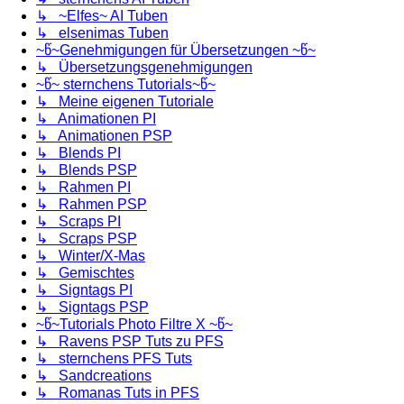
↳ ~Elfes~ AI Tuben
↳ elsenimas Tuben
~წ~Genehmigungen für Übersetzungen ~წ~
↳ Übersetzungsgenehmigungen
~წ~ sternchens Tutorials~წ~
↳ Meine eigenen Tutoriale
↳ Animationen PI
↳ Animationen PSP
↳ Blends PI
↳ Blends PSP
↳ Rahmen PI
↳ Rahmen PSP
↳ Scraps PI
↳ Scraps PSP
↳ Winter/X-Mas
↳ Gemischtes
↳ Signtags PI
↳ Signtags PSP
~წ~Tutorials Photo Filtre X ~წ~
↳ Ravens PSP Tuts zu PFS
↳ sternchens PFS Tuts
↳ Sandcreations
↳ Romanas Tuts in PFS