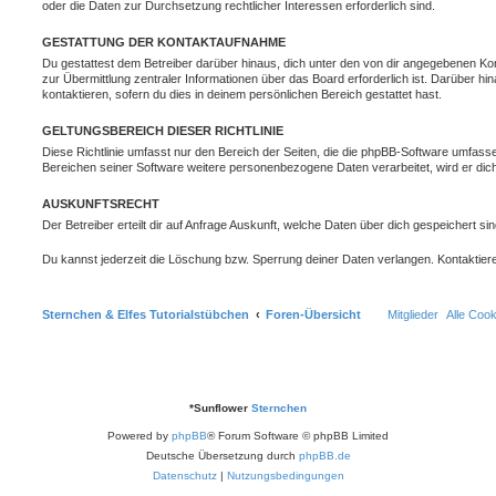
oder die Daten zur Durchsetzung rechtlicher Interessen erforderlich sind.
GESTATTUNG DER KONTAKTAUFNAHME
Du gestattest dem Betreiber darüber hinaus, dich unter den von dir angegebenen Kon
zur Übermittlung zentraler Informationen über das Board erforderlich ist. Darüber h
kontaktieren, sofern du dies in deinem persönlichen Bereich gestattet hast.
GELTUNGSBEREICH DIESER RICHTLINIE
Diese Richtlinie umfasst nur den Bereich der Seiten, die die phpBB-Software umfasse
Bereichen seiner Software weitere personenbezogene Daten verarbeitet, wird er dich
AUSKUNFTSRECHT
Der Betreiber erteilt dir auf Anfrage Auskunft, welche Daten über dich gespeichert sin
Du kannst jederzeit die Löschung bzw. Sperrung deiner Daten verlangen. Kontaktiere 
Sternchen & Elfes Tutorialstübchen
Foren-Übersicht
Mitglieder
Alle Coo
*
Sunflower
Sternchen
Powered by
phpBB
® Forum Software © phpBB Limited
Deutsche Übersetzung durch
phpBB.de
Datenschutz
|
Nutzungsbedingungen