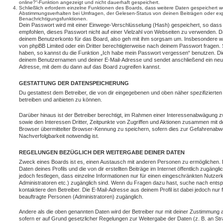
online?“-Funktion angezeigt und nicht dauerhaft gespeichert.
Schließlich erfordern einzelne Funktionen des Boards, dass weitere Daten gespeichert
Abstimmungsverhalten bei Umfragen, der Gelesen-Status von deinen Beiträgen oder expl
Benachrichtigungsfunktionen.
Dein Passwort wird mit einer Einwege-Verschlüsselung (Hash) gespeichert, so dass e
empfohlen, dieses Passwort nicht auf einer Vielzahl von Webseiten zu verwenden. D
deinem Benutzerkonto für das Board, also geh mit ihm sorgsam um. Insbesondere wird
von phpBB Limited oder ein Dritter berechtigterweise nach deinem Passwort fragen. 
haben, so kannst du die Funktion „Ich habe mein Passwort vergessen“ benutzen. Di
deinem Benutzernamen und deiner E-Mail-Adresse und sendet anschließend ein neu
Adresse, mit dem du dann auf das Board zugreifen kannst.
GESTATTUNG DER DATENSPEICHERUNG
Du gestattest dem Betreiber, die von dir eingegebenen und oben näher spezifizierte
betreiben und anbieten zu können.
Darüber hinaus ist der Betreiber berechtigt, im Rahmen einer Interessenabwägung 
sowie den Interessen Dritter, Zeitpunkte von Zugriffen und Aktionen zusammen mit 
Browser übermittelter Browser-Kennung zu speichern, sofern dies zur Gefahrenabwe
Nachverfolgbarkeit notwendig ist.
REGELUNGEN BEZÜGLICH DER WEITERGABE DEINER DATEN
Zweck eines Boards ist es, einen Austausch mit anderen Personen zu ermöglichen. D
Daten deines Profils und die von dir erstellten Beiträge im Internet öffentlich zugäng
jedoch festlegen, dass einzelne Informationen nur für einen eingeschränkten Nutzerkr
Administratoren etc.) zugänglich sind. Wenn du Fragen dazu hast, suche nach ent
kontaktiere den Betreiber. Die E-Mail-Adresse aus deinem Profil ist dabei jedoch nur
beauftragte Personen (Administratoren) zugänglich.
Andere als die oben genannten Daten wird der Betreiber nur mit deiner Zustimmung an 
sofern er auf Grund gesetzlicher Regelungen zur Weitergabe der Daten (z. B. an Stra