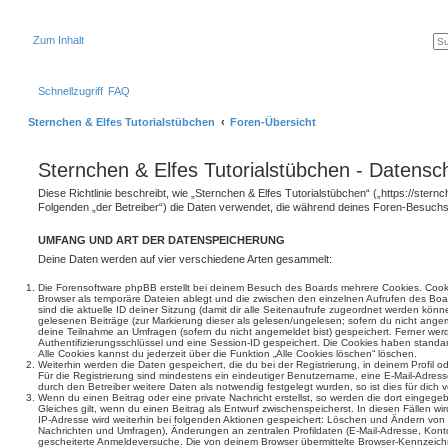
Zum Inhalt
Schnellzugriff
FAQ
Sternchen & Elfes Tutorialstübchen
Foren-Übersicht
Sternchen & Elfes Tutorialstübchen - Datensc
Diese Richtlinie beschreibt, wie „Sternchen & Elfes Tutorialstübchen“ („https://stern
Folgenden „der Betreiber“) die Daten verwendet, die während deines Foren-Besuc
UMFANG UND ART DER DATENSPEICHERUNG
Deine Daten werden auf vier verschiedene Arten gesammelt:
Die Forensoftware phpBB erstellt bei deinem Besuch des Boards mehrere Cookies. Cookie
Browser als temporäre Dateien ablegt und die zwischen den einzelnen Aufrufen des Boar
sind die aktuelle ID deiner Sitzung (damit dir alle Seitenaufrufe zugeordnet werden könn
gelesenen Beiträge (zur Markierung dieser als gelesen/ungelesen; sofern du nicht angem
deine Teilnahme an Umfragen (sofern du nicht angemeldet bist) gespeichert. Ferner wer
Authentifizierungsschlüssel und eine Session-ID gespeichert. Die Cookies haben standar
Alle Cookies kannst du jederzeit über die Funktion „Alle Cookies löschen“ löschen.
Weiterhin werden die Daten gespeichert, die du bei der Registrierung, in deinem Profil 
Für die Registrierung sind mindestens ein eindeutiger Benutzername, eine E-Mail-Adre
durch den Betreiber weitere Daten als notwendig festgelegt wurden, so ist dies für dich v
Wenn du einen Beitrag oder eine private Nachricht erstellst, so werden die dort eingeg
Gleiches gilt, wenn du einen Beitrag als Entwurf zwischenspeicherst. In diesen Fällen wi
IP-Adresse wird weiterhin bei folgenden Aktionen gespeichert: Löschen und Ändern von 
Nachrichten und Umfragen), Änderungen an zentralen Profildaten (E-Mail-Adresse, Kont
gescheiterte Anmeldeversuche. Die von deinem Browser übermittelte Browser-Kennzeichnu