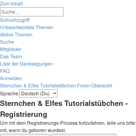
Zum Inhalt
Erweiterte
Suche
Suche
Schnellzugriff
Unbeantwortete Themen
Aktive Themen
Suche
Mitglieder
Das Team
Liste der Danksagungen
FAQ
Anmelden
Sternchen & Elfes Tutorialstübchen
Foren-Übersicht
Sprache:
Sternchen & Elfes Tutorialstübchen -
Registrierung
Um mit dem Registrierungs-Prozess fortzufahren, teile uns bitte
mit, wann du geboren wurdest.