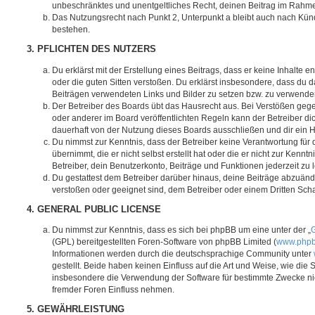
unbeschränktes und unentgeltliches Recht, deinen Beitrag im Rahm
Das Nutzungsrecht nach Punkt 2, Unterpunkt a bleibt auch nach Kü
bestehen.
3. PFLICHTEN DES NUTZERS
Du erklärst mit der Erstellung eines Beitrags, dass er keine Inhalte e
oder die guten Sitten verstoßen. Du erklärst insbesondere, dass du da
Beiträgen verwendeten Links und Bilder zu setzen bzw. zu verwende
Der Betreiber des Boards übt das Hausrecht aus. Bei Verstößen g
oder anderer im Board veröffentlichten Regeln kann der Betreiber 
dauerhaft von der Nutzung dieses Boards ausschließen und dir ein H
Du nimmst zur Kenntnis, dass der Betreiber keine Verantwortung für d
übernimmt, die er nicht selbst erstellt hat oder die er nicht zur Ken
Betreiber, dein Benutzerkonto, Beiträge und Funktionen jederzeit zu 
Du gestattest dem Betreiber darüber hinaus, deine Beiträge abzuände
verstoßen oder geeignet sind, dem Betreiber oder einem Dritten Sc
4. GENERAL PUBLIC LICENSE
Du nimmst zur Kenntnis, dass es sich bei phpBB um eine unter der „
G
(GPL) bereitgestellten Foren-Software von phpBB Limited (
www.php
Informationen werden durch die deutschsprachige Community unter
gestellt. Beide haben keinen Einfluss auf die Art und Weise, wie die
insbesondere die Verwendung der Software für bestimmte Zwecke nic
fremder Foren Einfluss nehmen.
5. GEWÄHRLEISTUNG