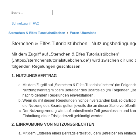
S
E
u
r
c
w
Schnellzugriff
FAQ
h
e
e
i
t
Sternchen & Elfes Tutorialstübchen
Foren-Übersicht
e
r
t
Sternchen & Elfes Tutorialstübchen - Nutzungsbedingung
e
S
u
Mit dem Zugriff auf „Sternchen & Elfes Tutorialstübchen“
c
h
(„https://sternchenstutorialstuebchen.de“) wird zwischen dir und 
e
folgenden Regelungen geschlossen:
1. NUTZUNGSVERTRAG
Mit dem Zugriff auf „Sternchen & Elfes Tutorialstübchen“ (im Folgend
Nutzungsvertrag mit dem Betreiber des Boards ab (im Folgenden „Betr
nachfolgenden Regelungen einverstanden.
Wenn du mit diesen Regelungen nicht einverstanden bist, so darfst d
die Nutzung des Boards gelten jeweils die an dieser Stelle veröffent
Der Nutzungsvertrag wird auf unbestimmte Zeit geschlossen und ka
Einhaltung einer Frist jederzeit gekündigt werden.
2. EINRÄUMUNG VON NUTZUNGSRECHTEN
Mit dem Erstellen eines Beitrags erteilst du dem Betreiber ein einfach