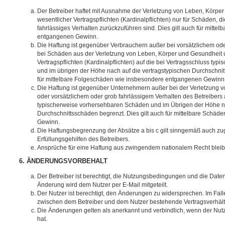
Der Betreiber haftet mit Ausnahme der Verletzung von Leben, Körpe
wesentlicher Vertragspflichten (Kardinalpflichten) nur für Schäden, di
fahrlässiges Verhalten zurückzuführen sind. Dies gilt auch für mitt
entgangenen Gewinn.
Die Haftung ist gegenüber Verbrauchern außer bei vorsätzlichem ode
bei Schäden aus der Verletzung von Leben, Körper und Gesundheit u
Vertragspflichten (Kardinalpflichten) auf die bei Vertragsschluss t
und im übrigen der Höhe nach auf die vertragstypischen Durchschnit
für mittelbare Folgeschäden wie insbesondere entgangenen Gewinn
Die Haftung ist gegenüber Unternehmern außer bei der Verletzung 
oder vorsätzlichem oder grob fahrlässigem Verhalten des Betreibers 
typischerweise vorhersehbaren Schäden und im Übrigen der Höhe na
Durchschnittsschäden begrenzt. Dies gilt auch für mittelbare Schä
Gewinn.
Die Haftungsbegrenzung der Absätze a bis c gilt sinngemäß auch zug
Erfüllungsgehilfen des Betreibers.
Ansprüche für eine Haftung aus zwingendem nationalem Recht bleib
6. ÄNDERUNGSVORBEHALT
Der Betreiber ist berechtigt, die Nutzungsbedingungen und die Date
Änderung wird dem Nutzer per E-Mail mitgeteilt.
Der Nutzer ist berechtigt, den Änderungen zu widersprechen. Im Fall
zwischen dem Betreiber und dem Nutzer bestehende Vertragsverhältni
Die Änderungen gelten als anerkannt und verbindlich, wenn der Nu
hat.