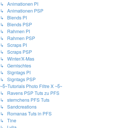
↳ Animationen PI
↳ Animationen PSP
↳ Blends PI
↳ Blends PSP
↳ Rahmen PI
↳ Rahmen PSP
↳ Scraps PI
↳ Scraps PSP
↳ Winter/X-Mas
↳ Gemischtes
↳ Signtags PI
↳ Signtags PSP
~წ~Tutorials Photo Filtre X ~წ~
↳ Ravens PSP Tuts zu PFS
↳ sternchens PFS Tuts
↳ Sandcreations
↳ Romanas Tuts in PFS
↳ Tine
↳ Lylia