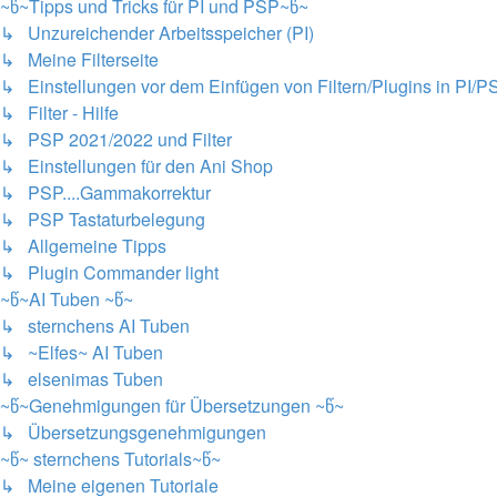
~წ~Tipps und Tricks für PI und PSP~წ~
↳ Unzureichender Arbeitsspeicher (PI)
↳ Meine Filterseite
↳ Einstellungen vor dem Einfügen von Filtern/Plugins in PI/P
↳ Filter - Hilfe
↳ PSP 2021/2022 und Filter
↳ Einstellungen für den Ani Shop
↳ PSP....Gammakorrektur
↳ PSP Tastaturbelegung
↳ Allgemeine Tipps
↳ Plugin Commander light
~წ~AI Tuben ~წ~
↳ sternchens AI Tuben
↳ ~Elfes~ AI Tuben
↳ elsenimas Tuben
~წ~Genehmigungen für Übersetzungen ~წ~
↳ Übersetzungsgenehmigungen
~წ~ sternchens Tutorials~წ~
↳ Meine eigenen Tutoriale