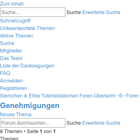
Zum Inhalt
Suche
Erweiterte Suche
Schnellzugriff
Unbeantwortete Themen
Aktive Themen
Suche
Mitglieder
Das Team
Liste der Danksagungen
FAQ
Anmelden
Registrieren
Sternchen & Elfes Tutorialstübchen
Foren-Übersicht
~წ~ Foren 
Genehmigungen
Neues Thema
Suche
Erweiterte Suche
8 Themen • Seite
1
von
1
Themen