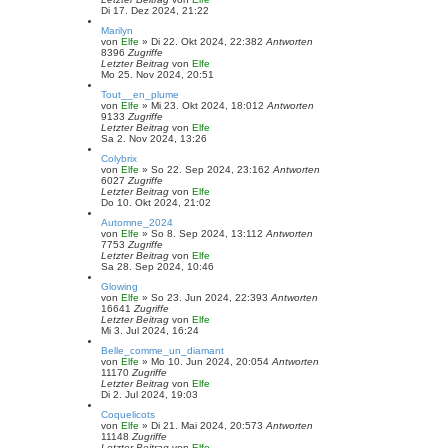
Di 17. Dez 2024, 21:22
Marilyn
von
Elfe
»
Di 22. Okt 2024, 22:38
2
Antworten
8396
Zugriffe
Letzter Beitrag
von
Elfe
Mo 25. Nov 2024, 20:51
Tout__en_plume
von
Elfe
»
Mi 23. Okt 2024, 18:01
2
Antworten
9133
Zugriffe
Letzter Beitrag
von
Elfe
Sa 2. Nov 2024, 13:26
Colybrix
von
Elfe
»
So 22. Sep 2024, 23:16
2
Antworten
6027
Zugriffe
Letzter Beitrag
von
Elfe
Do 10. Okt 2024, 21:02
Automne_2024
von
Elfe
»
So 8. Sep 2024, 13:11
2
Antworten
7753
Zugriffe
Letzter Beitrag
von
Elfe
Sa 28. Sep 2024, 10:46
Glowing
von
Elfe
»
So 23. Jun 2024, 22:39
3
Antworten
16641
Zugriffe
Letzter Beitrag
von
Elfe
Mi 3. Jul 2024, 16:24
Belle_comme_un_diamant
von
Elfe
»
Mo 10. Jun 2024, 20:05
4
Antworten
11170
Zugriffe
Letzter Beitrag
von
Elfe
Di 2. Jul 2024, 19:03
Coquelicots
von
Elfe
»
Di 21. Mai 2024, 20:57
3
Antworten
11148
Zugriffe
Letzter Beitrag
von
Elfe