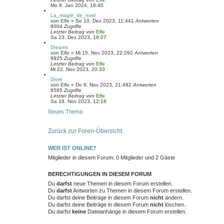
Mo 8. Jan 2024, 18:40
La_magie_de_noel
von
Elfe
»
So 10. Dez 2023, 11:44
1
Antworten
8004
Zugriffe
Letzter Beitrag
von
Elfe
Sa 23. Dez 2023, 19:07
Dreams
von
Elfe
»
Mi 15. Nov 2023, 22:29
2
Antworten
8925
Zugriffe
Letzter Beitrag
von
Elfe
Mi 22. Nov 2023, 20:33
Givre
von
Elfe
»
Do 9. Nov 2023, 21:48
2
Antworten
8585
Zugriffe
Letzter Beitrag
von
Elfe
Sa 18. Nov 2023, 12:16
Neues Thema
Zurück zur Foren-Übersicht
WER IST ONLINE?
Mitglieder in diesem Forum: 0 Mitglieder und 2 Gäste
BERECHTIGUNGEN IN DIESEM FORUM
Du
darfst
neue Themen in diesem Forum erstellen.
Du
darfst
Antworten zu Themen in diesem Forum erstellen.
Du darfst deine Beiträge in diesem Forum
nicht
ändern.
Du darfst deine Beiträge in diesem Forum
nicht
löschen.
Du darfst
keine
Dateianhänge in diesem Forum erstellen.