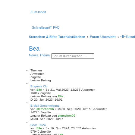
Zum Inhalt
Schnellzugriff
FAQ
Sternchen & Elfes Tutorialstübchen
Foren-Übersicht
~წ~Tutor
Bea
S
E
Neues Thema
u
r
c
w
h
e
e
i
Themen
t
Antworten
e
Zugriffe
r
Letzter Beitrag
t
Eugenia Clo
e
von
Elfe
»
So 21. Mai 2023, 12:21
8
Antworten
S
16067
Zugriffe
u
Letzter Beitrag
von
Elfe
c
Di 20. Jun 2023, 16:01
h
e
E-Mail Genehmigung
von
sternchen06
»
Mi 30. Sep 2020, 18:15
0
Antworten
14270
Zugriffe
Letzter Beitrag
von
sternchen06
Mi 30. Sep 2020, 18:15
Givre 2024
von
Elfe
»
Sa 16. Nov 2024, 23:55
2
Antworten
57949
Zugriffe
Letzter Beitrag
von
Elfe