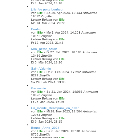
Di 4. Jun 2024, 18:18
jolie fee porte bonheur
von
Elfe
»
Sa 20. Apr 2024, 12:14
3
Antworten
11012
Zugriffe
Letzter Beitrag
von
Elfe
Mo 13. Mai 2024, 20:58
Beatriz
von
Elfe
»
Mo 1. Apr 2024, 14:25
3
Antworten
10962
Zugriffe
Letzter Beitrag
von
Elfe
Fr 12. Apr 2024, 21:43
Mimi_petite_souris
von
Elfe
»
Di 27. Feb 2024, 18:18
4
Antworten
13436
Zugriffe
Letzter Beitrag
von
Elfe
Di 5. Mär 2024, 19:26
Saint Valentin
von
Elfe
»
Do 8. Feb 2024, 17:59
2
Antworten
8277
Zugriffe
Letzter Beitrag
von
Elfe
Sa 24. Feb 2024, 13:03
Geometrie
von
Elfe
»
So 21. Jan 2024, 14:06
3
Antworten
10826
Zugriffe
Letzter Beitrag
von
Elfe
Fr 26. Jan 2024, 16:29
Un_monde_steampunk_en_hiver
von
Elfe
»
Mi 29. Nov 2023, 18:50
4
Antworten
12054
Zugriffe
Letzter Beitrag
von
Elfe
Di 9. Jan 2024, 23:15
Bonne_Anne_2024
von
Elfe
»
Sa 6. Jan 2024, 13:18
1
Antworten
8759
Zugriffe
Letzter Beitrag
von
Elfe