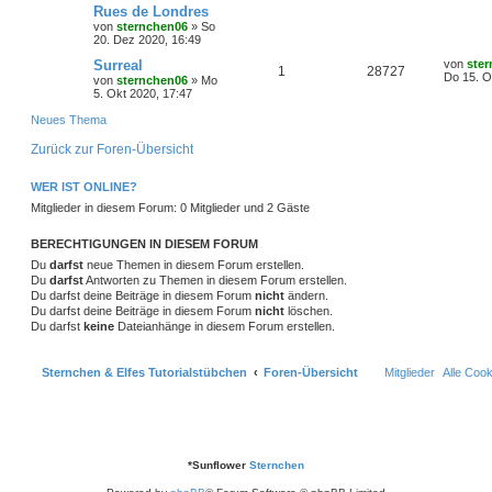
t
r
t
e
e
Rues de Londres
n
u
r
w
r
B
z
r
f
von
sternchen06
»
So
a
e
t
n
20. Dez 2020, 16:49
t
g
g
i
e
o
i
t
f
t
r
L
Surreal
von
ste
r
w
r
B
A
Z
1
28727
r
f
e
e
e
Do 15. O
von
sternchen06
»
Mo
a
e
t
5. Okt 2020, 17:47
g
i
o
i
n
u
t
f
z
n
t
t
Neues Thema
r
r
f
t
g
e
e
e
a
r
g
Zurück zur Foren-Übersicht
t
f
w
r
B
n
e
i
e
e
o
i
WER IST ONLINE?
t
Mitglieder in diesem Forum: 0 Mitglieder und 2 Gäste
r
n
r
f
a
g
t
f
BERECHTIGUNGEN IN DIESEM FORUM
Du
darfst
neue Themen in diesem Forum erstellen.
e
e
Du
darfst
Antworten zu Themen in diesem Forum erstellen.
Du darfst deine Beiträge in diesem Forum
nicht
ändern.
n
Du darfst deine Beiträge in diesem Forum
nicht
löschen.
Du darfst
keine
Dateianhänge in diesem Forum erstellen.
Sternchen & Elfes Tutorialstübchen
Foren-Übersicht
Mitglieder
Alle Coo
*
Sunflower
Sternchen