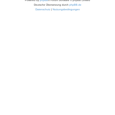
Powered by
phpBB
® Forum Software © phpBB Limited
Deutsche Übersetzung durch
phpBB.de
Datenschutz
|
Nutzungsbedingungen