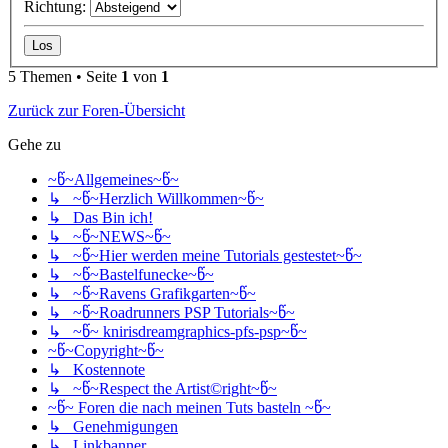
Richtung:
5 Themen • Seite
1
von
1
Zurück zur Foren-Übersicht
Gehe zu
~წ~Allgemeines~წ~
↳ ~წ~Herzlich Willkommen~წ~
↳ Das Bin ich!
↳ ~წ~NEWS~წ~
↳ ~წ~Hier werden meine Tutorials gestestet~წ~
↳ ~წ~Bastelfunecke~წ~
↳ ~წ~Ravens Grafikgarten~წ~
↳ ~წ~Roadrunners PSP Tutorials~წ~
↳ ~წ~ knirisdreamgraphics-pfs-psp~წ~
~წ~Copyright~წ~
↳ Kostennote
↳ ~წ~Respect the Artist©right~წ~
~წ~ Foren die nach meinen Tuts basteln ~წ~
↳ Genehmigungen
↳ Linkbanner