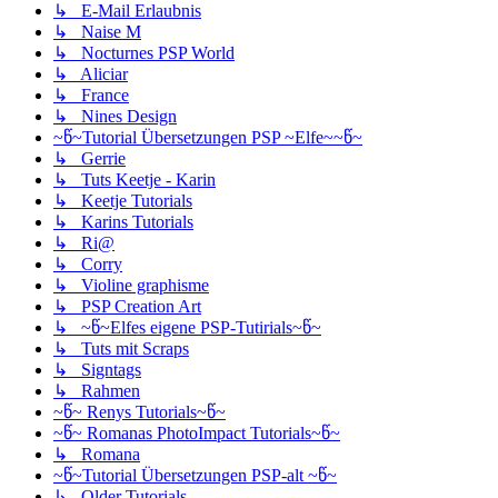
↳ E-Mail Erlaubnis
↳ Naise M
↳ Nocturnes PSP World
↳ Aliciar
↳ France
↳ Nines Design
~წ~Tutorial Übersetzungen PSP ~Elfe~~წ~
↳ Gerrie
↳ Tuts Keetje - Karin
↳ Keetje Tutorials
↳ Karins Tutorials
↳ Ri@
↳ Corry
↳ Violine graphisme
↳ PSP Creation Art
↳ ~წ~Elfes eigene PSP-Tutirials~წ~
↳ Tuts mit Scraps
↳ Signtags
↳ Rahmen
~წ~ Renys Tutorials~წ~
~წ~ Romanas PhotoImpact Tutorials~წ~
↳ Romana
~წ~Tutorial Übersetzungen PSP-alt ~წ~
↳ Older Tutorials