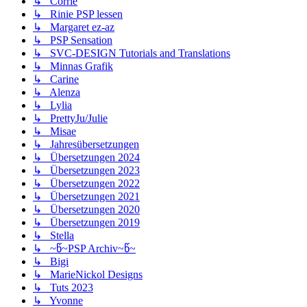
↳ Corrie
↳ Rinie PSP lessen
↳ Margaret ez-az
↳ PSP Sensation
↳ SVC-DESIGN Tutorials and Translations
↳ Minnas Grafik
↳ Carine
↳ Alenza
↳ Lylia
↳ PrettyJu/Julie
↳ Misae
↳ Jahresübersetzungen
↳ Übersetzungen 2024
↳ Übersetzungen 2023
↳ Übersetzungen 2022
↳ Übersetzungen 2021
↳ Übersetzungen 2020
↳ Übersetzungen 2019
↳ Stella
↳ ~წ~PSP Archiv~წ~
↳ Bigi
↳ MarieNickol Designs
↳ Tuts 2023
↳ Yvonne