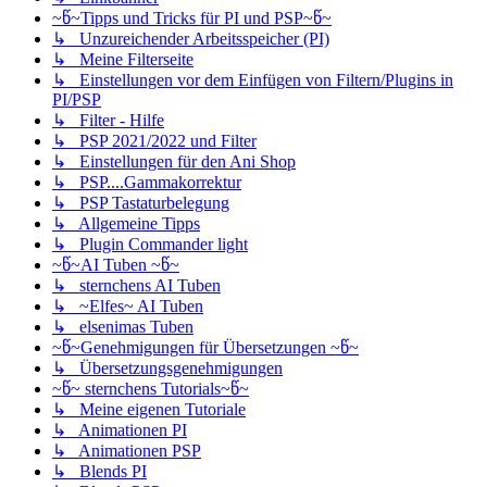
~წ~Tipps und Tricks für PI und PSP~წ~
↳ Unzureichender Arbeitsspeicher (PI)
↳ Meine Filterseite
↳ Einstellungen vor dem Einfügen von Filtern/Plugins in
PI/PSP
↳ Filter - Hilfe
↳ PSP 2021/2022 und Filter
↳ Einstellungen für den Ani Shop
↳ PSP....Gammakorrektur
↳ PSP Tastaturbelegung
↳ Allgemeine Tipps
↳ Plugin Commander light
~წ~AI Tuben ~წ~
↳ sternchens AI Tuben
↳ ~Elfes~ AI Tuben
↳ elsenimas Tuben
~წ~Genehmigungen für Übersetzungen ~წ~
↳ Übersetzungsgenehmigungen
~წ~ sternchens Tutorials~წ~
↳ Meine eigenen Tutoriale
↳ Animationen PI
↳ Animationen PSP
↳ Blends PI