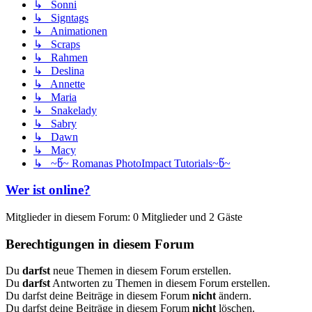
↳ Sonni
↳ Signtags
↳ Animationen
↳ Scraps
↳ Rahmen
↳ Deslina
↳ Annette
↳ Maria
↳ Snakelady
↳ Sabry
↳ Dawn
↳ Macy
↳ ~წ~ Romanas PhotoImpact Tutorials~წ~
Wer ist online?
Mitglieder in diesem Forum: 0 Mitglieder und 2 Gäste
Berechtigungen in diesem Forum
Du
darfst
neue Themen in diesem Forum erstellen.
Du
darfst
Antworten zu Themen in diesem Forum erstellen.
Du darfst deine Beiträge in diesem Forum
nicht
ändern.
Du darfst deine Beiträge in diesem Forum
nicht
löschen.