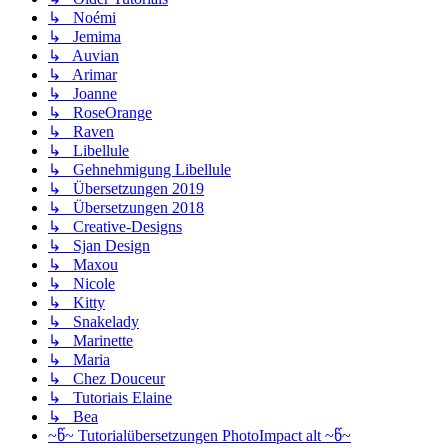
↳ Noémi
↳ Jemima
↳ Auvian
↳ Arimar
↳ Joanne
↳ RoseOrange
↳ Raven
↳ Libellule
↳ Gehnehmigung Libellule
↳ Übersetzungen 2019
↳ Übersetzungen 2018
↳ Creative-Designs
↳ Sjan Design
↳ Maxou
↳ Nicole
↳ Kitty
↳ Snakelady
↳ Marinette
↳ Maria
↳ Chez Douceur
↳ Tutoriais Elaine
↳ Bea
~წ~ Tutorialübersetzungen PhotoImpact alt ~წ~