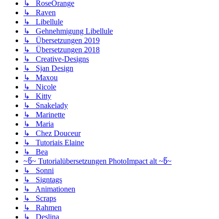
↳ RoseOrange
↳ Raven
↳ Libellule
↳ Gehnehmigung Libellule
↳ Übersetzungen 2019
↳ Übersetzungen 2018
↳ Creative-Designs
↳ Sjan Design
↳ Maxou
↳ Nicole
↳ Kitty
↳ Snakelady
↳ Marinette
↳ Maria
↳ Chez Douceur
↳ Tutoriais Elaine
↳ Bea
~წ~ Tutorialübersetzungen PhotoImpact alt ~წ~
↳ Sonni
↳ Signtags
↳ Animationen
↳ Scraps
↳ Rahmen
↳ Deslina