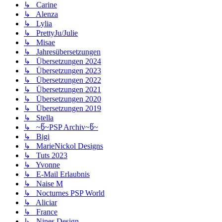
↳ Carine
↳ Alenza
↳ Lylia
↳ PrettyJu/Julie
↳ Misae
↳ Jahresübersetzungen
↳ Übersetzungen 2024
↳ Übersetzungen 2023
↳ Übersetzungen 2022
↳ Übersetzungen 2021
↳ Übersetzungen 2020
↳ Übersetzungen 2019
↳ Stella
↳ ~წ~PSP Archiv~წ~
↳ Bigi
↳ MarieNickol Designs
↳ Tuts 2023
↳ Yvonne
↳ E-Mail Erlaubnis
↳ Naise M
↳ Nocturnes PSP World
↳ Aliciar
↳ France
↳ Nines Design