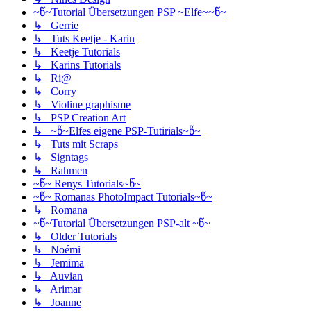
~წ~Tutorial Übersetzungen PSP ~Elfe~~წ~
↳ Gerrie
↳ Tuts Keetje - Karin
↳ Keetje Tutorials
↳ Karins Tutorials
↳ Ri@
↳ Corry
↳ Violine graphisme
↳ PSP Creation Art
↳ ~წ~Elfes eigene PSP-Tutirials~წ~
↳ Tuts mit Scraps
↳ Signtags
↳ Rahmen
~წ~ Renys Tutorials~წ~
~წ~ Romanas PhotoImpact Tutorials~წ~
↳ Romana
~წ~Tutorial Übersetzungen PSP-alt ~წ~
↳ Older Tutorials
↳ Noémi
↳ Jemima
↳ Auvian
↳ Arimar
↳ Joanne