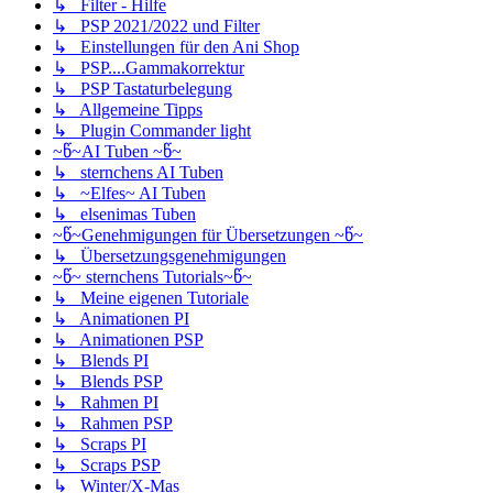
↳ Filter - Hilfe
↳ PSP 2021/2022 und Filter
↳ Einstellungen für den Ani Shop
↳ PSP....Gammakorrektur
↳ PSP Tastaturbelegung
↳ Allgemeine Tipps
↳ Plugin Commander light
~წ~AI Tuben ~წ~
↳ sternchens AI Tuben
↳ ~Elfes~ AI Tuben
↳ elsenimas Tuben
~წ~Genehmigungen für Übersetzungen ~წ~
↳ Übersetzungsgenehmigungen
~წ~ sternchens Tutorials~წ~
↳ Meine eigenen Tutoriale
↳ Animationen PI
↳ Animationen PSP
↳ Blends PI
↳ Blends PSP
↳ Rahmen PI
↳ Rahmen PSP
↳ Scraps PI
↳ Scraps PSP
↳ Winter/X-Mas