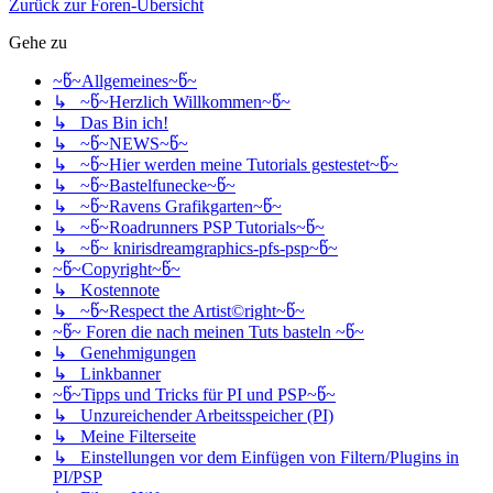
Zurück zur Foren-Übersicht
Gehe zu
~წ~Allgemeines~წ~
↳ ~წ~Herzlich Willkommen~წ~
↳ Das Bin ich!
↳ ~წ~NEWS~წ~
↳ ~წ~Hier werden meine Tutorials gestestet~წ~
↳ ~წ~Bastelfunecke~წ~
↳ ~წ~Ravens Grafikgarten~წ~
↳ ~წ~Roadrunners PSP Tutorials~წ~
↳ ~წ~ knirisdreamgraphics-pfs-psp~წ~
~წ~Copyright~წ~
↳ Kostennote
↳ ~წ~Respect the Artist©right~წ~
~წ~ Foren die nach meinen Tuts basteln ~წ~
↳ Genehmigungen
↳ Linkbanner
~წ~Tipps und Tricks für PI und PSP~წ~
↳ Unzureichender Arbeitsspeicher (PI)
↳ Meine Filterseite
↳ Einstellungen vor dem Einfügen von Filtern/Plugins in
PI/PSP