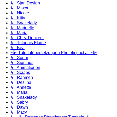
↳ Sjan Design
↳ Maxou
↳ Nicole
↳ Kitty
↳ Snakelady
↳ Marinette
↳ Maria
↳ Chez Douceur
↳ Tutoriais Elaine
↳ Bea
~წ~ Tutorialübersetzungen PhotoImpact alt ~წ~
↳ Sonni
↳ Signtags
↳ Animationen
↳ Scraps
↳ Rahmen
↳ Deslina
↳ Annette
↳ Maria
↳ Snakelady
↳ Sabry
↳ Dawn
↳ Macy