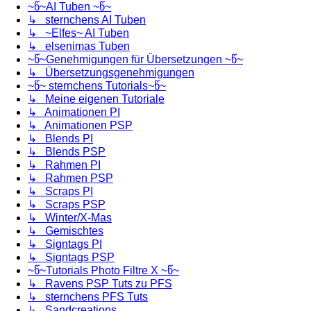
~წ~AI Tuben ~წ~
↳ sternchens AI Tuben
↳ ~Elfes~ AI Tuben
↳ elsenimas Tuben
~წ~Genehmigungen für Übersetzungen ~წ~
↳ Übersetzungsgenehmigungen
~წ~ sternchens Tutorials~წ~
↳ Meine eigenen Tutoriale
↳ Animationen PI
↳ Animationen PSP
↳ Blends PI
↳ Blends PSP
↳ Rahmen PI
↳ Rahmen PSP
↳ Scraps PI
↳ Scraps PSP
↳ Winter/X-Mas
↳ Gemischtes
↳ Signtags PI
↳ Signtags PSP
~წ~Tutorials Photo Filtre X ~წ~
↳ Ravens PSP Tuts zu PFS
↳ sternchens PFS Tuts
↳ Sandcreations