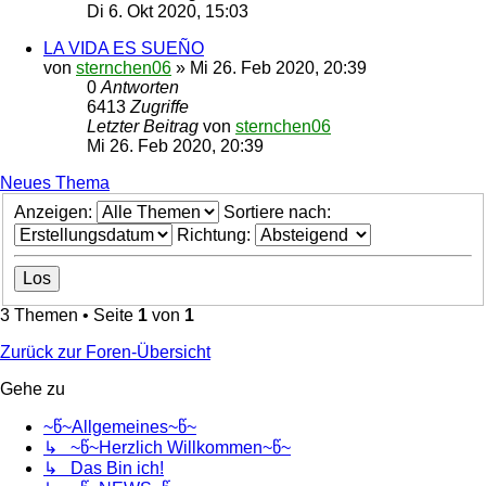
Di 6. Okt 2020, 15:03
LA VIDA ES SUEÑO
von
sternchen06
»
Mi 26. Feb 2020, 20:39
0
Antworten
6413
Zugriffe
Letzter Beitrag
von
sternchen06
Mi 26. Feb 2020, 20:39
Neues Thema
Anzeigen:
Sortiere nach:
Richtung:
3 Themen • Seite
1
von
1
Zurück zur Foren-Übersicht
Gehe zu
~წ~Allgemeines~წ~
↳ ~წ~Herzlich Willkommen~წ~
↳ Das Bin ich!