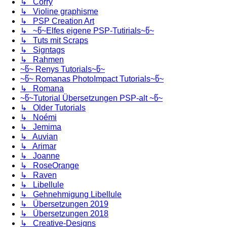
↳ Corry
↳ Violine graphisme
↳ PSP Creation Art
↳ ~წ~Elfes eigene PSP-Tutirials~წ~
↳ Tuts mit Scraps
↳ Signtags
↳ Rahmen
~წ~ Renys Tutorials~წ~
~წ~ Romanas PhotoImpact Tutorials~წ~
↳ Romana
~წ~Tutorial Übersetzungen PSP-alt ~წ~
↳ Older Tutorials
↳ Noémi
↳ Jemima
↳ Auvian
↳ Arimar
↳ Joanne
↳ RoseOrange
↳ Raven
↳ Libellule
↳ Gehnehmigung Libellule
↳ Übersetzungen 2019
↳ Übersetzungen 2018
↳ Creative-Designs