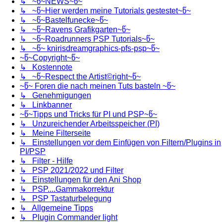
↳ ~წ~NEWS~წ~
↳ ~წ~Hier werden meine Tutorials gestestet~წ~
↳ ~წ~Bastelfunecke~წ~
↳ ~წ~Ravens Grafikgarten~წ~
↳ ~წ~Roadrunners PSP Tutorials~წ~
↳ ~წ~ knirisdreamgraphics-pfs-psp~წ~
~წ~Copyright~წ~
↳ Kostennote
↳ ~წ~Respect the Artist©right~წ~
~წ~ Foren die nach meinen Tuts basteln ~წ~
↳ Genehmigungen
↳ Linkbanner
~წ~Tipps und Tricks für PI und PSP~წ~
↳ Unzureichender Arbeitsspeicher (PI)
↳ Meine Filterseite
↳ Einstellungen vor dem Einfügen von Filtern/Plugins in
PI/PSP
↳ Filter - Hilfe
↳ PSP 2021/2022 und Filter
↳ Einstellungen für den Ani Shop
↳ PSP....Gammakorrektur
↳ PSP Tastaturbelegung
↳ Allgemeine Tipps
↳ Plugin Commander light