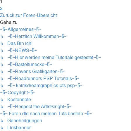
1
2
Nächste
Zurück zur Foren-Übersicht
Gehe zu
~წ~Allgemeines~წ~
↳ ~წ~Herzlich Willkommen~წ~
↳ Das Bin ich!
↳ ~წ~NEWS~წ~
↳ ~წ~Hier werden meine Tutorials gestestet~წ~
↳ ~წ~Bastelfunecke~წ~
↳ ~წ~Ravens Grafikgarten~წ~
↳ ~წ~Roadrunners PSP Tutorials~წ~
↳ ~წ~ knirisdreamgraphics-pfs-psp~წ~
~წ~Copyright~წ~
↳ Kostennote
↳ ~წ~Respect the Artist©right~წ~
~წ~ Foren die nach meinen Tuts basteln ~წ~
↳ Genehmigungen
↳ Linkbanner