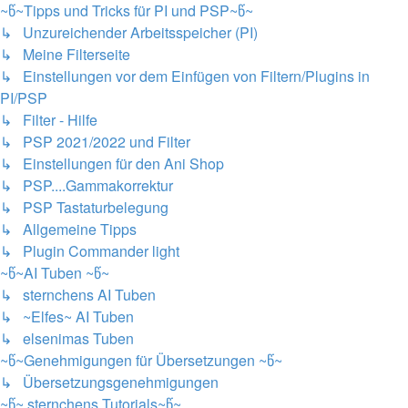
~წ~Tipps und Tricks für PI und PSP~წ~
↳ Unzureichender Arbeitsspeicher (PI)
↳ Meine Filterseite
↳ Einstellungen vor dem Einfügen von Filtern/Plugins in
PI/PSP
↳ Filter - Hilfe
↳ PSP 2021/2022 und Filter
↳ Einstellungen für den Ani Shop
↳ PSP....Gammakorrektur
↳ PSP Tastaturbelegung
↳ Allgemeine Tipps
↳ Plugin Commander light
~წ~AI Tuben ~წ~
↳ sternchens AI Tuben
↳ ~Elfes~ AI Tuben
↳ elsenimas Tuben
~წ~Genehmigungen für Übersetzungen ~წ~
↳ Übersetzungsgenehmigungen
~წ~ sternchens Tutorials~წ~