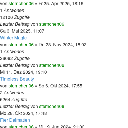
von
sternchen06
»
Fr 25. Apr 2025, 18:16
1
Antworten
12106
Zugriffe
Letzter Beitrag
von
sternchen06
Sa 3. Mai 2025, 11:07
Winter Magic
von
sternchen06
»
Do 28. Nov 2024, 18:03
1
Antworten
26062
Zugriffe
Letzter Beitrag
von
sternchen06
Mi 11. Dez 2024, 19:10
Timeless Beauty
von
sternchen06
»
So 6. Okt 2024, 17:55
2
Antworten
5264
Zugriffe
Letzter Beitrag
von
sternchen06
Mo 28. Okt 2024, 17:48
Fier Dalmatien
von
sternchen06
»
Mi 19. Jun 2024, 21:03