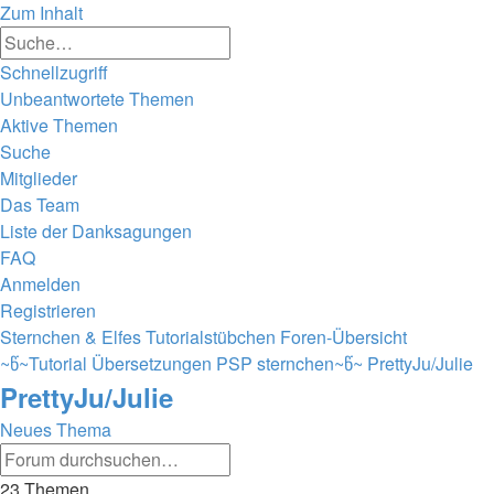
Zum Inhalt
Erweiterte
Suche
Suche
Schnellzugriff
Unbeantwortete Themen
Aktive Themen
Suche
Mitglieder
Das Team
Liste der Danksagungen
FAQ
Anmelden
Registrieren
Sternchen & Elfes Tutorialstübchen
Foren-Übersicht
~წ~Tutorial Übersetzungen PSP sternchen~წ~
PrettyJu/Julie
PrettyJu/Julie
Neues Thema
Erweiterte
Suche
Suche
23 Themen