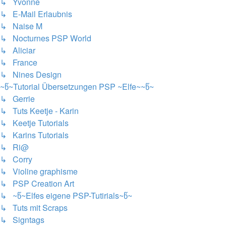
↳ Yvonne
↳ E-Mail Erlaubnis
↳ Naise M
↳ Nocturnes PSP World
↳ Aliciar
↳ France
↳ Nines Design
~წ~Tutorial Übersetzungen PSP ~Elfe~~წ~
↳ Gerrie
↳ Tuts Keetje - Karin
↳ Keetje Tutorials
↳ Karins Tutorials
↳ Ri@
↳ Corry
↳ Violine graphisme
↳ PSP Creation Art
↳ ~წ~Elfes eigene PSP-Tutirials~წ~
↳ Tuts mit Scraps
↳ Signtags