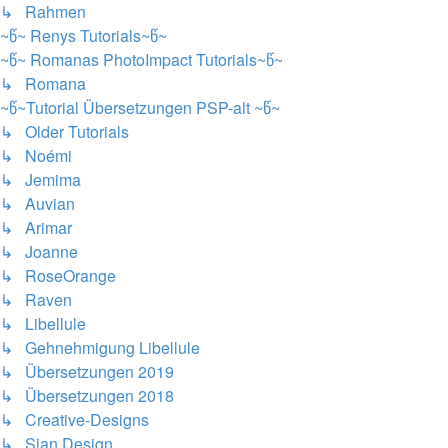
↳ Rahmen
~წ~ Renys Tutorials~წ~
~წ~ Romanas PhotoImpact Tutorials~წ~
↳ Romana
~წ~Tutorial Übersetzungen PSP-alt ~წ~
↳ Older Tutorials
↳ Noémi
↳ Jemima
↳ Auvian
↳ Arimar
↳ Joanne
↳ RoseOrange
↳ Raven
↳ Libellule
↳ Gehnehmigung Libellule
↳ Übersetzungen 2019
↳ Übersetzungen 2018
↳ Creative-Designs
↳ Sjan Design