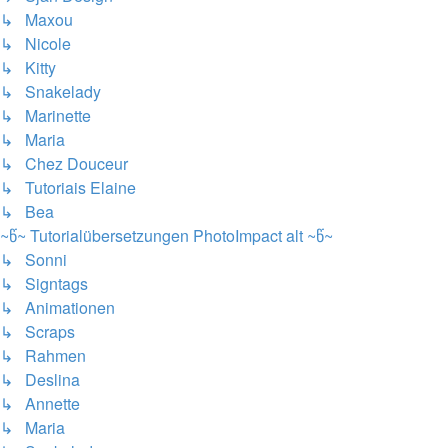
↳ Maxou
↳ Nicole
↳ Kitty
↳ Snakelady
↳ Marinette
↳ Maria
↳ Chez Douceur
↳ Tutoriais Elaine
↳ Bea
~წ~ Tutorialübersetzungen PhotoImpact alt ~წ~
↳ Sonni
↳ Signtags
↳ Animationen
↳ Scraps
↳ Rahmen
↳ Deslina
↳ Annette
↳ Maria