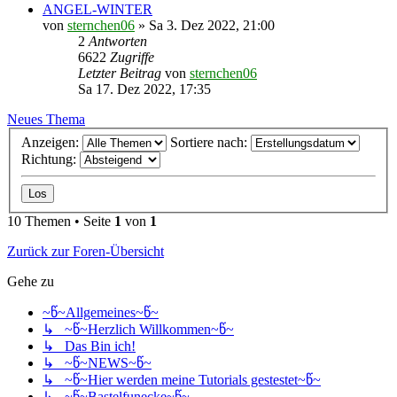
ANGEL-WINTER
von
sternchen06
»
Sa 3. Dez 2022, 21:00
2
Antworten
6622
Zugriffe
Letzter Beitrag
von
sternchen06
Sa 17. Dez 2022, 17:35
Neues Thema
Anzeigen:
Sortiere nach:
Richtung:
10 Themen • Seite
1
von
1
Zurück zur Foren-Übersicht
Gehe zu
~წ~Allgemeines~წ~
↳ ~წ~Herzlich Willkommen~წ~
↳ Das Bin ich!
↳ ~წ~NEWS~წ~
↳ ~წ~Hier werden meine Tutorials gestestet~წ~
↳ ~წ~Bastelfunecke~წ~