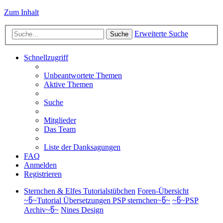
Zum Inhalt
Erweiterte Suche
Suche
Schnellzugriff
Unbeantwortete Themen
Aktive Themen
Suche
Mitglieder
Das Team
Liste der Danksagungen
FAQ
Anmelden
Registrieren
Sternchen & Elfes Tutorialstübchen
Foren-Übersicht
~წ~Tutorial Übersetzungen PSP sternchen~წ~
~წ~PSP
Archiv~წ~
Nines Design