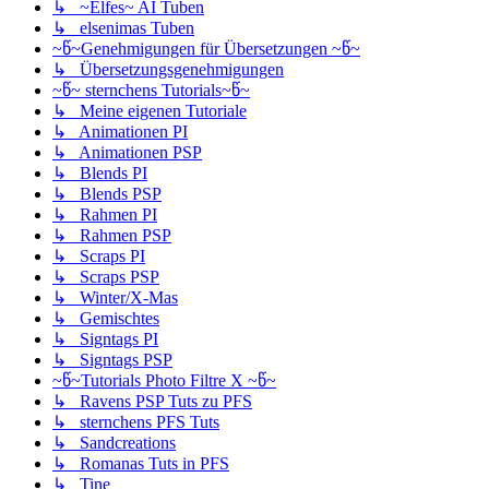
↳ ~Elfes~ AI Tuben
↳ elsenimas Tuben
~წ~Genehmigungen für Übersetzungen ~წ~
↳ Übersetzungsgenehmigungen
~წ~ sternchens Tutorials~წ~
↳ Meine eigenen Tutoriale
↳ Animationen PI
↳ Animationen PSP
↳ Blends PI
↳ Blends PSP
↳ Rahmen PI
↳ Rahmen PSP
↳ Scraps PI
↳ Scraps PSP
↳ Winter/X-Mas
↳ Gemischtes
↳ Signtags PI
↳ Signtags PSP
~წ~Tutorials Photo Filtre X ~წ~
↳ Ravens PSP Tuts zu PFS
↳ sternchens PFS Tuts
↳ Sandcreations
↳ Romanas Tuts in PFS
↳ Tine