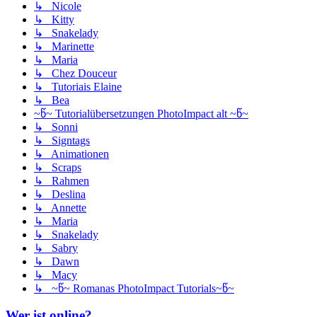
↳ Nicole
↳ Kitty
↳ Snakelady
↳ Marinette
↳ Maria
↳ Chez Douceur
↳ Tutoriais Elaine
↳ Bea
~წ~ Tutorialübersetzungen PhotoImpact alt ~წ~
↳ Sonni
↳ Signtags
↳ Animationen
↳ Scraps
↳ Rahmen
↳ Deslina
↳ Annette
↳ Maria
↳ Snakelady
↳ Sabry
↳ Dawn
↳ Macy
↳ ~წ~ Romanas PhotoImpact Tutorials~წ~
Wer ist online?