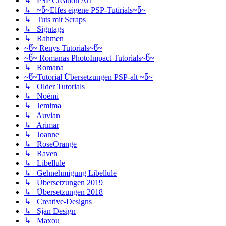
↳ PSP Creation Art
↳ ~წ~Elfes eigene PSP-Tutirials~წ~
↳ Tuts mit Scraps
↳ Signtags
↳ Rahmen
~წ~ Renys Tutorials~წ~
~წ~ Romanas PhotoImpact Tutorials~წ~
↳ Romana
~წ~Tutorial Übersetzungen PSP-alt ~წ~
↳ Older Tutorials
↳ Noémi
↳ Jemima
↳ Auvian
↳ Arimar
↳ Joanne
↳ RoseOrange
↳ Raven
↳ Libellule
↳ Gehnehmigung Libellule
↳ Übersetzungen 2019
↳ Übersetzungen 2018
↳ Creative-Designs
↳ Sjan Design
↳ Maxou