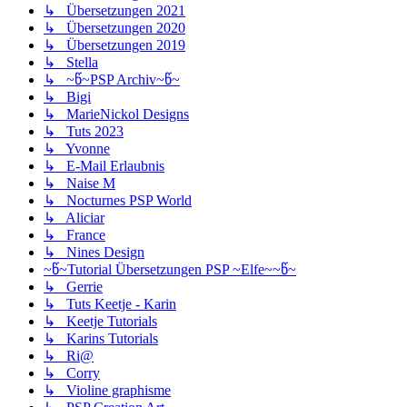
↳ Übersetzungen 2021
↳ Übersetzungen 2020
↳ Übersetzungen 2019
↳ Stella
↳ ~წ~PSP Archiv~წ~
↳ Bigi
↳ MarieNickol Designs
↳ Tuts 2023
↳ Yvonne
↳ E-Mail Erlaubnis
↳ Naise M
↳ Nocturnes PSP World
↳ Aliciar
↳ France
↳ Nines Design
~წ~Tutorial Übersetzungen PSP ~Elfe~~წ~
↳ Gerrie
↳ Tuts Keetje - Karin
↳ Keetje Tutorials
↳ Karins Tutorials
↳ Ri@
↳ Corry
↳ Violine graphisme