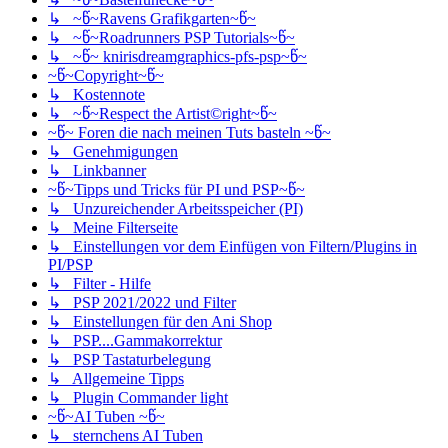
↳ ~წ~Ravens Grafikgarten~წ~
↳ ~წ~Roadrunners PSP Tutorials~წ~
↳ ~წ~ knirisdreamgraphics-pfs-psp~წ~
~წ~Copyright~წ~
↳ Kostennote
↳ ~წ~Respect the Artist©right~წ~
~წ~ Foren die nach meinen Tuts basteln ~წ~
↳ Genehmigungen
↳ Linkbanner
~წ~Tipps und Tricks für PI und PSP~წ~
↳ Unzureichender Arbeitsspeicher (PI)
↳ Meine Filterseite
↳ Einstellungen vor dem Einfügen von Filtern/Plugins in
PI/PSP
↳ Filter - Hilfe
↳ PSP 2021/2022 und Filter
↳ Einstellungen für den Ani Shop
↳ PSP....Gammakorrektur
↳ PSP Tastaturbelegung
↳ Allgemeine Tipps
↳ Plugin Commander light
~წ~AI Tuben ~წ~
↳ sternchens AI Tuben