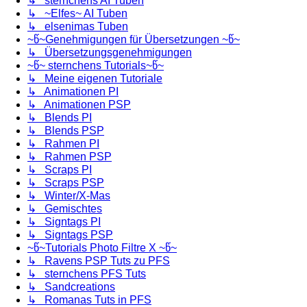
↳ sternchens AI Tuben
↳ ~Elfes~ AI Tuben
↳ elsenimas Tuben
~წ~Genehmigungen für Übersetzungen ~წ~
↳ Übersetzungsgenehmigungen
~წ~ sternchens Tutorials~წ~
↳ Meine eigenen Tutoriale
↳ Animationen PI
↳ Animationen PSP
↳ Blends PI
↳ Blends PSP
↳ Rahmen PI
↳ Rahmen PSP
↳ Scraps PI
↳ Scraps PSP
↳ Winter/X-Mas
↳ Gemischtes
↳ Signtags PI
↳ Signtags PSP
~წ~Tutorials Photo Filtre X ~წ~
↳ Ravens PSP Tuts zu PFS
↳ sternchens PFS Tuts
↳ Sandcreations
↳ Romanas Tuts in PFS