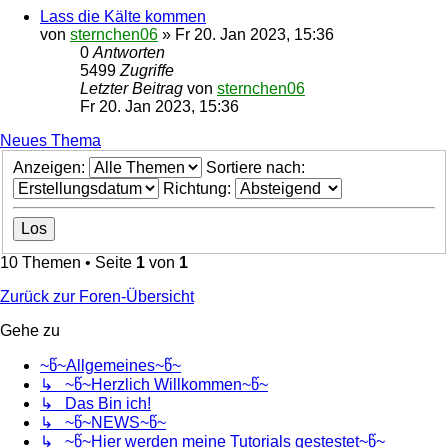
Lass die Kälte kommen
von
sternchen06
»
Fr 20. Jan 2023, 15:36
0
Antworten
5499
Zugriffe
Letzter Beitrag
von
sternchen06
Fr 20. Jan 2023, 15:36
Neues Thema
Anzeigen:
Sortiere nach:
Richtung:
10 Themen • Seite
1
von
1
Zurück zur Foren-Übersicht
Gehe zu
~წ~Allgemeines~წ~
↳ ~წ~Herzlich Willkommen~წ~
↳ Das Bin ich!
↳ ~წ~NEWS~წ~
↳ ~წ~Hier werden meine Tutorials gestestet~წ~