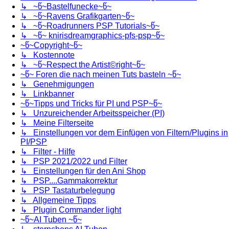
↳ ~წ~Bastelfunecke~წ~
↳ ~წ~Ravens Grafikgarten~წ~
↳ ~წ~Roadrunners PSP Tutorials~წ~
↳ ~წ~ knirisdreamgraphics-pfs-psp~წ~
~წ~Copyright~წ~
↳ Kostennote
↳ ~წ~Respect the Artist©right~წ~
~წ~ Foren die nach meinen Tuts basteln ~წ~
↳ Genehmigungen
↳ Linkbanner
~წ~Tipps und Tricks für PI und PSP~წ~
↳ Unzureichender Arbeitsspeicher (PI)
↳ Meine Filterseite
↳ Einstellungen vor dem Einfügen von Filtern/Plugins in
PI/PSP
↳ Filter - Hilfe
↳ PSP 2021/2022 und Filter
↳ Einstellungen für den Ani Shop
↳ PSP....Gammakorrektur
↳ PSP Tastaturbelegung
↳ Allgemeine Tipps
↳ Plugin Commander light
~წ~AI Tuben ~წ~