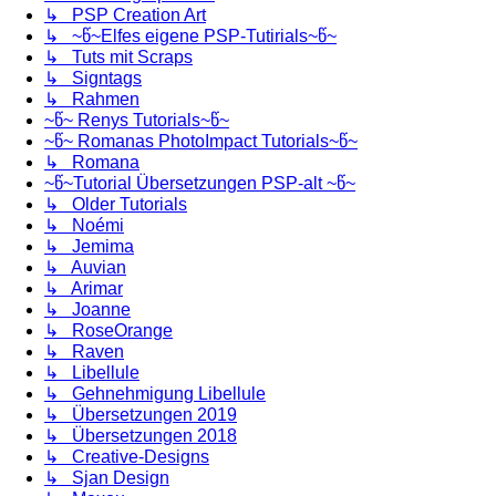
↳ PSP Creation Art
↳ ~წ~Elfes eigene PSP-Tutirials~წ~
↳ Tuts mit Scraps
↳ Signtags
↳ Rahmen
~წ~ Renys Tutorials~წ~
~წ~ Romanas PhotoImpact Tutorials~წ~
↳ Romana
~წ~Tutorial Übersetzungen PSP-alt ~წ~
↳ Older Tutorials
↳ Noémi
↳ Jemima
↳ Auvian
↳ Arimar
↳ Joanne
↳ RoseOrange
↳ Raven
↳ Libellule
↳ Gehnehmigung Libellule
↳ Übersetzungen 2019
↳ Übersetzungen 2018
↳ Creative-Designs
↳ Sjan Design