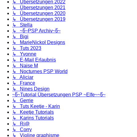
↳ Übersetzungen 2022
↳ Übersetzungen 2021
↳ Übersetzungen 2020
↳ Übersetzungen 2019
↳ Stella
↳ ~წ~PSP Archiv~წ~
↳ Bigi
↳ MarieNickol Designs
↳ Tuts 2023
↳ Yvonne
↳ E-Mail Erlaubnis
↳ Naise M
↳ Nocturnes PSP World
↳ Aliciar
↳ France
↳ Nines Design
~წ~Tutorial Übersetzungen PSP ~Elfe~~წ~
↳ Gerrie
↳ Tuts Keetje - Karin
↳ Keetje Tutorials
↳ Karins Tutorials
↳ Ri@
↳ Corry
↳ Violine graphisme