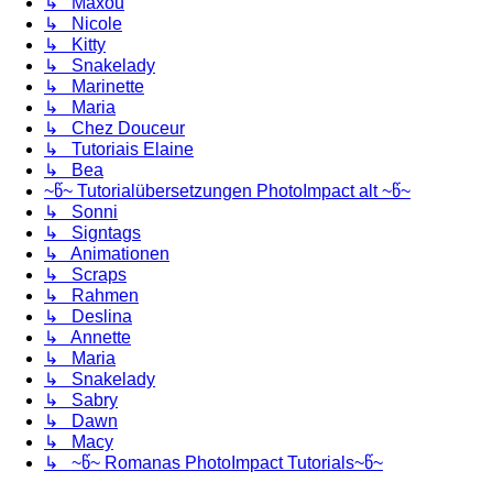
↳ Maxou
↳ Nicole
↳ Kitty
↳ Snakelady
↳ Marinette
↳ Maria
↳ Chez Douceur
↳ Tutoriais Elaine
↳ Bea
~წ~ Tutorialübersetzungen PhotoImpact alt ~წ~
↳ Sonni
↳ Signtags
↳ Animationen
↳ Scraps
↳ Rahmen
↳ Deslina
↳ Annette
↳ Maria
↳ Snakelady
↳ Sabry
↳ Dawn
↳ Macy
↳ ~წ~ Romanas PhotoImpact Tutorials~წ~