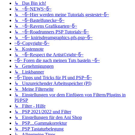
↳ Das Bin ich!
↳ ~წ~NEWS~წ~
↳ ~წ~Hier werden meine Tutorials gestestet~წ~
↳ ~წ~Bastelfunecke~წ~
↳ ~წ~Ravens Grafikgarten~წ~
↳ ~წ~Roadrunners PSP Tutorials~წ~
↳ ~წ~ knirisdreamgraphics-pfs-psp~წ~
~წ~Copyright~წ~
↳ Kostennote
↳ ~წ~Respect the Artist©right~წ~
~წ~ Foren die nach meinen Tuts basteln ~წ~
↳ Genehmigungen
↳ Linkbanner
~წ~Tipps und Tricks für PI und PSP~წ~
↳ Unzureichender Arbeitsspeicher (PI)
↳ Meine Filterseite
↳ Einstellungen vor dem Einfügen von Filtern/Plugins in
PI/PSP
↳ Filter - Hilfe
↳ PSP 2021/2022 und Filter
↳ Einstellungen für den Ani Shop
↳ PSP....Gammakorrektur
↳ PSP Tastaturbelegung
↳ Allgemeine Tipps