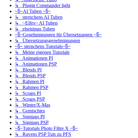
↳ Plugin Commander light
~წ~AI Tuben ~წ~
↳ sternchens AI Tuben
↳ ~Elfes~ AI Tuben
↳ elsenimas Tuben
~წ~Genehmigungen für Übersetzungen ~წ~
↳ Übersetzungsgenehmigungen
~წ~ sternchens Tutorials~წ~
↳ Meine eigenen Tutoriale
↳ Animationen PI
↳ Animationen PSP
↳ Blends PI
↳ Blends PSP
↳ Rahmen PI
↳ Rahmen PSP
↳ Scraps PI
↳ Scraps PSP
↳ Winter/X-Mas
↳ Gemischtes
↳ Signtags PI
↳ Signtags PSP
~წ~Tutorials Photo Filtre X ~წ~
↳ Ravens PSP Tuts zu PFS