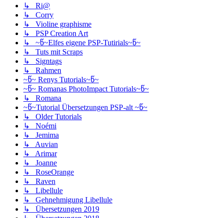
↳ Ri@
↳ Corry
↳ Violine graphisme
↳ PSP Creation Art
↳ ~წ~Elfes eigene PSP-Tutirials~წ~
↳ Tuts mit Scraps
↳ Signtags
↳ Rahmen
~წ~ Renys Tutorials~წ~
~წ~ Romanas PhotoImpact Tutorials~წ~
↳ Romana
~წ~Tutorial Übersetzungen PSP-alt ~წ~
↳ Older Tutorials
↳ Noémi
↳ Jemima
↳ Auvian
↳ Arimar
↳ Joanne
↳ RoseOrange
↳ Raven
↳ Libellule
↳ Gehnehmigung Libellule
↳ Übersetzungen 2019