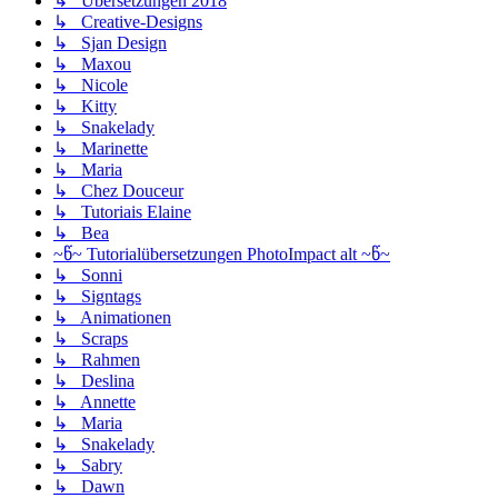
↳ Übersetzungen 2018
↳ Creative-Designs
↳ Sjan Design
↳ Maxou
↳ Nicole
↳ Kitty
↳ Snakelady
↳ Marinette
↳ Maria
↳ Chez Douceur
↳ Tutoriais Elaine
↳ Bea
~წ~ Tutorialübersetzungen PhotoImpact alt ~წ~
↳ Sonni
↳ Signtags
↳ Animationen
↳ Scraps
↳ Rahmen
↳ Deslina
↳ Annette
↳ Maria
↳ Snakelady
↳ Sabry
↳ Dawn