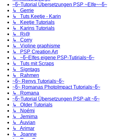
~წ~Tutorial Übersetzungen PSP ~Elfe~~წ~
↳ Gerrie
↳ Tuts Keetje - Karin
↳ Keetje Tutorials
↳ Karins Tutorials
↳ Ri@
↳ Corry
↳ Violine graphisme
↳ PSP Creation Art
↳ ~წ~Elfes eigene PSP-Tutirials~წ~
↳ Tuts mit Scraps
↳ Signtags
↳ Rahmen
~წ~ Renys Tutorials~წ~
~წ~ Romanas PhotoImpact Tutorials~წ~
↳ Romana
~წ~Tutorial Übersetzungen PSP-alt ~წ~
↳ Older Tutorials
↳ Noémi
↳ Jemima
↳ Auvian
↳ Arimar
↳ Joanne