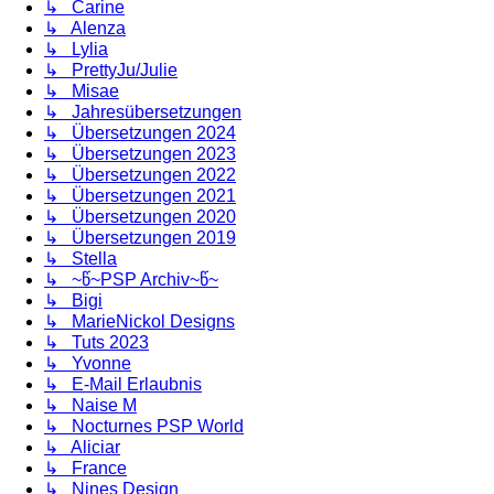
↳ Carine
↳ Alenza
↳ Lylia
↳ PrettyJu/Julie
↳ Misae
↳ Jahresübersetzungen
↳ Übersetzungen 2024
↳ Übersetzungen 2023
↳ Übersetzungen 2022
↳ Übersetzungen 2021
↳ Übersetzungen 2020
↳ Übersetzungen 2019
↳ Stella
↳ ~წ~PSP Archiv~წ~
↳ Bigi
↳ MarieNickol Designs
↳ Tuts 2023
↳ Yvonne
↳ E-Mail Erlaubnis
↳ Naise M
↳ Nocturnes PSP World
↳ Aliciar
↳ France
↳ Nines Design