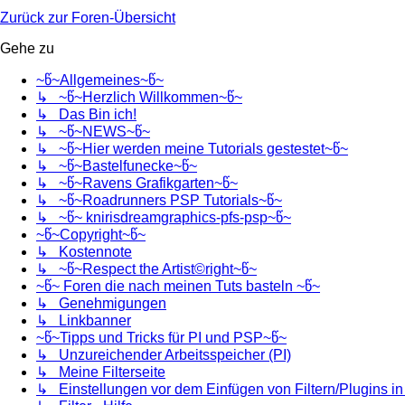
Zurück zur Foren-Übersicht
Gehe zu
~წ~Allgemeines~წ~
↳ ~წ~Herzlich Willkommen~წ~
↳ Das Bin ich!
↳ ~წ~NEWS~წ~
↳ ~წ~Hier werden meine Tutorials gestestet~წ~
↳ ~წ~Bastelfunecke~წ~
↳ ~წ~Ravens Grafikgarten~წ~
↳ ~წ~Roadrunners PSP Tutorials~წ~
↳ ~წ~ knirisdreamgraphics-pfs-psp~წ~
~წ~Copyright~წ~
↳ Kostennote
↳ ~წ~Respect the Artist©right~წ~
~წ~ Foren die nach meinen Tuts basteln ~წ~
↳ Genehmigungen
↳ Linkbanner
~წ~Tipps und Tricks für PI und PSP~წ~
↳ Unzureichender Arbeitsspeicher (PI)
↳ Meine Filterseite
↳ Einstellungen vor dem Einfügen von Filtern/Plugins i