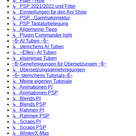
↳ Filter - Hilfe
↳ PSP 2021/2022 und Filter
↳ Einstellungen für den Ani Shop
↳ PSP....Gammakorrektur
↳ PSP Tastaturbelegung
↳ Allgemeine Tipps
↳ Plugin Commander light
~წ~AI Tuben ~წ~
↳ sternchens AI Tuben
↳ ~Elfes~ AI Tuben
↳ elsenimas Tuben
~წ~Genehmigungen für Übersetzungen ~წ~
↳ Übersetzungsgenehmigungen
~წ~ sternchens Tutorials~წ~
↳ Meine eigenen Tutoriale
↳ Animationen PI
↳ Animationen PSP
↳ Blends PI
↳ Blends PSP
↳ Rahmen PI
↳ Rahmen PSP
↳ Scraps PI
↳ Scraps PSP
↳ Winter/X-Mas