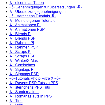
↳ elsenimas Tuben
~წ~Genehmigungen für Übersetzungen ~წ~
↳ Übersetzungsgenehmigungen
~წ~ sternchens Tutorials~წ~
↳ Meine eigenen Tutoriale
↳ Animationen PI
↳ Animationen PSP
↳ Blends PI
↳ Blends PSP
↳ Rahmen PI
↳ Rahmen PSP
↳ Scraps PI
↳ Scraps PSP
↳ Winter/X-Mas
↳ Gemischtes
↳ Signtags PI
↳ Signtags PSP
~წ~Tutorials Photo Filtre X ~წ~
↳ Ravens PSP Tuts zu PFS
↳ sternchens PFS Tuts
↳ Sandcreations
↳ Romanas Tuts in PFS
↳ Tine