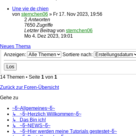
Une vie de chien
von
sternchen06
»
Fr 17. Nov 2023, 19:56
2
Antworten
7650
Zugriffe
Letzter Beitrag
von
sternchen06
Mo 4. Dez 2023, 19:01
Neues Thema
Anzeigen:
Sortiere nach:
14 Themen • Seite
1
von
1
Zurück zur Foren-Übersicht
Gehe zu
~წ~Allgemeines~წ~
↳ ~წ~Herzlich Willkommen~წ~
↳ Das Bin ich!
↳ ~წ~NEWS~წ~
↳ ~წ~Hier werden meine Tutorials gestestet~წ~