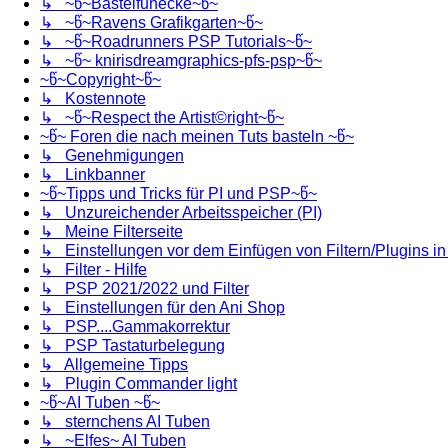
↳ ~წ~Bastelfunecke~წ~
↳ ~წ~Ravens Grafikgarten~წ~
↳ ~წ~Roadrunners PSP Tutorials~წ~
↳ ~წ~ knirisdreamgraphics-pfs-psp~წ~
~წ~Copyright~წ~
↳ Kostennote
↳ ~წ~Respect the Artist©right~წ~
~წ~ Foren die nach meinen Tuts basteln ~წ~
↳ Genehmigungen
↳ Linkbanner
~წ~Tipps und Tricks für PI und PSP~წ~
↳ Unzureichender Arbeitsspeicher (PI)
↳ Meine Filterseite
↳ Einstellungen vor dem Einfügen von Filtern/Plugins i
↳ Filter - Hilfe
↳ PSP 2021/2022 und Filter
↳ Einstellungen für den Ani Shop
↳ PSP....Gammakorrektur
↳ PSP Tastaturbelegung
↳ Allgemeine Tipps
↳ Plugin Commander light
~წ~AI Tuben ~წ~
↳ sternchens AI Tuben
↳ ~Elfes~ AI Tuben