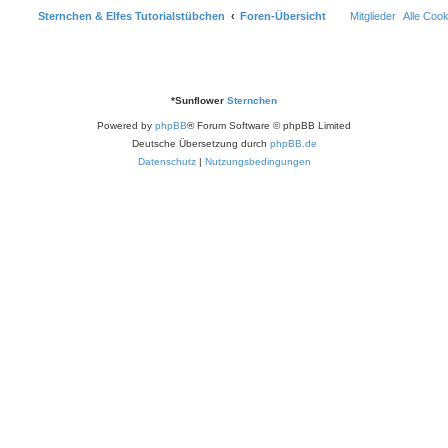
Sternchen & Elfes Tutorialstübchen
Foren-Übersicht
Mitglieder
Alle Coo
*
Sunflower
Sternchen
Powered by
phpBB
® Forum Software © phpBB Limited
Deutsche Übersetzung durch
phpBB.de
Datenschutz
|
Nutzungsbedingungen