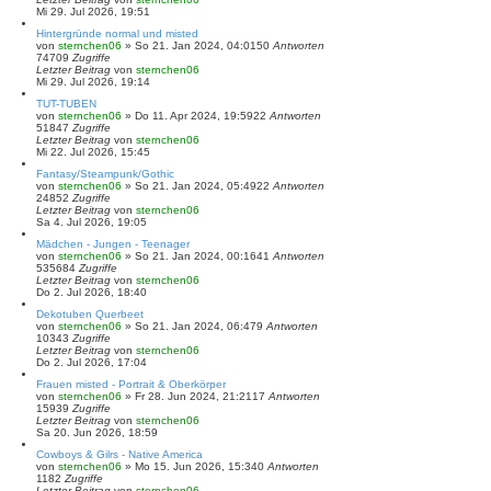
Mi 29. Jul 2026, 19:51
Hintergründe normal und misted
von
sternchen06
»
So 21. Jan 2024, 04:01
50
Antworten
74709
Zugriffe
Letzter Beitrag
von
sternchen06
Mi 29. Jul 2026, 19:14
TUT-TUBEN
von
sternchen06
»
Do 11. Apr 2024, 19:59
22
Antworten
51847
Zugriffe
Letzter Beitrag
von
sternchen06
Mi 22. Jul 2026, 15:45
Fantasy/Steampunk/Gothic
von
sternchen06
»
So 21. Jan 2024, 05:49
22
Antworten
24852
Zugriffe
Letzter Beitrag
von
sternchen06
Sa 4. Jul 2026, 19:05
Mädchen - Jungen - Teenager
von
sternchen06
»
So 21. Jan 2024, 00:16
41
Antworten
535684
Zugriffe
Letzter Beitrag
von
sternchen06
Do 2. Jul 2026, 18:40
Dekotuben Querbeet
von
sternchen06
»
So 21. Jan 2024, 06:47
9
Antworten
10343
Zugriffe
Letzter Beitrag
von
sternchen06
Do 2. Jul 2026, 17:04
Frauen misted - Portrait & Oberkörper
von
sternchen06
»
Fr 28. Jun 2024, 21:21
17
Antworten
15939
Zugriffe
Letzter Beitrag
von
sternchen06
Sa 20. Jun 2026, 18:59
Cowboys & Gilrs - Native America
von
sternchen06
»
Mo 15. Jun 2026, 15:34
0
Antworten
1182
Zugriffe
Letzter Beitrag
von
sternchen06