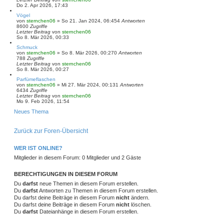
Do 2. Apr 2026, 17:43
Vögel
von
sternchen06
»
So 21. Jan 2024, 06:45
4
Antworten
8600
Zugriffe
Letzter Beitrag
von
sternchen06
So 8. Mär 2026, 00:33
Schmuck
von
sternchen06
»
So 8. Mär 2026, 00:27
0
Antworten
788
Zugriffe
Letzter Beitrag
von
sternchen06
So 8. Mär 2026, 00:27
Parfümeflaschen
von
sternchen06
»
Mi 27. Mär 2024, 00:13
1
Antworten
6434
Zugriffe
Letzter Beitrag
von
sternchen06
Mo 9. Feb 2026, 11:54
Neues Thema
Zurück zur Foren-Übersicht
WER IST ONLINE?
Mitglieder in diesem Forum: 0 Mitglieder und 2 Gäste
BERECHTIGUNGEN IN DIESEM FORUM
Du
darfst
neue Themen in diesem Forum erstellen.
Du
darfst
Antworten zu Themen in diesem Forum erstellen.
Du darfst deine Beiträge in diesem Forum
nicht
ändern.
Du darfst deine Beiträge in diesem Forum
nicht
löschen.
Du
darfst
Dateianhänge in diesem Forum erstellen.