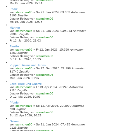
Mo 15. Jun 2026, 15:34
Paare
von
sternchen06
»
So 21. Jan 2024, 03:38
3
Antworten
3103
Zugriffe
Letzter Beitrag
von
sternchen06
Mo 15. Jun 2026, 12:35
Männer
von
sternchen06
»
So 21. Jan 2024, 04:59
13
Antworten
23968
Zugriffe
Letzter Beitrag
von
sternchen06
Fr 12. Jun 2026, 21:03
Familie
von
sternchen06
»
Fr 12. Jun 2026, 15:55
0
Antworten
1263
Zugriffe
Letzter Beitrag
von
sternchen06
Fr 12. Jun 2026, 15:55
Puppen, Anime und Toons
von
sternchen06
»
Sa 27. Sep 2025, 22:19
6
Antworten
31746
Zugriffe
Letzter Beitrag
von
sternchen06
Mi 3. Jun 2026, 21:37
Elfen,Trolle und Gnome
von
sternchen06
»
Fr 19. Apr 2024, 20:24
8
Antworten
9118
Zugriffe
Letzter Beitrag
von
sternchen06
Di 12. Mai 2026, 10:03
Pferde
von
sternchen06
»
So 12. Apr 2026, 20:29
0
Antworten
558
Zugriffe
Letzter Beitrag
von
sternchen06
So 12. Apr 2026, 20:29
Ostern
von
sternchen06
»
So 21. Jan 2024, 07:42
5
Antworten
9125
Zugriffe
Letzter Beitrag
von
sternchen06