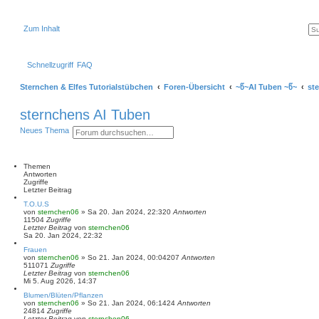
Zum Inhalt
Schnellzugriff
FAQ
Sternchen & Elfes Tutorialstübchen
Foren-Übersicht
~წ~AI Tuben ~წ~
st
sternchens AI Tuben
S
E
Neues Thema
u
r
c
w
h
e
e
i
Themen
t
Antworten
e
Zugriffe
r
Letzter Beitrag
t
T.O.U.S
e
von
sternchen06
»
Sa 20. Jan 2024, 22:32
0
Antworten
S
11504
Zugriffe
u
Letzter Beitrag
von
sternchen06
c
Sa 20. Jan 2024, 22:32
h
e
Frauen
von
sternchen06
»
So 21. Jan 2024, 00:04
207
Antworten
511071
Zugriffe
Letzter Beitrag
von
sternchen06
Mi 5. Aug 2026, 14:37
Blumen/Blüten/Pflanzen
von
sternchen06
»
So 21. Jan 2024, 06:14
24
Antworten
24814
Zugriffe
Letzter Beitrag
von
sternchen06