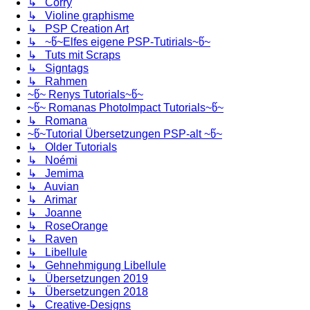
↳ Corry
↳ Violine graphisme
↳ PSP Creation Art
↳ ~წ~Elfes eigene PSP-Tutirials~წ~
↳ Tuts mit Scraps
↳ Signtags
↳ Rahmen
~წ~ Renys Tutorials~წ~
~წ~ Romanas PhotoImpact Tutorials~წ~
↳ Romana
~წ~Tutorial Übersetzungen PSP-alt ~წ~
↳ Older Tutorials
↳ Noémi
↳ Jemima
↳ Auvian
↳ Arimar
↳ Joanne
↳ RoseOrange
↳ Raven
↳ Libellule
↳ Gehnehmigung Libellule
↳ Übersetzungen 2019
↳ Übersetzungen 2018
↳ Creative-Designs