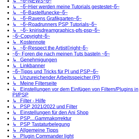
↳ ~წ~NEWS~წ~
↳ ~წ~Hier werden meine Tutorials gestestet~წ~
↳ ~წ~Bastelfunecke~წ~
↳ ~წ~Ravens Grafikgarten~წ~
↳ ~წ~Roadrunners PSP Tutorials~წ~
↳ ~წ~ knirisdreamgraphics-pfs-psp~წ~
~წ~Copyright~წ~
↳ Kostennote
↳ ~წ~Respect the Artist©right~წ~
~წ~ Foren die nach meinen Tuts basteln ~წ~
↳ Genehmigungen
↳ Linkbanner
~წ~Tipps und Tricks für PI und PSP~წ~
↳ Unzureichender Arbeitsspeicher (PI)
↳ Meine Filterseite
↳ Einstellungen vor dem Einfügen von Filtern/Plugins in
PI/PSP
↳ Filter - Hilfe
↳ PSP 2021/2022 und Filter
↳ Einstellungen für den Ani Shop
↳ PSP....Gammakorrektur
↳ PSP Tastaturbelegung
↳ Allgemeine Tipps
↳ Plugin Commander light