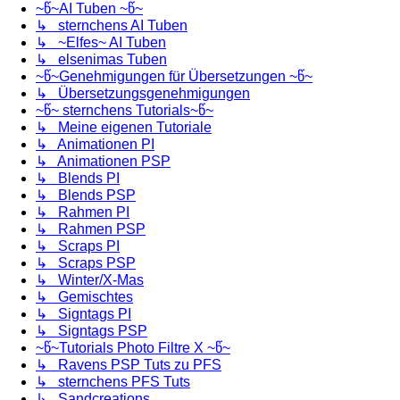
~წ~AI Tuben ~წ~
↳ sternchens AI Tuben
↳ ~Elfes~ AI Tuben
↳ elsenimas Tuben
~წ~Genehmigungen für Übersetzungen ~წ~
↳ Übersetzungsgenehmigungen
~წ~ sternchens Tutorials~წ~
↳ Meine eigenen Tutoriale
↳ Animationen PI
↳ Animationen PSP
↳ Blends PI
↳ Blends PSP
↳ Rahmen PI
↳ Rahmen PSP
↳ Scraps PI
↳ Scraps PSP
↳ Winter/X-Mas
↳ Gemischtes
↳ Signtags PI
↳ Signtags PSP
~წ~Tutorials Photo Filtre X ~წ~
↳ Ravens PSP Tuts zu PFS
↳ sternchens PFS Tuts
↳ Sandcreations