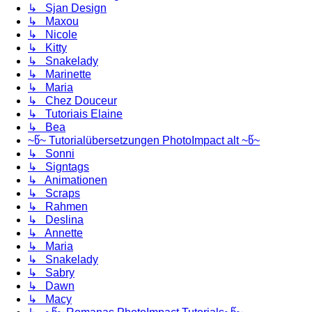
↳ Sjan Design
↳ Maxou
↳ Nicole
↳ Kitty
↳ Snakelady
↳ Marinette
↳ Maria
↳ Chez Douceur
↳ Tutoriais Elaine
↳ Bea
~წ~ Tutorialübersetzungen PhotoImpact alt ~წ~
↳ Sonni
↳ Signtags
↳ Animationen
↳ Scraps
↳ Rahmen
↳ Deslina
↳ Annette
↳ Maria
↳ Snakelady
↳ Sabry
↳ Dawn
↳ Macy