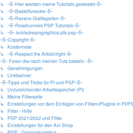
↳ ~წ~Hier werden meine Tutorials gestestet~წ~
↳ ~წ~Bastelfunecke~წ~
↳ ~წ~Ravens Grafikgarten~წ~
↳ ~წ~Roadrunners PSP Tutorials~წ~
↳ ~წ~ knirisdreamgraphics-pfs-psp~წ~
~წ~Copyright~წ~
↳ Kostennote
↳ ~წ~Respect the Artist©right~წ~
~წ~ Foren die nach meinen Tuts basteln ~წ~
↳ Genehmigungen
↳ Linkbanner
~წ~Tipps und Tricks für PI und PSP~წ~
↳ Unzureichender Arbeitsspeicher (PI)
↳ Meine Filterseite
↳ Einstellungen vor dem Einfügen von Filtern/Plugins in PI/P
↳ Filter - Hilfe
↳ PSP 2021/2022 und Filter
↳ Einstellungen für den Ani Shop
↳ PSP....Gammakorrektur