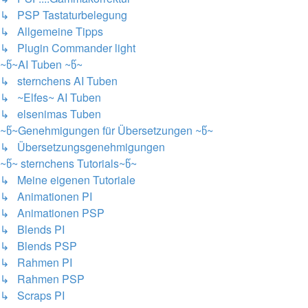
↳ PSP Tastaturbelegung
↳ Allgemeine Tipps
↳ Plugin Commander light
~წ~AI Tuben ~წ~
↳ sternchens AI Tuben
↳ ~Elfes~ AI Tuben
↳ elsenimas Tuben
~წ~Genehmigungen für Übersetzungen ~წ~
↳ Übersetzungsgenehmigungen
~წ~ sternchens Tutorials~წ~
↳ Meine eigenen Tutoriale
↳ Animationen PI
↳ Animationen PSP
↳ Blends PI
↳ Blends PSP
↳ Rahmen PI
↳ Rahmen PSP
↳ Scraps PI