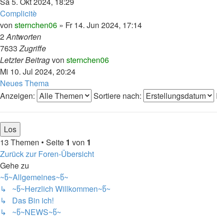
Sa 5. Okt 2024, 18:29
Complicitè
von
sternchen06
»
Fr 14. Jun 2024, 17:14
2
Antworten
7633
Zugriffe
Letzter Beitrag
von
sternchen06
Mi 10. Jul 2024, 20:24
Neues Thema
Anzeigen:
Sortiere nach:
13 Themen • Seite
1
von
1
Zurück zur Foren-Übersicht
Gehe zu
~წ~Allgemeines~წ~
↳ ~წ~Herzlich Willkommen~წ~
↳ Das Bin ich!
↳ ~წ~NEWS~წ~