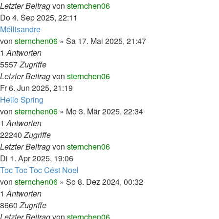
Letzter Beitrag
von
sternchen06
Do 4. Sep 2025, 22:11
Méllisandre
von
sternchen06
»
Sa 17. Mai 2025, 21:47
1
Antworten
5557
Zugriffe
Letzter Beitrag
von
sternchen06
Fr 6. Jun 2025, 21:19
Hello Spring
von
sternchen06
»
Mo 3. Mär 2025, 22:34
1
Antworten
22240
Zugriffe
Letzter Beitrag
von
sternchen06
Di 1. Apr 2025, 19:06
Toc Toc Toc Cést Noel
von
sternchen06
»
So 8. Dez 2024, 00:32
1
Antworten
8660
Zugriffe
Letzter Beitrag
von
sternchen06