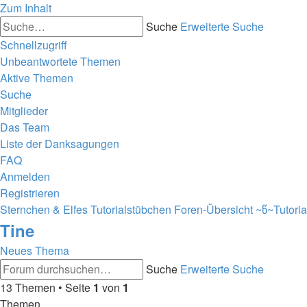
Zum Inhalt
Suche
Erweiterte Suche
Schnellzugriff
Unbeantwortete Themen
Aktive Themen
Suche
Mitglieder
Das Team
Liste der Danksagungen
FAQ
Anmelden
Registrieren
Sternchen & Elfes Tutorialstübchen
Foren-Übersicht
~წ~Tutoria
Tine
Neues Thema
Suche
Erweiterte Suche
13 Themen • Seite
1
von
1
Themen