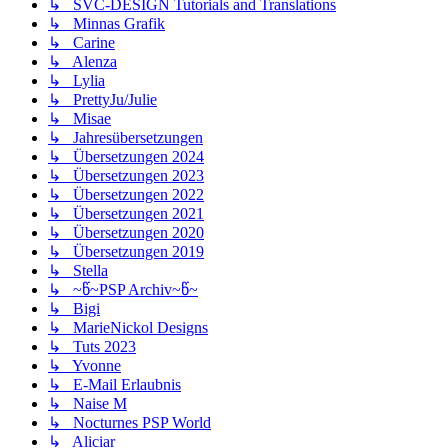
↳ SVC-DESIGN Tutorials and Translations
↳ Minnas Grafik
↳ Carine
↳ Alenza
↳ Lylia
↳ PrettyJu/Julie
↳ Misae
↳ Jahresübersetzungen
↳ Übersetzungen 2024
↳ Übersetzungen 2023
↳ Übersetzungen 2022
↳ Übersetzungen 2021
↳ Übersetzungen 2020
↳ Übersetzungen 2019
↳ Stella
↳ ~წ~PSP Archiv~წ~
↳ Bigi
↳ MarieNickol Designs
↳ Tuts 2023
↳ Yvonne
↳ E-Mail Erlaubnis
↳ Naise M
↳ Nocturnes PSP World
↳ Aliciar