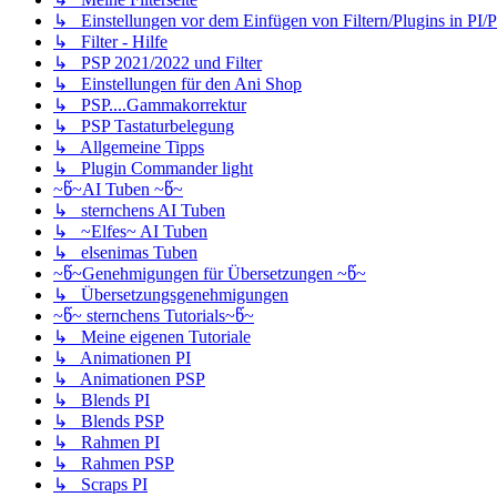
↳ Einstellungen vor dem Einfügen von Filtern/Plugins in PI/
↳ Filter - Hilfe
↳ PSP 2021/2022 und Filter
↳ Einstellungen für den Ani Shop
↳ PSP....Gammakorrektur
↳ PSP Tastaturbelegung
↳ Allgemeine Tipps
↳ Plugin Commander light
~წ~AI Tuben ~წ~
↳ sternchens AI Tuben
↳ ~Elfes~ AI Tuben
↳ elsenimas Tuben
~წ~Genehmigungen für Übersetzungen ~წ~
↳ Übersetzungsgenehmigungen
~წ~ sternchens Tutorials~წ~
↳ Meine eigenen Tutoriale
↳ Animationen PI
↳ Animationen PSP
↳ Blends PI
↳ Blends PSP
↳ Rahmen PI
↳ Rahmen PSP
↳ Scraps PI