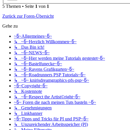
5 Themen • Seite
1
von
1
Zurück zur Foren-Übersicht
Gehe zu
~წ~Allgemeines~წ~
↳ ~წ~Herzlich Willkommen~წ~
↳ Das Bin ich!
↳ ~წ~NEWS~წ~
↳ ~წ~Hier werden meine Tutorials gestestet~წ~
↳ ~წ~Bastelfunecke~წ~
↳ ~წ~Ravens Grafikgarten~წ~
↳ ~წ~Roadrunners PSP Tutorials~წ~
↳ ~წ~ knirisdreamgraphics-pfs-psp~წ~
~წ~Copyright~წ~
↳ Kostennote
↳ ~წ~Respect the Artist©right~წ~
~წ~ Foren die nach meinen Tuts basteln ~წ~
↳ Genehmigungen
↳ Linkbanner
~წ~Tipps und Tricks für PI und PSP~წ~
↳ Unzureichender Arbeitsspeicher (PI)
↳ Meine Filterseite