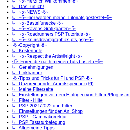
↳ ~წ~Herzlich Willkommen~წ~
↳ Das Bin ich!
↳ ~წ~NEWS~წ~
↳ ~წ~Hier werden meine Tutorials gestestet~წ~
↳ ~წ~Bastelfunecke~წ~
↳ ~წ~Ravens Grafikgarten~წ~
↳ ~წ~Roadrunners PSP Tutorials~წ~
↳ ~წ~ knirisdreamgraphics-pfs-psp~წ~
~წ~Copyright~წ~
↳ Kostennote
↳ ~წ~Respect the Artist©right~წ~
~წ~ Foren die nach meinen Tuts basteln ~წ~
↳ Genehmigungen
↳ Linkbanner
~წ~Tipps und Tricks für PI und PSP~წ~
↳ Unzureichender Arbeitsspeicher (PI)
↳ Meine Filterseite
↳ Einstellungen vor dem Einfügen von Filtern/Plugins i
↳ Filter - Hilfe
↳ PSP 2021/2022 und Filter
↳ Einstellungen für den Ani Shop
↳ PSP....Gammakorrektur
↳ PSP Tastaturbelegung
↳ Allgemeine Tipps