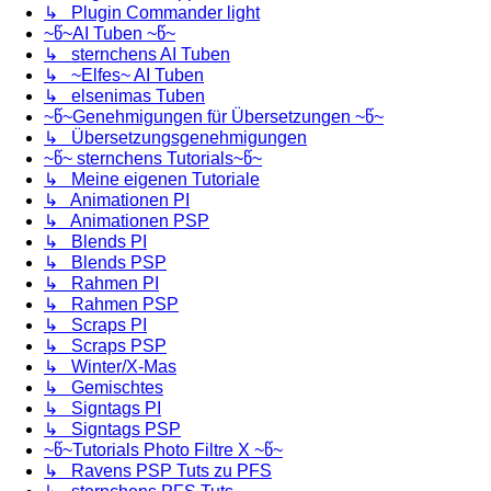
↳ Plugin Commander light
~წ~AI Tuben ~წ~
↳ sternchens AI Tuben
↳ ~Elfes~ AI Tuben
↳ elsenimas Tuben
~წ~Genehmigungen für Übersetzungen ~წ~
↳ Übersetzungsgenehmigungen
~წ~ sternchens Tutorials~წ~
↳ Meine eigenen Tutoriale
↳ Animationen PI
↳ Animationen PSP
↳ Blends PI
↳ Blends PSP
↳ Rahmen PI
↳ Rahmen PSP
↳ Scraps PI
↳ Scraps PSP
↳ Winter/X-Mas
↳ Gemischtes
↳ Signtags PI
↳ Signtags PSP
~წ~Tutorials Photo Filtre X ~წ~
↳ Ravens PSP Tuts zu PFS