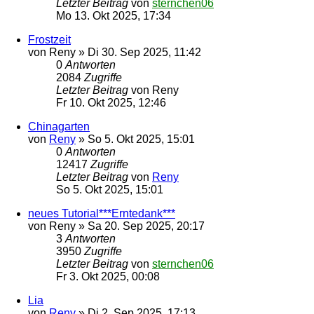
Letzter Beitrag
von
sternchen06
Mo 13. Okt 2025, 17:34
Frostzeit
von
Reny
»
Di 30. Sep 2025, 11:42
0
Antworten
2084
Zugriffe
Letzter Beitrag
von
Reny
Fr 10. Okt 2025, 12:46
Chinagarten
von
Reny
»
So 5. Okt 2025, 15:01
0
Antworten
12417
Zugriffe
Letzter Beitrag
von
Reny
So 5. Okt 2025, 15:01
neues Tutorial***Erntedank***
von
Reny
»
Sa 20. Sep 2025, 20:17
3
Antworten
3950
Zugriffe
Letzter Beitrag
von
sternchen06
Fr 3. Okt 2025, 00:08
Lia
von
Reny
»
Di 2. Sep 2025, 17:13