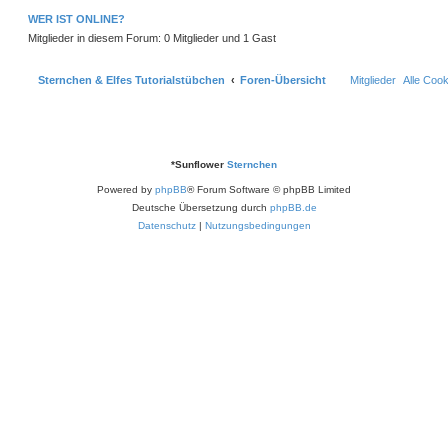
e
r
WER IST ONLINE?
B
e
Mitglieder in diesem Forum: 0 Mitglieder und 1 Gast
i
t
r
a
Sternchen & Elfes Tutorialstübchen
Foren-Übersicht
Mitglieder
Alle Coo
g
*
Sunflower
Sternchen
Powered by
phpBB
® Forum Software © phpBB Limited
Deutsche Übersetzung durch
phpBB.de
Datenschutz
|
Nutzungsbedingungen