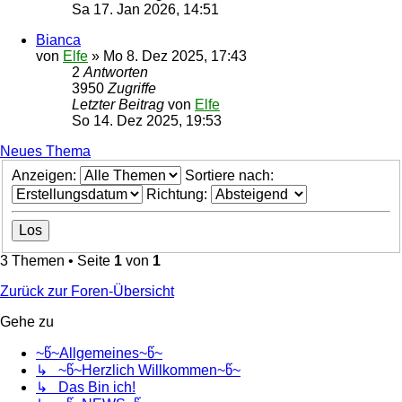
Sa 17. Jan 2026, 14:51
Bianca
von
Elfe
»
Mo 8. Dez 2025, 17:43
2
Antworten
3950
Zugriffe
Letzter Beitrag
von
Elfe
So 14. Dez 2025, 19:53
Neues Thema
Anzeigen:
Sortiere nach:
Richtung:
3 Themen • Seite
1
von
1
Zurück zur Foren-Übersicht
Gehe zu
~წ~Allgemeines~წ~
↳ ~წ~Herzlich Willkommen~წ~
↳ Das Bin ich!