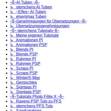
~წ~AI Tuben ~წ~
↳ sternchens AI Tuben
↳ ~Elfes~ AI Tuben
↳ elsenimas Tuben
~წ~Genehmigungen für Übersetzungen ~წ~
↳ Übersetzungsgenehmigungen
~წ~ sternchens Tutorials~წ~
↳ Meine eigenen Tutoriale
↳ Animationen PI
↳ Animationen PSP
↳ Blends PI
↳ Blends PSP
↳ Rahmen PI
↳ Rahmen PSP
↳ Scraps PI
↳ Scraps PSP
↳ Winter/X-Mas
↳ Gemischtes
↳ Signtags PI
↳ Signtags PSP
~წ~Tutorials Photo Filtre X ~წ~
↳ Ravens PSP Tuts zu PFS
↳ sternchens PFS Tuts
↳ Sandcreations