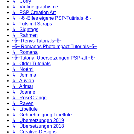
↳ Corry
↳ Violine graphisme
↳ PSP Creation Art
↳ ~წ~Elfes eigene PSP-Tutirials~წ~
↳ Tuts mit Scraps
↳ Signtags
↳ Rahmen
~წ~ Renys Tutorials~წ~
~წ~ Romanas PhotoImpact Tutorials~წ~
↳ Romana
~წ~Tutorial Übersetzungen PSP-alt ~წ~
↳ Older Tutorials
↳ Noémi
↳ Jemima
↳ Auvian
↳ Arimar
↳ Joanne
↳ RoseOrange
↳ Raven
↳ Libellule
↳ Gehnehmigung Libellule
↳ Übersetzungen 2019
↳ Übersetzungen 2018
↳ Creative-Designs