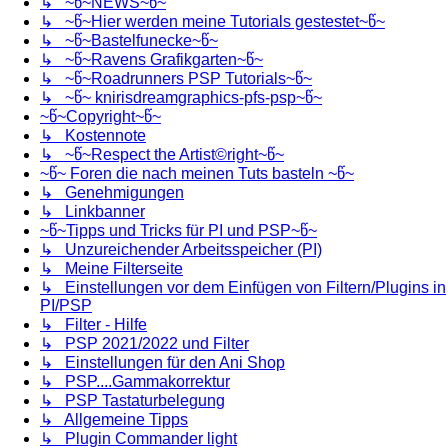
↳ ~წ~NEWS~წ~
↳ ~წ~Hier werden meine Tutorials gestestet~წ~
↳ ~წ~Bastelfunecke~წ~
↳ ~წ~Ravens Grafikgarten~წ~
↳ ~წ~Roadrunners PSP Tutorials~წ~
↳ ~წ~ knirisdreamgraphics-pfs-psp~წ~
~წ~Copyright~წ~
↳ Kostennote
↳ ~წ~Respect the Artist©right~წ~
~წ~ Foren die nach meinen Tuts basteln ~წ~
↳ Genehmigungen
↳ Linkbanner
~წ~Tipps und Tricks für PI und PSP~წ~
↳ Unzureichender Arbeitsspeicher (PI)
↳ Meine Filterseite
↳ Einstellungen vor dem Einfügen von Filtern/Plugins in
PI/PSP
↳ Filter - Hilfe
↳ PSP 2021/2022 und Filter
↳ Einstellungen für den Ani Shop
↳ PSP....Gammakorrektur
↳ PSP Tastaturbelegung
↳ Allgemeine Tipps
↳ Plugin Commander light