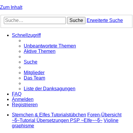
Zum Inhalt
Suche
Erweiterte Suche
Schnellzugriff
Unbeantwortete Themen
Aktive Themen
Suche
Mitglieder
Das Team
Liste der Danksagungen
FAQ
Anmelden
Registrieren
Sternchen & Elfes Tutorialstübchen
Foren-Übersicht
~წ~Tutorial Übersetzungen PSP ~Elfe~~წ~
Violine
graphisme