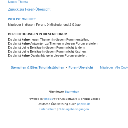
e
t
t
f
Neues Thema
n
t
g
i
e
o
i
t
r
e
e
Zurück zur Foren-Übersicht
r
w
r
B
r
f
a
e
n
g
i
o
i
WER IST ONLINE?
t
f
t
Mitglieder in diesem Forum: 0 Mitglieder und 2 Gäste
r
r
f
e
e
a
g
t
f
BERECHTIGUNGEN IN DIESEM FORUM
n
Du darfst
keine
neuen Themen in diesem Forum erstellen.
e
e
Du darfst
keine
Antworten zu Themen in diesem Forum erstellen.
Du darfst deine Beiträge in diesem Forum
nicht
ändern.
n
Du darfst deine Beiträge in diesem Forum
nicht
löschen.
Du darfst
keine
Dateianhänge in diesem Forum erstellen.
Sternchen & Elfes Tutorialstübchen
Foren-Übersicht
Mitglieder
Alle Coo
*
Sunflower
Sternchen
Powered by
phpBB
® Forum Software © phpBB Limited
Deutsche Übersetzung durch
phpBB.de
Datenschutz
|
Nutzungsbedingungen